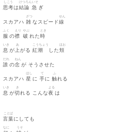
しこう
けつろん
いそ
思考
結論
急
は
ぎ
ざつ
せん
雑
線
スカアハ
なスピード
ふく
えり
やぶ
とき
服
襟
破
時
の
れた
いき
あ
こうちょう
ほお
息
上
紅潮
頬
が
がる
した
だれ
ねん
誰
念
の
が そうさせた
ほし
て
ふ
星
手
触
スカアハ
に
に
れる
いき
き
よる
息
切
夜
が
れる こんな
は
ことば
言葉
にしても
なに
うそ