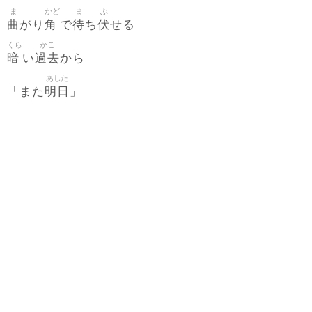
ま
かど
ま
ぶ
曲
角
待
伏
がり
で
ち
せる
くら
かこ
暗
過去
い
から
あした
明日
「また
」