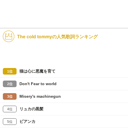
The cold tommyの人気歌詞ランキング
猫は心に悪魔を育て
1位
Don't Fear to world
2位
Misery's machinegun
3位
リュカの黒髪
4位
ビアンカ
5位