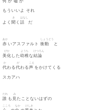
何
嘘
か
が
もういいよ それ
き
はなし
聞
話
よく
く
だ
あか
しょうどう
赤
衝動
いアスファルト
と
びか
ようち
けつろん
美化
幼稚
結論
した
な
か
が
こえ
代
代
声
わる
わる
をかけてくる
スカアハ
だれ
み
誰
見
も
たことないはずの
こころ
なか
けしき