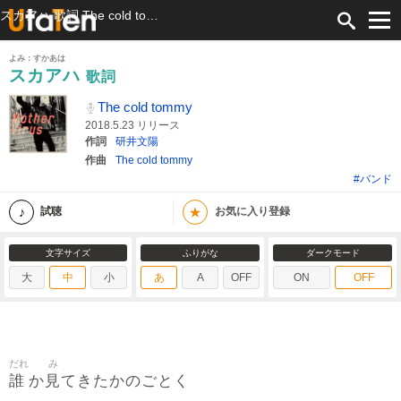
スカアハ 歌詞 The cold tommy ふりがな付
よみ：すかあは
スカアハ
歌詞
The cold tommy
2018.5.23 リリース
作詞
研井文陽
作曲
The cold tommy
#バンド
★
試聴
お気に入り登録
文字サイズ
ふりがな
ダークモード
大
中
小
あ
A
OFF
ON
OFF
だれ
み
誰
見
か
てきたかのごとく