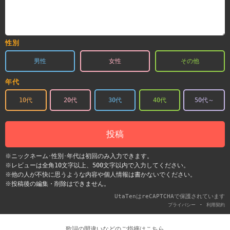
性別
男性
女性
その他
年代
10代
20代
30代
40代
50代～
投稿
※ニックネーム･性別･年代は初回のみ入力できます。
※レビューは全角10文字以上、500文字以内で入力してください。
※他の人が不快に思うような内容や個人情報は書かないでください。
※投稿後の編集・削除はできません。
UtaTenはreCAPTCHAで保護されています
-
プライバシー
利用契約
歌詞の間違いなどのご指摘はこちら