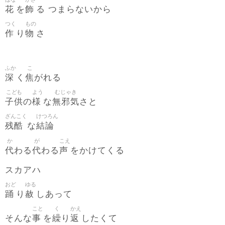
花
飾
を
る つまらないから
つく
もの
作
物
り
さ
ふか
こ
深
焦
く
がれる
こども
よう
むじゃき
子供
様
無邪気
の
な
さと
ざんこく
けつろん
残酷
結論
な
か
が
こえ
代
代
声
わる
わる
をかけてくる
スカアハ
おど
ゆる
踊
赦
り
しあって
こと
く
かえ
事
繰
返
そんな
を
り
したくて