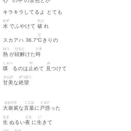
心
中
景色
の
の
とか
キラキラしてるよ とても
みず
やぶ
水
破
でふやけて
れ
ど
℃
スカアハ 36.7
きりの
ねつ
ひもと
とき
熱
紐解
時
が
けた
しゃべ
や
み
喋
止
見
るのは
めて
つけて
かんび
ぜつぼう
甘美
絶望
な
おおげさ
ことば
とまど
大袈裟
言葉
戸惑
な
に
った
なま
よる
い
生
夜
生
ぬるい
に
きて
はな
かざ