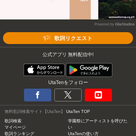
Powered by 
GliaStudios
Mute
歌詞リクエスト
公式アプリ 無料配信中!
UtaTenをフォロー
無料歌詞検索サイト【UtaTen】
UtaTen TOP
歌詞検索
学園祭にアーティストを呼びた
マイページ
い
歌詞ランキング
UtaTenの使い方