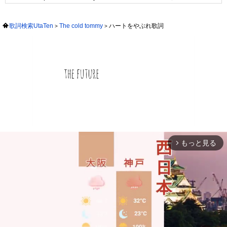
歌詞検索UtaTen
The cold tommy
ハートをやぶれ歌詞
もっと見る
arrow_forward_ios