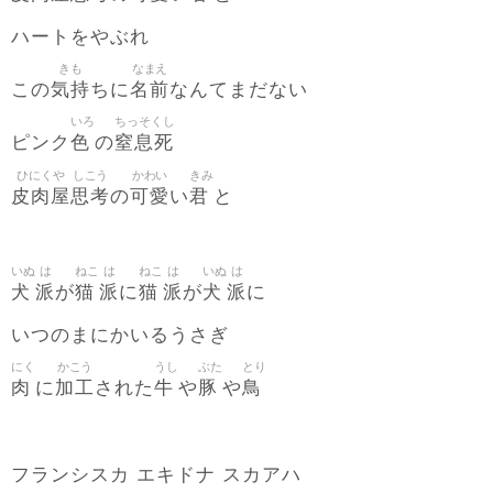
ハートをやぶれ
きも
なまえ
気持
名前
この
ちに
なんてまだない
いろ
ちっそくし
色
窒息死
ピンク
の
ひにくや
しこう
かわい
きみ
皮肉屋
思考
可愛
君
の
い
と
いぬ
は
ねこ
は
ねこ
は
いぬ
は
犬
派
猫
派
猫
派
犬
派
が
に
が
に
いつのまにかいるうさぎ
にく
かこう
うし
ぶた
とり
肉
加工
牛
豚
鳥
に
された
や
や
フランシスカ エキドナ スカアハ