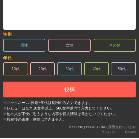
性別
男性
女性
その他
年代
10代
20代
30代
40代
50代～
投稿
※ニックネーム･性別･年代は初回のみ入力できます。
※レビューは全角10文字以上、500文字以内で入力してください。
※他の人が不快に思うような内容や個人情報は書かないでください。
※投稿後の編集・削除はできません。
UtaTenはreCAPTCHAで保護されています
-
プライバシー
利用契約