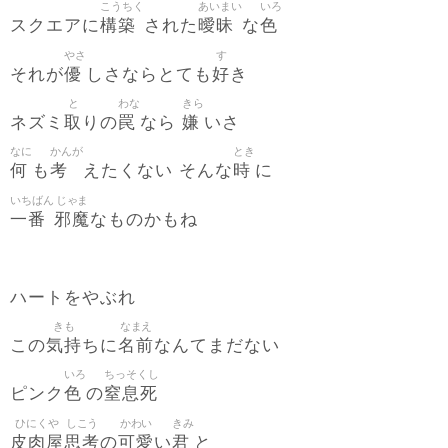
こうちく
あいまい
いろ
構築
曖昧
色
スクエアに
された
な
やさ
す
優
好
それが
しさならとても
き
と
わな
きら
取
罠
嫌
ネズミ
りの
なら
いさ
なに
かんが
とき
何
考
時
も
えたくない そんな
に
いちばん
じゃま
一番
邪魔
なものかもね
ハートをやぶれ
きも
なまえ
気持
名前
この
ちに
なんてまだない
いろ
ちっそくし
色
窒息死
ピンク
の
ひにくや
しこう
かわい
きみ
皮肉屋
思考
可愛
君
の
い
と