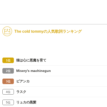
The cold tommyの人気歌詞ランキング
猫は心に悪魔を育て
1位
Misery's machinegun
2位
ビアンカ
3位
ラスク
4位
リュカの黒髪
5位