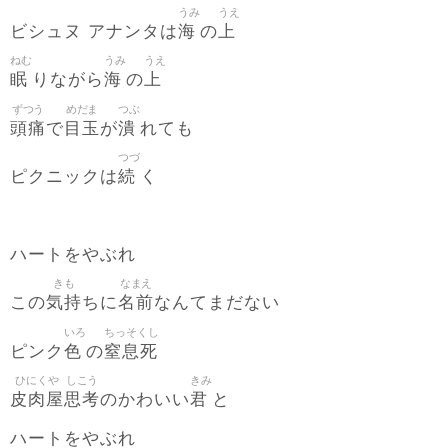
うみ
うえ
海
上
ビシュヌ アナンタは
の
ねむ
うみ
うえ
眠
海
上
りながら
の
ずつう
めだま
つぶ
頭痛
目玉
潰
で
が
れても
つづ
続
ピクニックは
く
ハートをやぶれ
きも
なまえ
気持
名前
この
ちに
なんてまだない
いろ
ちっそくし
色
窒息死
ピンク
の
ひにくや
しこう
きみ
皮肉屋
思考
君
のかわいい
と
ハートをやぶれ