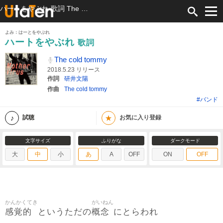
ハートをやぶれ 歌詞 The cold tommy ふりがな付
よみ：はーとをやぶれ
ハートをやぶれ
歌詞
The cold tommy
2018.5.23 リリース
作詞
研井文陽
作曲
The cold tommy
#バンド
★
試聴
お気に入り登録
文字サイズ
ふりがな
ダークモード
大
中
小
あ
A
OFF
ON
OFF
かんかくてき
がいねん
感覚的
概念
というただの
にとらわれ