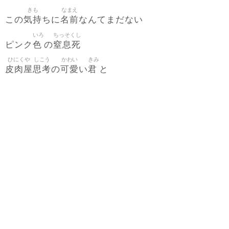
きも
なまえ
気持
名前
この
ちに
なんてまだない
いろ
ちっそくし
色
窒息死
ピンク
の
ひにくや
しこう
かわい
きみ
皮肉屋
思考
可愛
君
の
い
と