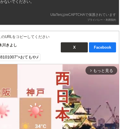
書かないでください。
UtaTenはreCAPTCHAで保護されています
-
プライバシー
利用契約
このURLをコピーしてください
氷川きよし
X
Facebook
もっと見る
arrow_forward_ios