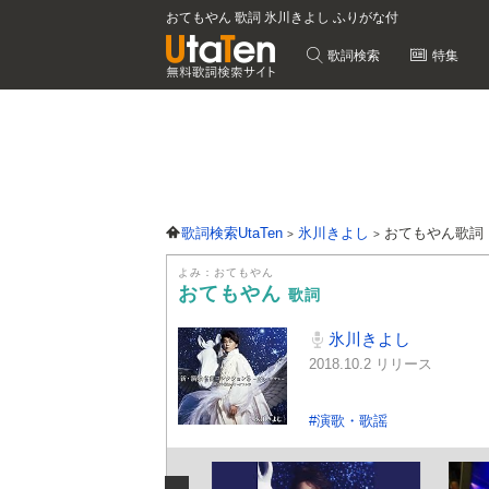
おてもやん 歌詞 氷川きよし ふりがな付
歌詞検索
特集
歌詞検索UtaTen
氷川きよし
おてもやん歌詞
よみ：おてもやん
おてもやん
歌詞
氷川きよし
2018.10.2 リリース
#演歌・歌謡