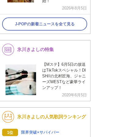
始！
2026年8月5日
J-POPの新着ニュースを全て見る
氷川きよしの特集
【Mステ】6月5日の放送
はTikTokスペシャル！DI
SH//の北村匠海、ジャニ
ーズWESTなど豪華ライ
ンアップ！
2020年6月5日
氷川きよしの人気歌詞ランキング
限界突破×サバイバー
1位