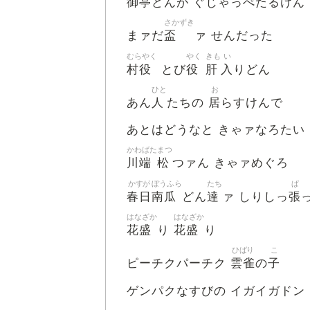
御
亭
どんが ぐじゃっぺたるけん
さかずき
盃
まァだ
ァ せんだった
むらやく
やく
きも
い
村役
役
肝
入
とび
りどん
ひと
お
人
居
あん
たちの
らすけんで
あとはどうなと きゃァなろたい
かわばた
まつ
川端
松
つァん きゃァめぐろ
かすが
ぼうふら
たち
ぱ
春日
南瓜
達
張
どん
ァ しりしっ
はなざか
はなざか
花盛
花盛
り
り
ひばり
こ
雲雀
子
ピーチクパーチク
の
ゲンパクなすびの イガイガドン