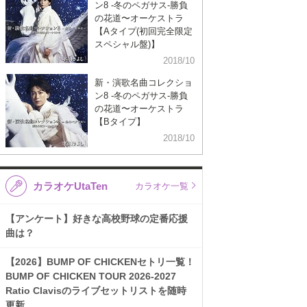
ン8 -冬のペガサス-勝負
の花道〜オーケストラ
【Aタイプ(初回完全限定
スペシャル盤)】
2018/10
新・演歌名曲コレクショ
ン8 -冬のペガサス-勝負
の花道〜オーケストラ
【Bタイプ】
2018/10
カラオケUtaTen
カラオケ一覧
【アンケート】好きな高校野球の定番応援
曲は？
【2026】BUMP OF CHICKENセトリ一覧！
BUMP OF CHICKEN TOUR 2026-2027
Ratio Clavisのライブセットリストを随時
更新