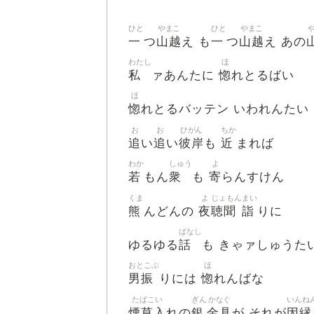
ひと
やまこ
ひと
やまこ
一
山越
一
山越
つ
え も
つ
え あの
わたし
ほ
私
惚
ァあんたに
れとるばい
ほ
惚
れとるバッテン いわれんたい
お
お
ひがん
ちか
追
追
彼岸
近
い
い
も
まれば
わか
しゅう
よ
若
衆
寄
もん
も
らんすけん
くま
よ
じょもん
まい
熊
夜
聴聞
詣
んどんの
りに
ばなし
話
ゆるゆる
も きゃァしゅうた
おとこぶ
ほ
男振
惚
りには
れんばな
たばこい
ぎん
かなぐ
いんね
煙草入
銀
金具
因縁
れの
が それが