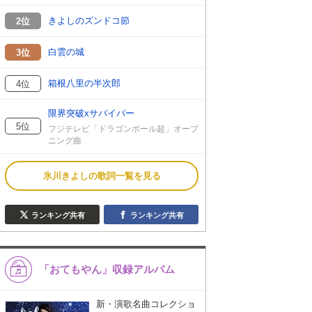
きよしのズンドコ節
2位
白雲の城
3位
箱根八里の半次郎
4位
限界突破xサバイバー
5位
フジテレビ「ドラゴンボール超」オープ
ニング曲
氷川きよしの歌詞一覧を見る
ランキング共有
ランキング共有
「おてもやん」収録アルバム
新・演歌名曲コレクショ