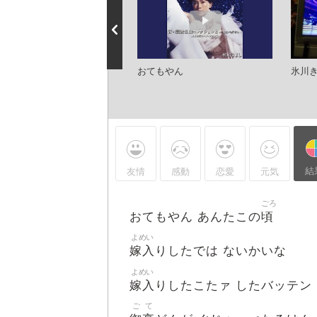
れのハワイ航路
おてもやん
氷川
結
友情
感動
恋愛
元気
ごろ
頃
おてもやん あんたこの
よめい
嫁入
りしたでは ないかいな
よめい
嫁入
りしたこたァ したバッテン
ご
て