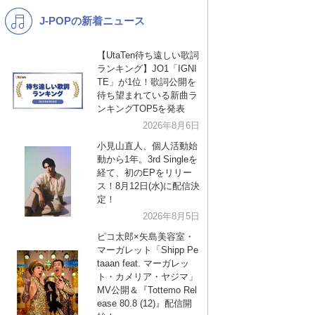
J-POPの新着ニュース
K-POP
演歌・歌謡
バンド
洋楽
【UtaTen待ち遠しい歌詞
ランキング】JO1「IGNI
VTuber
ディズニー
TE」が1位！歌詞公開を
待ち望まれている新曲ラ
ンキングTOP5を発表
2026年8月6日
小見山直人、個人活動始
動から1年。3rd Singleを
経て、初のEPをリリー
ス！8月12日(水)に配信決
定！
2026年8月5日
ピコ太郎×矢島美容室・
マーガレット「Shipp Pe
taaan feat. マーガレッ
ト・カメリア・ヤジマ」
MV公開＆『Tottemo Rel
ease 80.8 (12)』配信開