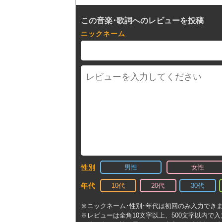
この音楽･歌詞へのレビューを投稿
ニックネーム
男性
女性
性別
10代
20代
30代
年代
※ニックネーム･性別･年代は初回のみ入力でき
※レビューは全角10文字以上、500文字以内で