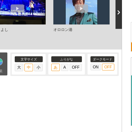
きよし
オロロン港
函館の
文字サイズ
ふりがな
ダークモード
果