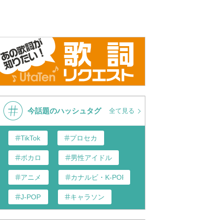
女（ひと）
憧れのハワイ航路
おてもや
今話題のハッシュタグ
全て見る
TikTok
プロセカ
ボカロ
男性アイドル
アニメ
カナルビ・K-POP和訳
J-POP
キャラソン
あんスタ
歌い手