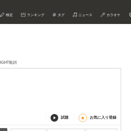
検定
ランキング
タグ
ニュース
カラオケ
RIGHT歌詞
試聴
お気に入り登録
★