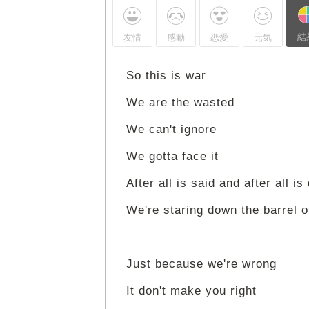
結
友情
感動
恋愛
元気
So this is war
We are the wasted
We can't ignore
We gotta face it
After all is said and after all is
We're staring down the barrel o
Just because we're wrong
It don't make you right