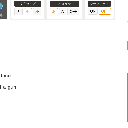
文字サイズ
ふりがな
ダークモード
果
 done
f a gun