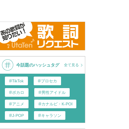
今話題のハッシュタグ
全て見る
TikTok
プロセカ
ボカロ
男性アイドル
アニメ
カナルビ・K-POP和訳
J-POP
キャラソン
あんスタ
歌い手