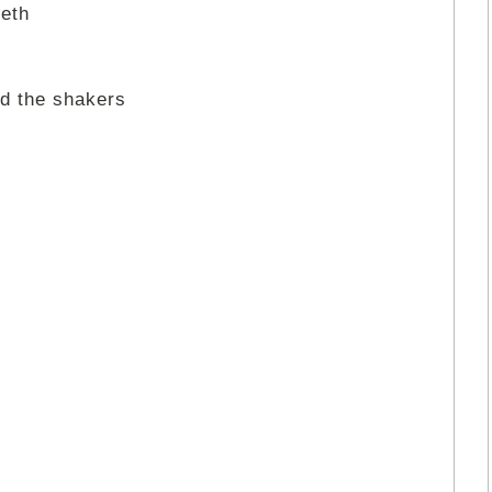
eeth
nd the shakers