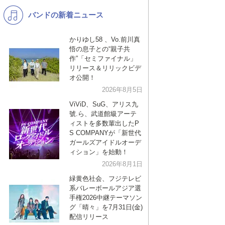
バンドの新着ニュース
K-POP
バンド
演歌・歌謡
洋楽
かりゆし58 、Vo.前川真
悟の息子との“親子共
VTuber
ディズニー
作”「セミファイナル」
リリース＆リリックビデ
オ公開！
2026年8月5日
ViViD、SuG、アリス九
號.ら、武道館級アーテ
ィストを多数輩出したP
S COMPANYが「新世代
ガールズアイドルオーデ
ィション」を始動！
2026年8月1日
緑黄色社会、フジテレビ
系バレーボールアジア選
手権2026中継テーマソン
グ「晴々」を7月31日(金)
配信リリース