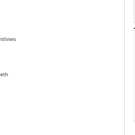
ntlines
eeth