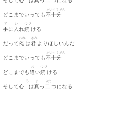
心
真
二
そして
は
っ
つになる
ふじゅうぶん
不十分
どこまでいっても
て
い
つづ
手
入
続
に
れ
ける
おれ
きみ
俺
君
だって
は
よりほしいんだ
ふじゅうぶん
不十分
どこまでいっても
お
つづ
追
続
どこまでも
い
ける
こころ
ま
ぷた
心
真
二
そして
は
っ
つになる