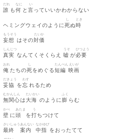
だれ
なに
い
誰
何
言
も
と
っていいかわからない
し
とき
死
時
ヘミングウェイのように
ぬ
もうそう
たいか
妄想
対価
はその
しんじつ
うそ
ひつよう
真実
嘘
必要
なんてくそくらえ
が
おれ
し
たんぺん
えいが
俺
死
短編
映画
たちの
をめぐる
だきょう
わす
妥協
忘
を
れるため
むかんしん
たいかい
ふく
無関心
大海
膨
は
のように
らむ
かべ
あたま
う
壁
頭
打
に
を
ちつけて
さいしゅう
あんない
なかゆび
最終
案内
中指
をおったてて