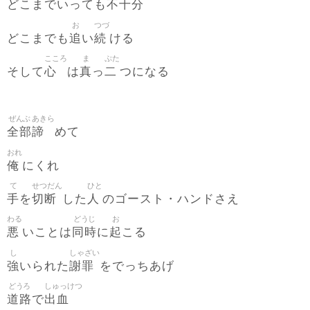
不十分
どこまでいっても
お
つづ
追
続
どこまでも
い
ける
こころ
ま
ぷた
心
真
二
そして
は
っ
つになる
ぜんぶ
あきら
全部
諦
めて
おれ
俺
にくれ
て
せつだん
ひと
手
切断
人
を
した
のゴースト・ハンドさえ
わる
どうじ
お
悪
同時
起
いことは
に
こる
し
しゃざい
強
謝罪
いられた
をでっちあげ
どうろ
しゅっけつ
道路
出血
で