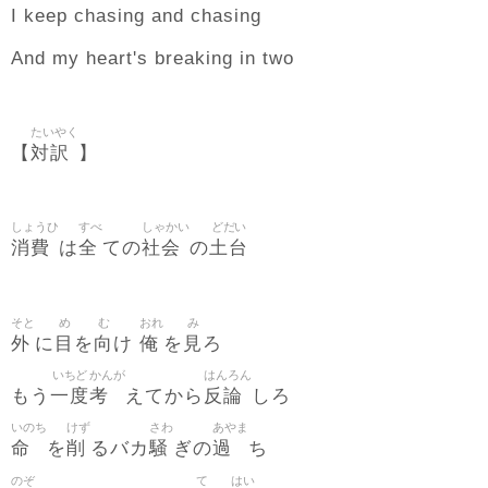
I keep chasing and chasing
And my heart's breaking in two
たいやく
対訳
【
】
しょうひ
すべ
しゃかい
どだい
消費
全
社会
土台
は
ての
の
そと
め
む
おれ
み
外
目
向
俺
見
に
を
け
を
ろ
いちど
かんが
はんろん
一度
考
反論
もう
えてから
しろ
いのち
けず
さわ
あやま
命
削
騒
過
を
るバカ
ぎの
ち
のぞ
て
はい