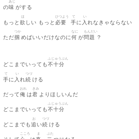
あじ
味
の
がする
ほ
ひつよう
て
い
欲
必要
手
入
もっと
しい もっと
に
れなきゃならない
つか
なに
もんだい
掴
何
問題
ただ
めばいいだけなのに
が
?
ふじゅうぶん
不十分
どこまでいっても
て
い
つづ
手
入
続
に
れ
ける
おれ
きみ
俺
君
だって
は
よりほしいんだ
ふじゅうぶん
不十分
どこまでいっても
お
つづ
追
続
どこまでも
い
ける
こころ
ま
ぷた