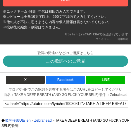
※ニックネーム･性別･年代は初回のみ入力できます。
※レビューは全角10文字以上、500文字以内で入力してください。
※他の人が不快に思うような内容や個人情報は書かないでください。
※投稿後の編集・削除はできません。
UtaTenはreCAPTCHAで保護されています
-
プライバシー
利用契約
歌詞の間違いなどのご指摘はこちら
この歌詞へのご意見
X
Facebook
LINE
ブログやHPでこの歌詞を共有する場合はこのURLをコピーしてください
曲名：TAKE A DEEP BREATH (AND GO FUCK YOURSELF) 歌手：Zebrahead
歌詞検索UtaTen
Zebrahead
TAKE A DEEP BREATH (AND GO FUCK YOUR
SELF)歌詞