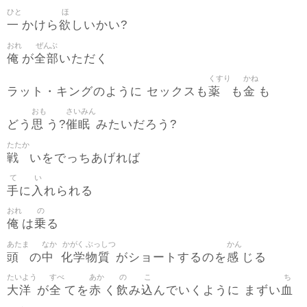
ひと
ほ
一
欲
かけら
しいかい?
おれ
ぜんぶ
俺
全部
が
いただく
くすり
かね
薬
金
ラット・キングのように セックスも
も
も
おも
さいみん
思
催眠
どう
う?
みたいだろう?
たたか
戦
いをでっちあげれば
て
い
手
入
に
れられる
おれ
の
俺
乗
は
る
あたま
なか
かがく
ぶっしつ
かん
頭
中
化学
物質
感
の
がショートするのを
じる
たいよう
すべ
あか
の
こ
ち
大洋
全
赤
飲
込
血
が
てを
く
み
んでいくように まずい