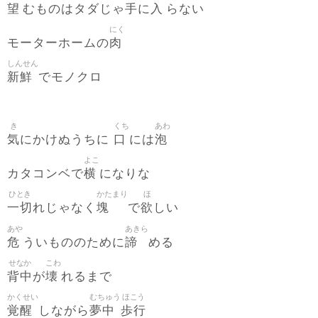
望
手
入
むものはタダじゃ
に
らない
にく
肉
モーターホームの
しんせん
新鮮
でモノクロ
き
くち
あわ
気
口
泡
にかけぬうちに
には
よこ
横
カタコンベで
になりな
ひとき
かたまり
ほ
一切
塊
欲
れじゃなく
で
しい
あや
あきら
危
諦
ういもののために
める
せなか
こわ
背中
壊
が
れるまで
かくせい
むちゅう
ほこう
覚醒
夢中
歩行
しながら