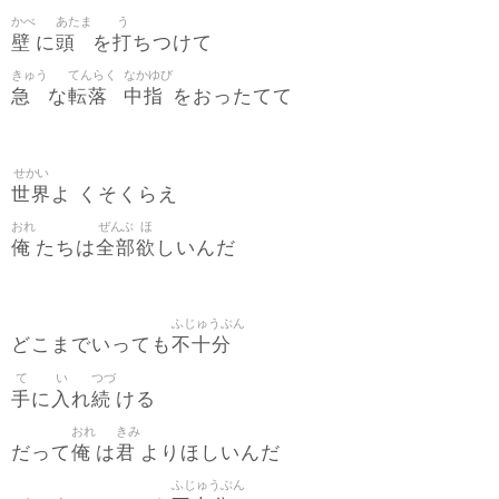
かべ
あたま
う
壁
頭
打
に
を
ちつけて
きゅう
てんらく
なかゆび
急
転落
中指
な
をおったてて
せかい
世界
よ くそくらえ
おれ
ぜんぶ
ほ
俺
全部
欲
たちは
しいんだ
ふじゅうぶん
不十分
どこまでいっても
て
い
つづ
手
入
続
に
れ
ける
おれ
きみ
俺
君
だって
は
よりほしいんだ
ふじゅうぶん