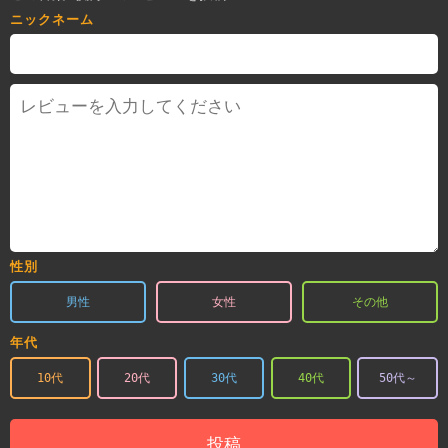
ニックネーム
性別
男性
女性
その他
年代
10代
20代
30代
40代
50代～
投稿