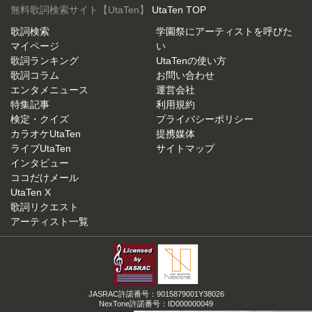
無料歌詞検索サイト【UtaTen】
UtaTen TOP
歌詞検索
学園祭にアーティストを呼びた
マイページ
い
歌詞ランキング
UtaTenの使い方
歌詞コラム
お問い合わせ
エンタメニュース
運営会社
特集記事
利用規約
検定・クイズ
プライバシーポリシー
カラオケUtaTen
提携媒体
ライブUtaTen
サイトマップ
インタビュー
ココだけメール
UtaTen X
歌詞リクエスト
アーティスト一覧
JASRAC許諾番号：9015879001Y38026
NexTone許諾番号：ID000000049