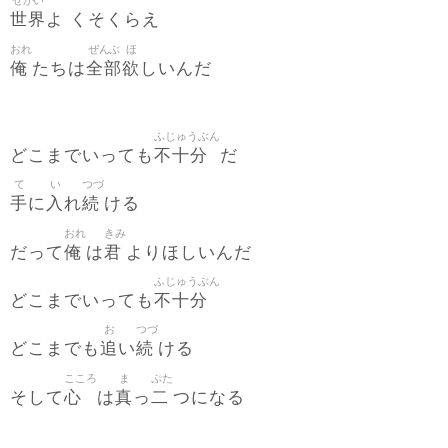
せかい
世界
よ くそくらえ
おれ
ぜんぶ
ほ
俺
全部
欲
たちは
しいんだ
ふじゅうぶん
不十分
どこまでいっても
だ
て
い
つづ
手
入
続
に
れ
ける
おれ
きみ
俺
君
だって
は
よりほしいんだ
ふじゅうぶん
不十分
どこまでいっても
お
つづ
追
続
どこまでも
い
ける
こころ
ま
ぷた
心
真
二
そして
は
っ
つになる