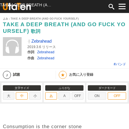
TAKE A DEEP BREATH (AND GO FUCK YOURSELF) 歌詞 Zebrahead ふりがな付
よみ：TAKE A DEEP BREATH (AND GO FUCK YOURSELF)
TAKE A DEEP BREATH (AND GO FUCK YO
URSELF)
歌詞
Zebrahead
2019.3.6 リリース
作詞
Zebrahead
作曲
Zebrahead
#バンド
★
試聴
お気に入り登録
文字サイズ
ふりがな
ダークモード
大
中
小
あ
A
OFF
ON
OFF
Consumption is the corner stone