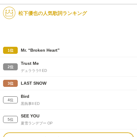
松下優也の人気歌詞ランキング
Mr. “Broken Heart”
1位
Trust Me
2位
デュラララ!! ED
LAST SNOW
3位
Bird
4位
黒執事II ED
SEE YOU
5位
夏雪ランデブー OP