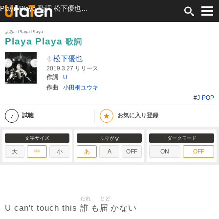
Playa Playa 歌詞 松下優也 ふりがな付
よみ：Playa Playa
Playa Playa
歌詞
松下優也
2019.3.27 リリース
作詞
U
作曲
小田桐ユウキ
#J-POP
★
試聴
お気に入り登録
文字サイズ
ふりがな
ダークモード
大
中
小
あ
A
OFF
ON
OFF
だれ
とど
誰
届
U can't touch this
も
かない