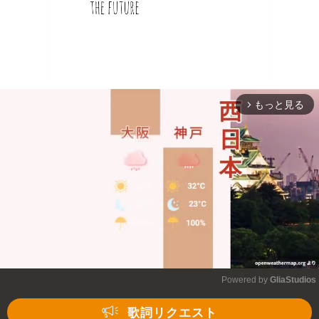
もっと見る
arrow_forward_ios
Powered by 
GliaStudios
Mute
歌詞リクエスト