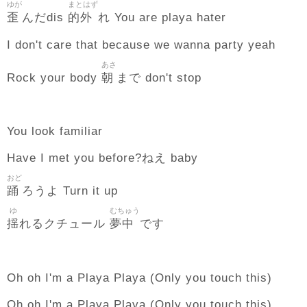
ゆが
まとはず
歪
的外
んだdis
れ You are playa hater
I don't care that because we wanna party yeah
あさ
朝
Rock your body
まで don't stop
You look familiar
Have I met you before?ねえ baby
おど
踊
ろうよ Turn it up
ゆ
むちゅう
揺
夢中
れるクチュール
です
Oh oh I'm a Playa Playa (Only you touch this)
Oh oh I'm a Playa Playa (Only you touch this)