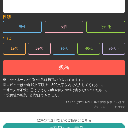
性別
男性
女性
その他
年代
10代
20代
30代
40代
50代～
投稿
※ニックネーム･性別･年代は初回のみ入力できます。
※レビューは全角10文字以上、500文字以内で入力してください。
※他の人が不快に思うような内容や個人情報は書かないでください。
※投稿後の編集・削除はできません。
UtaTenはreCAPTCHAで保護されています
-
プライバシー
利用契約
歌詞の間違いなどのご指摘はこちら