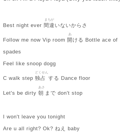
まちが
間違
Best night ever
いないからさ
あ
開
Follow me now Vip room
ける Bottle ace of
spades
Feel like snoop dogg
どくせん
独占
C walk step
する Dance floor
あさ
朝
Let's be dirty
まで don't stop
I won't leave you tonight
Are u all right? Ok? ねえ baby