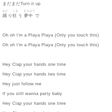
まだまだTurn it up
おど
くる
むちゅう
踊
狂
夢中
り
う
で
Oh oh I'm a Playa Playa (Only you touch this)
Oh oh I'm a Playa Playa (Only you touch this)
Hey Clap your hands one time
Hey Clap your hands two time
Hey just follow me
If you still wanna party baby
Hey Clap your hands one time