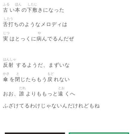
ふる
ほん
したじ
古
本
下敷
い
の
きになった
したう
舌打
ちのようなメロディは
じつ
や
実
病
はとっくに
んでるんだぜ
はんしゃ
反射
するようだ、まずいな
かさ
と
もど
傘
閉
戻
を
じたらもう
れない
だれ
とお
誰
遠
おお、
よりももっと
くへ
ふざけてるわけじゃないんだけれどもね