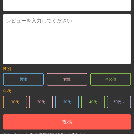
性別
男性
女性
その他
年代
10代
20代
30代
40代
50代～
投稿