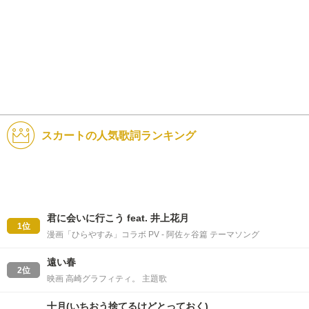
スカートの人気歌詞ランキング
君に会いに行こう feat. 井上花月
1位
漫画「ひらやすみ」コラボ PV - 阿佐ヶ谷篇 テーマソング
遠い春
2位
映画 高崎グラフィティ。 主題歌
十月(いちおう捨てるけどとっておく)