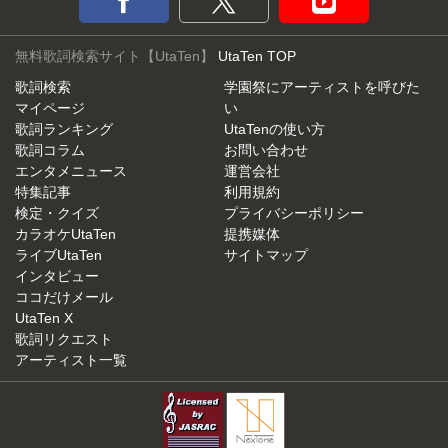
無料歌詞検索サイト【UtaTen】
UtaTen TOP
歌詞検索
学園祭にアーティストを呼びた
マイページ
い
歌詞ランキング
UtaTenの使い方
歌詞コラム
お問い合わせ
エンタメニュース
運営会社
特集記事
利用規約
検定・クイズ
プライバシーポリシー
カラオケUtaTen
提携媒体
ライブUtaTen
サイトマップ
インタビュー
ココだけメール
UtaTen X
歌詞リクエスト
アーティスト一覧