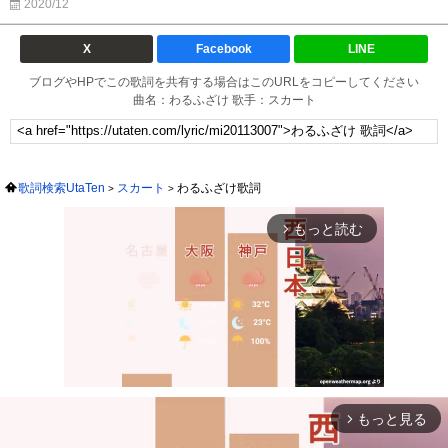
2020/12
X
Facebook
LINE
ブログやHPでこの歌詞を共有する場合はこのURLをコピーしてください
曲名：わるふざけ 歌手：スカート
歌詞検索UtaTen
スカート
わるふざけ歌詞
もっと読む
arrow_forward_ios
もっと見る
arrow_forward_ios
Mute