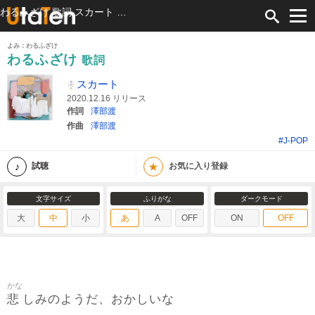
わるふざけ 歌詞 スカート ふりがな付
よみ：わるふざけ
わるふざけ
歌詞
スカート
2020.12.16 リリース
作詞
澤部渡
作曲
澤部渡
#J-POP
★
試聴
お気に入り登録
文字サイズ
ふりがな
ダークモード
大
中
小
あ
A
OFF
ON
OFF
かな
悲
しみのようだ、おかしいな