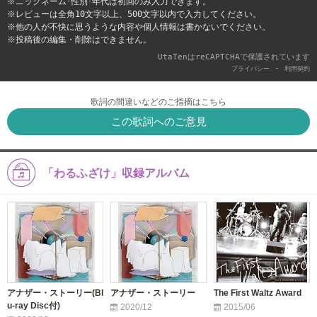
※ニックネーム･性別･年代は初回のみ入力できます。
※レビューは全角10文字以上、500文字以内で入力してください。
※他の人が不快に思うような内容や個人情報は書かないでください。
※投稿後の編集・削除はできません。
UtaTenはreCAPTCHAで保護されています
-
プライバシー
利用契約
歌詞の間違いなどのご指摘はこちら
この歌詞へのご意見
「わるふざけ」収録アルバム
アナザー・ストーリー(Bl
アナザー・ストーリー
The First Waltz Award
u-ray Disc付)
2020/12
2015/06