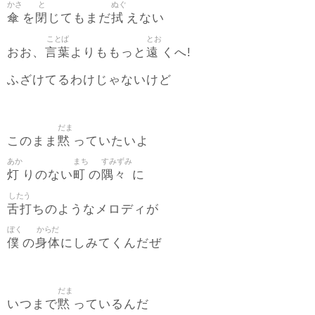
かさ
と
ぬぐ
傘
閉
拭
を
じてもまだ
えない
ことば
とお
言葉
遠
おお、
よりももっと
くへ!
ふざけてるわけじゃないけど
だま
黙
このまま
っていたいよ
あか
まち
すみずみ
灯
町
隅々
りのない
の
に
したう
舌打
ちのようなメロディが
ぼく
からだ
僕
身体
の
にしみてくんだぜ
だま
黙
いつまで
っているんだ