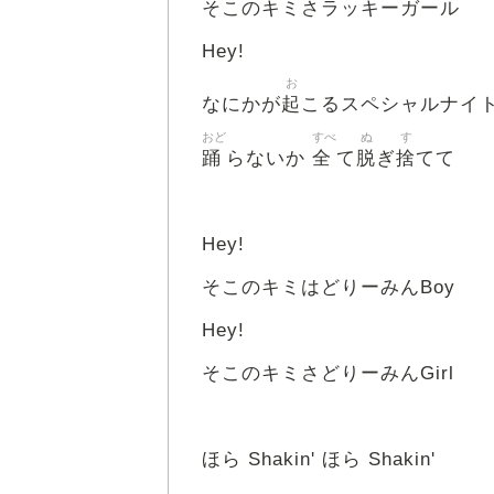
そこのキミさラッキーガール
Hey!
お
起
なにかが
こるスペシャルナイ
おど
すべ
ぬ
す
踊
全
脱
捨
らないか
て
ぎ
てて
Hey!
そこのキミはどりーみんBoy
Hey!
そこのキミさどりーみんGirl
ほら Shakin' ほら Shakin'