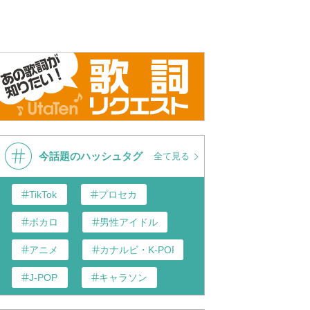
今話題のハッシュタグ
全て見る
TikTok
プロセカ
ボカロ
男性アイドル
アニメ
カナルビ・K-POP和訳
J-POP
キャラソン
あんスタ
歌い手