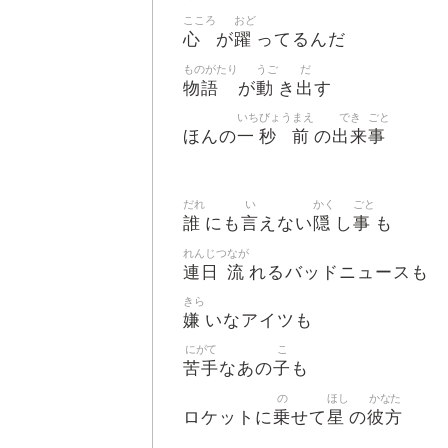
こころ
おど
心
躍
が
ってるんだ
ものがたり
うご
だ
物語
動
出
が
き
す
いち
びょう
まえ
でき
ごと
一
秒
前
出来
事
ほんの
の
だれ
い
かく
ごと
誰
言
隠
事
にも
えない
し
も
れんじつ
なが
連日
流
れるバッドニュースも
きら
嫌
いなアイツも
にがて
こ
苦手
子
なあの
も
の
ほし
かなた
乗
星
彼方
ロケットに
せて
の