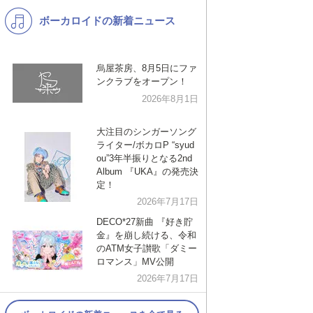
ボーカロイドの新着ニュース
K-POP
演歌・歌謡
バンド
洋楽
烏屋茶房、8月5日にファ
VTuber
ディズニー
ンクラブをオープン！
2026年8月1日
大注目のシンガーソング
ライター/ボカロP “syud
ou”3年半振りとなる2nd
Album 『UKA』の発売決
定！
2026年7月17日
DECO*27新曲 『好き貯
金』を崩し続ける、令和
のATM女子讃歌「ダミー
ロマンス」MV公開
2026年7月17日