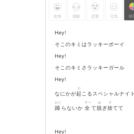
結
友情
感動
恋愛
元気
Hey!
そこのキミはラッキーボーイ
Hey!
そこのキミさラッキーガール
Hey!
お
起
なにかが
こるスペシャルナイ
おど
すべ
ぬ
す
踊
全
脱
捨
らないか
て
ぎ
てて
Hey!