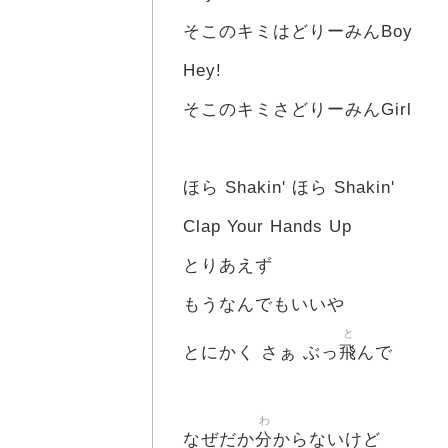
そこのキミはどりーみんBoy
Hey!
そこのキミさどりーみんGirl
ほら Shakin' ほら Shakin'
Clap Your Hands Up
とりあえず
もうなんでもいいや
と
飛
とにかく さぁ ぶっ
んで
わ
分
なぜだか
からないけど