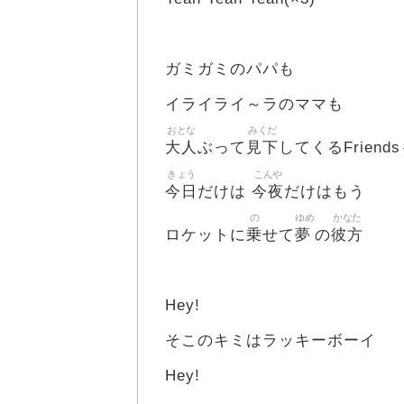
ガミガミのパパも
イライライ～ラのママも
おとな
みくだ
大人
見下
ぶって
してくるFriends
きょう
こんや
今日
今夜
だけは
だけはもう
の
ゆめ
かなた
乗
夢
彼方
ロケットに
せて
の
Hey!
そこのキミはラッキーボーイ
Hey!