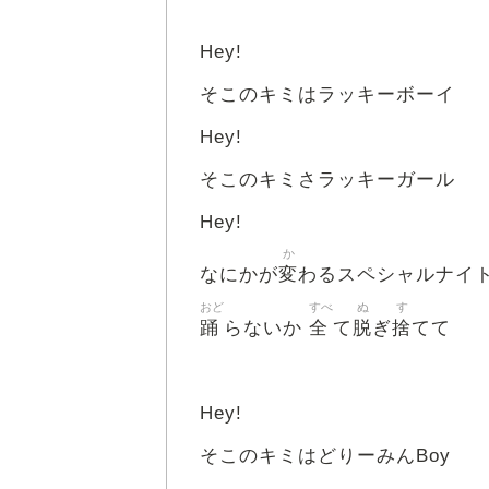
Hey!
そこのキミはラッキーボーイ
Hey!
そこのキミさラッキーガール
Hey!
か
変
なにかが
わるスペシャルナイ
おど
すべ
ぬ
す
踊
全
脱
捨
らないか
て
ぎ
てて
Hey!
そこのキミはどりーみんBoy