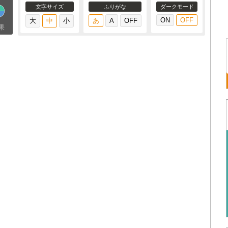
文字サイズ
ふりがな
ダークモード
果
ト