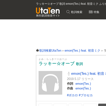
ラッキー☆オーブ 歌詞 emon(Tes.) feat. 初音ミク ふ
歌詞検索
特集
歌詞検索UtaTen
emon(Tes.) feat. 初音ミク
よみ：らっきー☆おーぶ
ラッキー☆オーブ
歌詞
emon(Tes.) feat. 初
2019.5.17 リリース
作詞
emon(Tes.)
作曲
emon(Tes.)
#ボカロ
#プロセカ