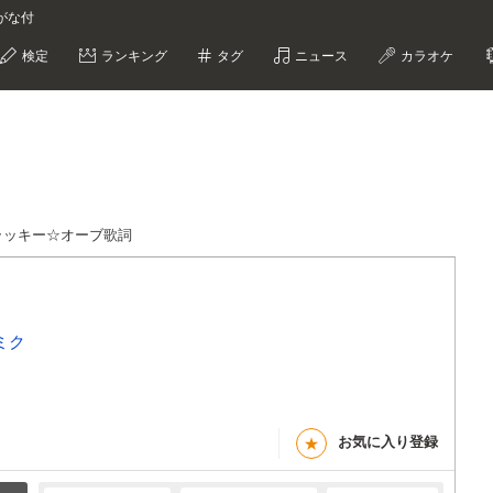
りがな付
検定
ランキング
タグ
ニュース
カラオケ
ラッキー☆オーブ歌詞
音ミク
お気に入り登録
★