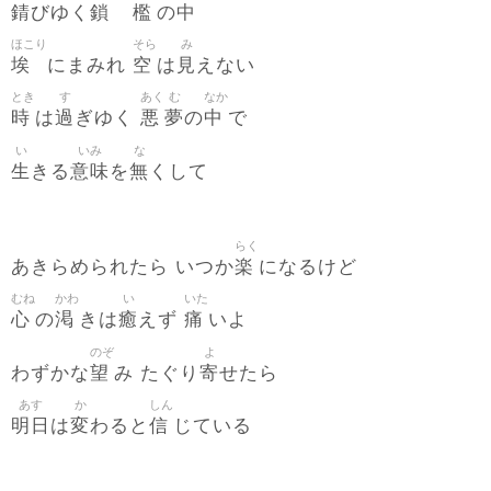
錆
鎖
檻
中
びゆく
の
ほこり
そら
み
埃
空
見
にまみれ
は
えない
とき
す
あく
む
なか
時
過
悪
夢
中
は
ぎゆく
の
で
い
いみ
な
生
意味
無
きる
を
くして
らく
楽
あきらめられたら いつか
になるけど
むね
かわ
い
いた
心
渇
癒
痛
の
きは
えず
いよ
のぞ
よ
望
寄
わずかな
み たぐり
せたら
あす
か
しん
明日
変
信
は
わると
じている