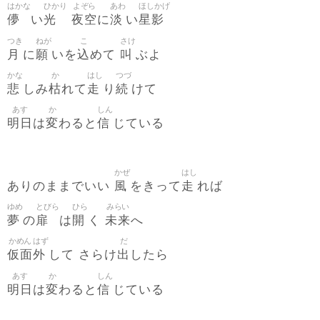
はかな
ひかり
よぞら
あわ
ほしかげ
儚
光
夜空
淡
星影
い
に
い
つき
ねが
こ
さけ
月
願
込
叫
に
いを
めて
ぶよ
かな
か
はし
つづ
悲
枯
走
続
しみ
れて
り
けて
あす
か
しん
明日
変
信
は
わると
じている
かぜ
はし
風
走
ありのままでいい
をきって
れば
ゆめ
とびら
ひら
みらい
夢
扉
開
未来
の
は
く
へ
かめん
はず
だ
仮面
外
出
して さらけ
したら
あす
か
しん
明日
変
信
は
わると
じている