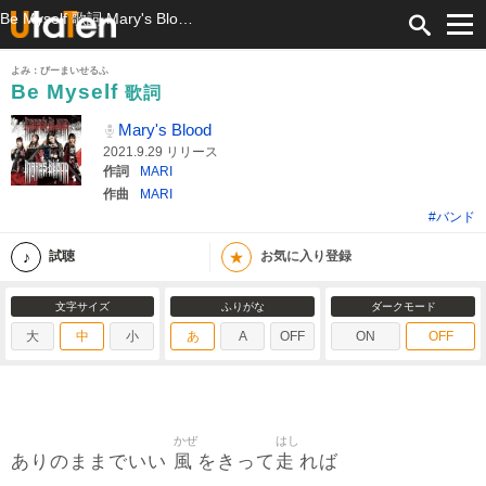
Be Myself 歌詞 Mary's Blood ふりがな付
よみ：びーまいせるふ
Be Myself
歌詞
Mary's Blood
2021.9.29 リリース
作詞
MARI
作曲
MARI
#バンド
★
試聴
お気に入り登録
文字サイズ
ふりがな
ダークモード
大
中
小
あ
A
OFF
ON
OFF
かぜ
はし
風
走
ありのままでいい
をきって
れば