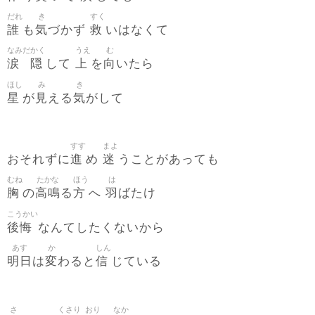
だれ
き
すく
誰
気
救
も
づかず
いはなくて
なみだ
かく
うえ
む
涙
隠
上
向
して
を
いたら
ほし
み
き
星
見
気
が
える
がして
すす
まよ
進
迷
おそれずに
め
うことがあっても
むね
たかな
ほう
は
胸
高鳴
方
羽
の
る
へ
ばたけ
こうかい
後悔
なんてしたくないから
あす
か
しん
明日
変
信
は
わると
じている
さ
くさり
おり
なか