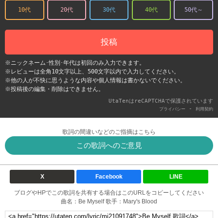
10代
20代
30代
40代
50代～
投稿
※ニックネーム･性別･年代は初回のみ入力できます。
※レビューは全角10文字以上、500文字以内で入力してください。
※他の人が不快に思うような内容や個人情報は書かないでください。
※投稿後の編集・削除はできません。
UtaTenはreCAPTCHAで保護されています
-
プライバシー
利用契約
歌詞の間違いなどのご指摘はこちら
この歌詞へのご意見
X
Facebook
LINE
ブログやHPでこの歌詞を共有する場合はこのURLをコピーしてください
曲名：Be Myself 歌手：Mary's Blood