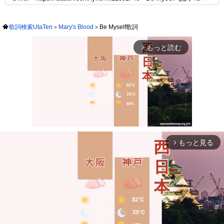
歌詞検索UtaTen
Mary's Blood
Be Myself歌詞
もっと読む
arrow_forward_ios
もっと見る
arrow_forward_ios
Mute