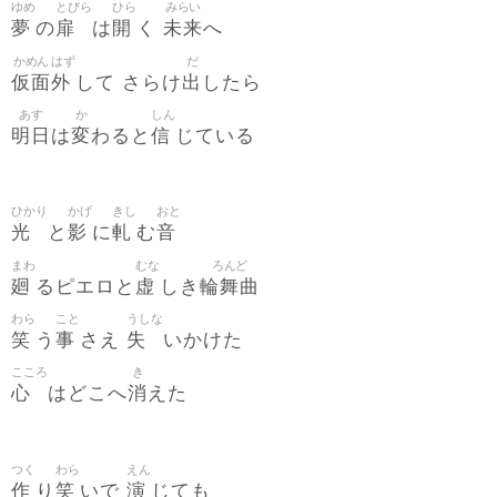
ゆめ
とびら
ひら
みらい
夢
扉
開
未来
の
は
く
へ
かめん
はず
だ
仮面
外
出
して さらけ
したら
あす
か
しん
明日
変
信
は
わると
じている
ひかり
かげ
きし
おと
光
影
軋
音
と
に
む
まわ
むな
ろんど
廻
虚
輪舞曲
るピエロと
しき
わら
こと
うしな
笑
事
失
う
さえ
いかけた
こころ
き
心
消
はどこへ
えた
つく
わら
えん
作
笑
演
り
いで
じても