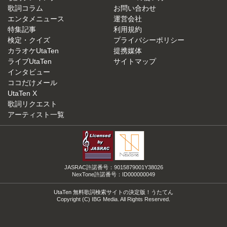
歌詞コラム
お問い合わせ
エンタメニュース
運営会社
特集記事
利用規約
検定・クイズ
プライバシーポリシー
カラオケUtaTen
提携媒体
ライブUtaTen
サイトマップ
インタビュー
ココだけメール
UtaTen X
歌詞リクエスト
アーティスト一覧
JASRAC許諾番号：9015879001Y38026
NexTone許諾番号：ID000000049
UtaTen 無料歌詞検索サイトの決定版！うたてん
Copyright (C) IBG Media. All Rights Reserved.