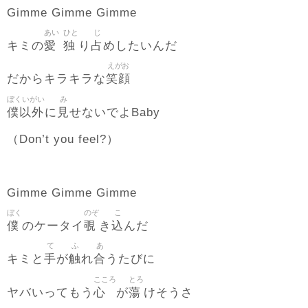
Gimme Gimme Gimme
あい
ひと
じ
愛
独
占
キミの
り
めしたいんだ
えがお
笑顔
だからキラキラな
ぼくいがい
み
僕以外
見
に
せないでよBaby
（Don’t you feel?）
Gimme Gimme Gimme
ぼく
のぞ
こ
僕
覗
込
のケータイ
き
んだ
て
ふ
あ
手
触
合
キミと
が
れ
うたびに
こころ
とろ
心
蕩
ヤバいってもう
が
けそうさ