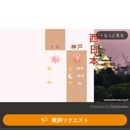
もっと見る
arrow_forward_ios
Powered by 
GliaStudios
Mute
歌詞リクエスト