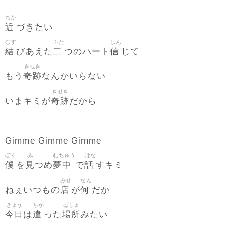
ちか
近
づきたい
むす
ふた
しん
結
二
信
びあえた
つのハート
じて
きせき
奇跡
もう
なんかいらない
きせき
奇跡
いまキミが
だから
Gimme Gimme Gimme
ぼく
み
むちゅう
はな
僕
見
夢中
話
を
つめ
で
すキミ
みせ
なん
店
何
ねぇいつもの
が
だか
きょう
ちが
ばしょ
今日
違
場所
は
った
みたい