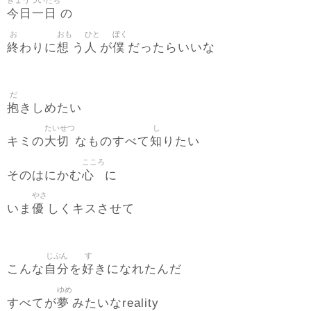
きょうついたち
今日一日
の
お
おも
ひと
ぼく
終
想
人
僕
わりに
う
が
だったらいいな
だ
抱
きしめたい
たいせつ
し
大切
知
キミの
なものすべて
りたい
こころ
心
そのはにかむ
に
やさ
優
いま
しくキスさせて
じぶん
す
自分
好
こんな
を
きになれたんだ
ゆめ
夢
すべてが
みたいなreality