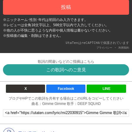
投稿
※ニックネーム･性別･年代は初回のみ入力できます。
※レビューは全角10文字以上、500文字以内で入力してください。
※他の人が不快に思うような内容や個人情報は書かないでください。
※投稿後の編集・削除はできません。
UtaTenはreCAPTCHAで保護されています
-
プライバシー
利用契約
歌詞の間違いなどのご指摘はこちら
この歌詞へのご意見
X
Facebook
LINE
ブログやHPでこの歌詞を共有する場合はこのURLをコピーしてください
曲名：Gimme Gimme 歌手：DEEP SQUAD