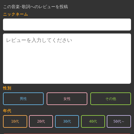
この音楽･歌詞へのレビューを投稿
ニックネーム
性別
男性
女性
その他
年代
10代
20代
30代
40代
50代～