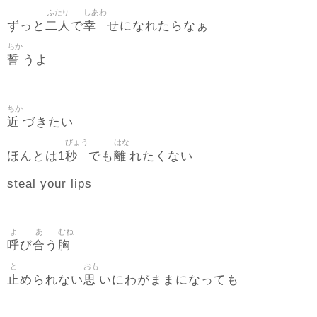
ふたり
しあわ
二人
幸
ずっと
で
せになれたらなぁ
ちか
誓
うよ
ちか
近
づきたい
びょう
はな
秒
離
ほんとは1
でも
れたくない
steal your lips
よ
あ
むね
呼
合
胸
び
う
と
おも
止
思
められない
いにわがままになっても