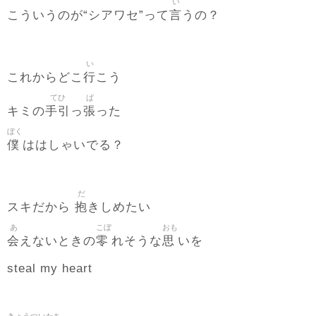
い
言
こういうのが“シアワセ”って
うの？
い
行
これからどこ
こう
てひ
ぱ
手引
張
キミの
っ
った
ぼく
僕
ははしゃいでる？
だ
抱
スキだから
きしめたい
あ
こぼ
おも
会
零
思
えないときの
れそうな
いを
steal my heart