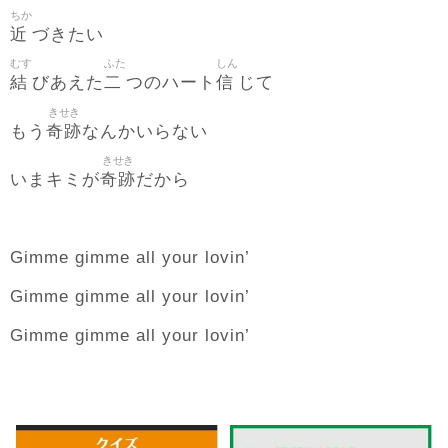
ちか
近
づきたい
むす
ふた
しん
結
二
信
びあえた
つのハート
じて
きせき
奇跡
もう
なんかいらない
きせき
奇跡
いまキミが
だから
Gimme gimme all your lovin’
Gimme gimme all your lovin’
Gimme gimme all your lovin’