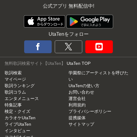
公式アプリ 無料配信中!
UtaTenをフォロー
無料歌詞検索サイト【UtaTen】
UtaTen TOP
歌詞検索
学園祭にアーティストを呼びた
マイページ
い
歌詞ランキング
UtaTenの使い方
歌詞コラム
お問い合わせ
エンタメニュース
運営会社
特集記事
利用規約
検定・クイズ
プライバシーポリシー
カラオケUtaTen
提携媒体
ライブUtaTen
サイトマップ
インタビュー
ココだけメール