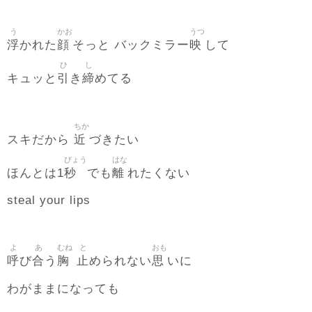
う
かお
うつ
浮
顔
映
かれた
そっと バックミラー
して
ひ
し
引
締
キュッと
き
めてる
ちか
近
スキだから
づきたい
びょう
はな
秒
離
ほんとは1
でも
れたくない
steal your lips
よ
あ
むね
と
おも
呼
合
胸
止
思
び
う
められない
いに
わがままになっても