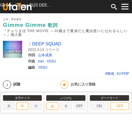
Gimme Gimme 歌詞 DEEP SQUAD 「チェリまほ THE MOVIE ～30歳まで童貞だと魔法使いになれるらしい～」挿入歌 ふりがな付
よみ：ぎみぎみ
Gimme Gimme
歌詞
「チェリまほ THE MOVIE ～30歳まで童貞だと魔法使いになれるらしい
～」挿入歌
DEEP SQUAD
2022.4.13 リリース
作詞
山本成美
作曲
mei
,
YASU
編曲
YASU
#映画
#J-POP
★
試聴
お気に入り登録
文字サイズ
ふりがな
ダークモード
大
中
小
あ
A
OFF
ON
OFF