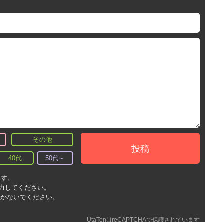
その他
投稿
40代
50代～
ます。
入力してください。
書かないでください。
UtaTenはreCAPTCHAで保護されています