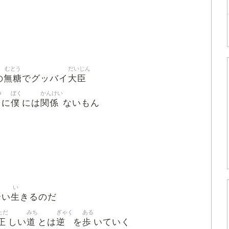
むとう
だいじん
無糖
大臣
の
でグッバイ
つ
ぼく
かんけい
僕
関係
に
には
ないもん
い
合
生
い
きるのだ
ただ
みち
ぎゃく
ある
正
道
逆
歩
しい
とは
を
いていく