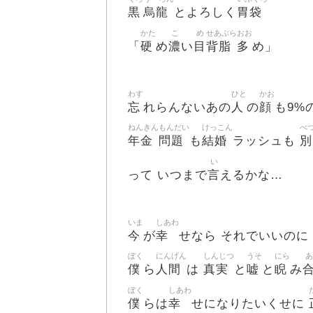
黒
烏龍
胃袋
とよろしく
かた
こ
め
せあぶら
おお
硬
濃
目
背脂
多
「
め
い
め」
わす
ひと
かお
忘
人
顔
れらんないあの
の
も9%
ねんきん
もんだい
けっこん
べ
年金
問題
結婚
別
も
ラッシュも
い
言
って いつまで
えるかな…
いま
しあわ
今
幸
が
せなら それでいいのに
ぼく
にんげん
しんじつ
うそ
にら
あ
僕
人間
真実
嘘
睨
ら
は
と
と
み
ぼく
しあわ
僕
幸
らは
せになりたいくせに