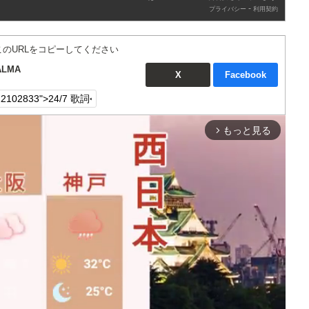
-
プライバシー
利用契約
このURLをコピーしてください
ALMA
X
Facebook
もっと見る
arrow_forward_ios