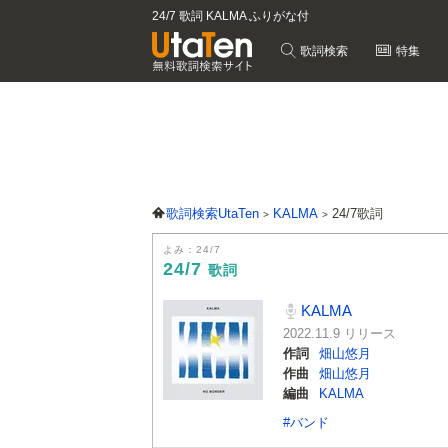
24/7 歌詞 KALMA ふりがな付
歌詞検索
特集
歌詞検索UtaTen
KALMA
24/7歌詞
よみ：24/7
24/7
歌詞
KALMA
2022.11.9 リリース
作詞
畑山悠月
作曲
畑山悠月
編曲
KALMA
#バンド