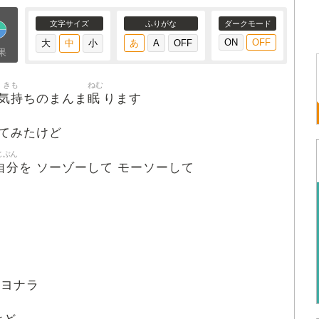
文字サイズ
ふりがな
ダークモード
果
きも
ねむ
気持
眠
ちのまんま
ります
てみたけど
じぶん
自分
を ソーゾーして モーソーして
サヨナラ