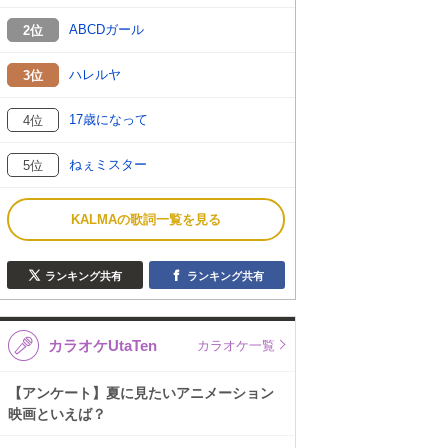
ABCDガール
2位
ハレルヤ
3位
17歳になって
4位
ねぇミスター
5位
KALMAの歌詞一覧を見る
ランキング共有
ランキング共有
カラオケUtaTen
カラオケ一覧
【アンケート】夏に見たいアニメーション
映画といえば？