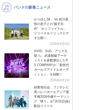
バンドの新着ニュース
K-POP
演歌・歌謡
バンド
洋楽
かりゆし58 、Vo.前川真
悟の息子との“親子共
VTuber
ディズニー
作”「セミファイナル」
リリース＆リリックビデ
オ公開！
2026年8月5日
ViViD、SuG、アリス九
號.ら、武道館級アーテ
ィストを多数輩出したP
S COMPANYが「新世代
ガールズアイドルオーデ
ィション」を始動！
2026年8月1日
緑黄色社会、フジテレビ
系バレーボールアジア選
手権2026中継テーマソン
グ「晴々」を7月31日(金)
配信リリース