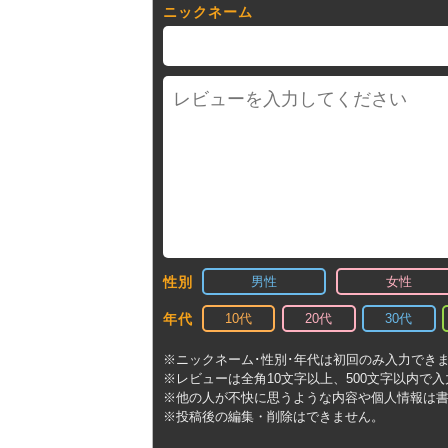
ニックネーム
男性
女性
性別
10代
20代
30代
年代
※ニックネーム･性別･年代は初回のみ入力でき
※レビューは全角10文字以上、500文字以内で
※他の人が不快に思うような内容や個人情報は
※投稿後の編集・削除はできません。