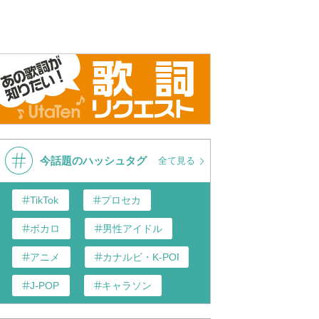
今話題のハッシュタグ
全て見る
TikTok
プロセカ
ボカロ
男性アイドル
アニメ
カナルビ・K-POP和訳
J-POP
キャラソン
あんスタ
歌い手