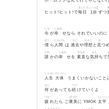
打
ホームランなんて
てやしない
まいにち
いっぽ
毎日
1歩
ヒット!ヒット!で
ずつ
いま
しあわ
今
幸
が
せなら それでいいのに
ぼく
にんげん
かこ
りそう
み
僕
人間
過去
理想
見
ら
は
や
と
つ
だれ
しあわ
すなお
きも
誰
幸
素直
気持
かの
せを
な
ちで
じんせい
だいたい
人生
大体
うまくいかないこと
なに
つづ
何
続
があっても
けていくよ
つか
ほうび
たいへい
疲
褒美
太平
れたら ご
に YMOK
くろ
うーろん
いぶくろ