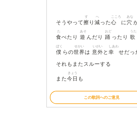
す
へ
こころ
あな
擦
減
心
穴
そうやって
り
った
に
た
あそ
おど
うた
食
遊
踊
歌
べたり
んだり
ったり
ぼく
せかい
いがい
しあわ
僕
世界
意外
幸
らの
は
と
せだっ
それもまたスルーする
きょう
今日
また
も
この歌詞へのご意見