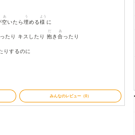
あ
う
よう
空
埋
様
が
いたら
める
に
だ
あ
抱
合
ったり キスしたり
き
ったり
たりするのに
みんなのレビュー（0）