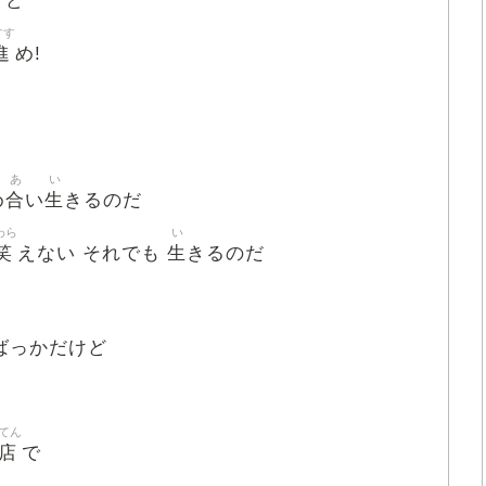
けど
すす
進
め!
あ
い
合
生
め
い
きるのだ
わら
い
笑
生
えない それでも
きるのだ
ばっかだけど
てん
店
で