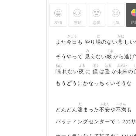
結
友情
感動
恋愛
元気
きょう
ば
かな
今日
場
悲
また
も やり
のない
しい
み
てき
に
見
敵
逃
そうやって
えない
から
げ
ねむ
よる
ぼく
はる
みらい
眠
夜
僕
遥
未来
れない
に
は
か
の
もうどうにかなっちゃいそうな
た
ふあん
ふまん
溜
不安
不満
どんどん
まった
や
も
バッティングセンターで 1.2の
う