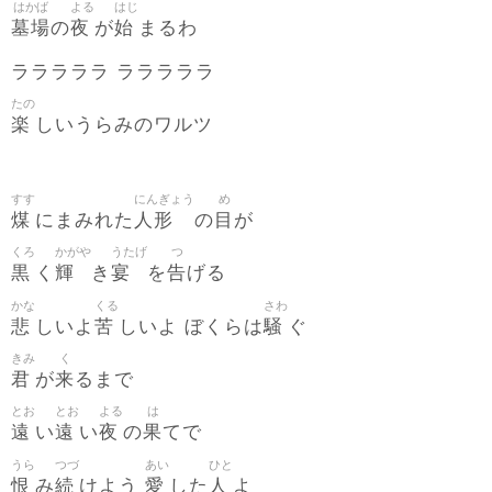
はかば
よる
はじ
墓場
夜
始
の
が
まるわ
ラララララ ラララララ
たの
楽
しいうらみのワルツ
すす
にんぎょう
め
煤
人形
目
にまみれた
の
が
くろ
かがや
うたげ
つ
黒
輝
宴
告
く
き
を
げる
かな
くる
さわ
悲
苦
騒
しいよ
しいよ ぼくらは
ぐ
きみ
く
君
来
が
るまで
とお
とお
よる
は
遠
遠
夜
果
い
い
の
てで
うら
つづ
あい
ひと
恨
続
愛
人
み
けよう
した
よ