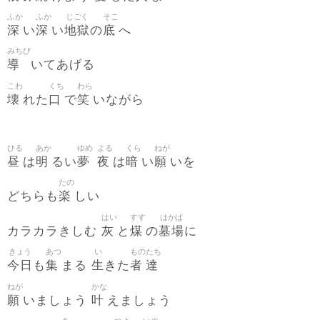
ふか
ふか
じごく
そこ
深
深
地獄
底
い
い
の
へ
みちび
導
いてあげる
こわ
くち
わら
壊
口
笑
れた
で
いながら
ひる
あか
ゆめ
よる
くら
ねが
昼
明
夢
夜
暗
願
は
るい
は
い
いを
たの
楽
どちらも
しい
はい
すす
はかば
灰
煤
墓場
カラカラきしむ
と
の
に
きょう
あつ
い
もの
たち
今日
集
生
者
達
も
まる
きた
ねが
かな
願
叶
いましょう
えましょう