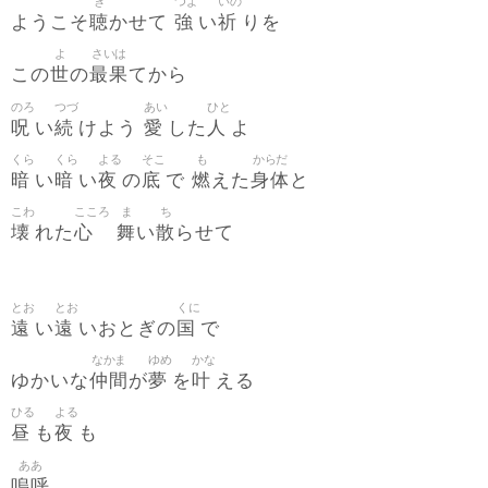
き
つよ
いの
聴
強
祈
ようこそ
かせて
い
りを
よ
さいは
世
最果
この
の
てから
のろ
つづ
あい
ひと
呪
続
愛
人
い
けよう
した
よ
くら
くら
よる
そこ
も
からだ
暗
暗
夜
底
燃
身体
い
い
の
で
えた
と
こわ
こころ
ま
ち
壊
心
舞
散
れた
い
らせて
とお
とお
くに
遠
遠
国
い
いおとぎの
で
なかま
ゆめ
かな
仲間
夢
叶
ゆかいな
が
を
える
ひる
よる
昼
夜
も
も
ああ
嗚呼