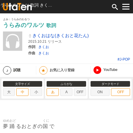
うらみのワルツ 歌詞 きくおはな(きくおと花たん) ふりがな付
よみ：うらみのわるつ
うらみのワルツ
歌詞
きくおはな(きくおと花たん)
2015.10.21 リリース
作詞
きくお
作曲
きくお
#J-POP
YouTube
★
試聴
お気に入り登録
文字サイズ
ふりがな
ダークモード
大
中
小
あ
A
OFF
ON
OFF
ゆめ
おど
くに
夢
踊
国
るおとぎの
で