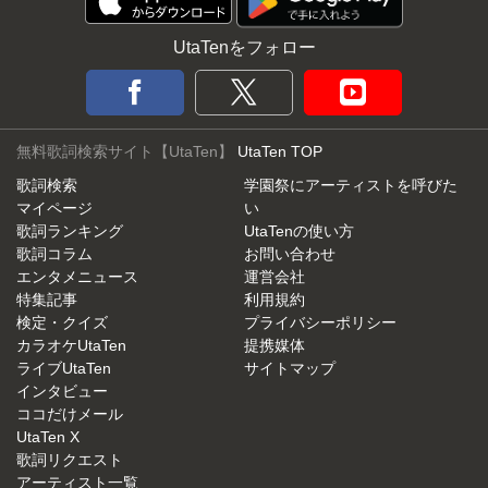
UtaTenをフォロー
無料歌詞検索サイト【UtaTen】
UtaTen TOP
歌詞検索
学園祭にアーティストを呼びた
マイページ
い
歌詞ランキング
UtaTenの使い方
歌詞コラム
お問い合わせ
エンタメニュース
運営会社
特集記事
利用規約
検定・クイズ
プライバシーポリシー
カラオケUtaTen
提携媒体
ライブUtaTen
サイトマップ
インタビュー
ココだけメール
UtaTen X
歌詞リクエスト
アーティスト一覧