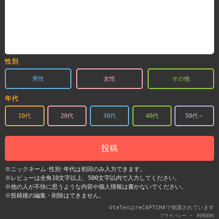
性別
男性
女性
その他
年代
10代
20代
30代
40代
50代～
投稿
※ニックネーム･性別･年代は初回のみ入力できます。
※レビューは全角10文字以上、500文字以内で入力してください。
※他の人が不快に思うような内容や個人情報は書かないでください。
※投稿後の編集・削除はできません。
UtaTenはreCAPTCHAで保護されています
-
プライバシー
利用契約