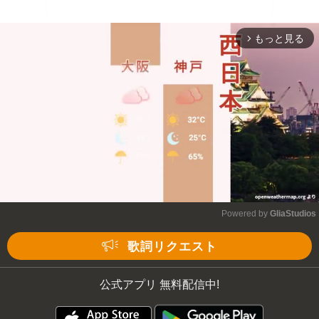
もっと見る
arrow_forward_ios
Powered by 
GliaStudios
Mute
歌詞リクエスト
公式アプリ 無料配信中!