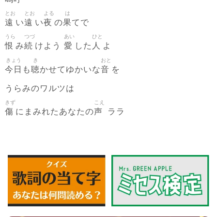
とお
とお
よる
は
遠
遠
夜
果
い
い
の
てで
うら
つづ
あい
ひと
恨
続
愛
人
み
けよう
した
よ
きょう
き
おと
今日
聴
音
も
かせてゆかいな
を
うらみのワルツは
きず
こえ
傷
声
にまみれたあなたの
ララ