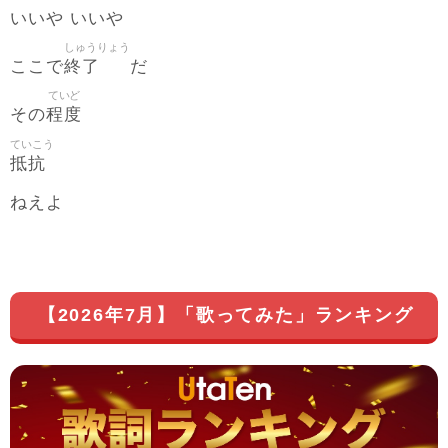
いいや いいや
しゅうりょう
終了
ここで
だ
ていど
程度
その
ていこう
抵抗
ねえよ
【2026年7月】「歌ってみた」ランキング