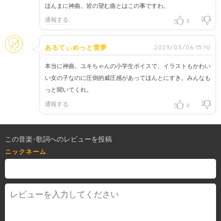
ほんまに神曲。皆の望む曲とはこの事ですわ。
通報する
3
そのほか
2023/03/06 15:10
あるてぃめっと雷夢
本当に神曲。ユキちゃんの小学生ボイスで、イラストもかわい
い女の子なのに圧倒的威圧感があってほんとにすき。みんなも
っと聞いてくれ。
通報する
2
この音楽･歌詞へのレビューを投稿
ニックネーム