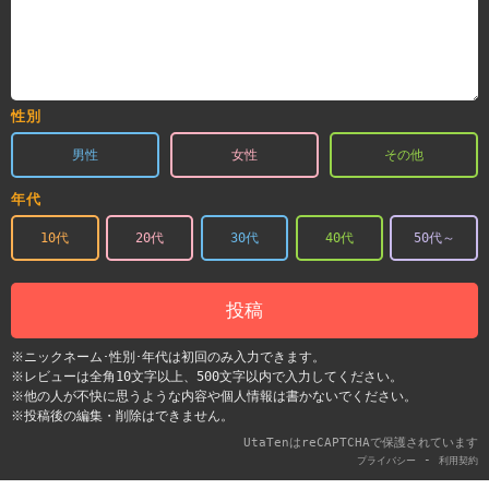
性別
男性
女性
その他
年代
10代
20代
30代
40代
50代～
投稿
※ニックネーム･性別･年代は初回のみ入力できます。
※レビューは全角10文字以上、500文字以内で入力してください。
※他の人が不快に思うような内容や個人情報は書かないでください。
※投稿後の編集・削除はできません。
UtaTenはreCAPTCHAで保護されています
-
プライバシー
利用契約