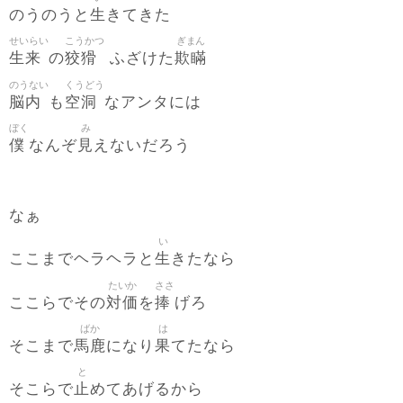
生
のうのうと
きてきた
せいらい
こうかつ
ぎまん
生来
狡猾
欺瞞
の
ふざけた
のうない
くうどう
脳内
空洞
も
なアンタには
ぼく
み
僕
見
なんぞ
えないだろう
なぁ
い
生
ここまでヘラヘラと
きたなら
たいか
ささ
対価
捧
ここらでその
を
げろ
ばか
は
馬鹿
果
そこまで
になり
てたなら
と
止
そこらで
めてあげるから