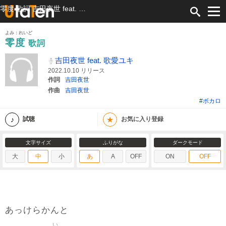
零度 歌詞 吉田夜世 feat. 歌愛ユキ ふりがな付
よみ：れいど
零度
歌詞
吉田夜世 feat. 歌愛ユキ
2022.10.10 リリース
作詞
吉田夜世
作曲
吉田夜世
#ボカロ
★
試聴
お気に入り登録
文字サイズ
ふりがな
ダークモード
大
中
小
あ
A
OFF
ON
OFF
あっけらかんと
い