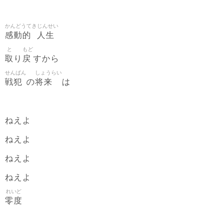
かんどうてき
じんせい
感動的
人生
と
もど
取
戻
り
すから
せんぱん
しょうらい
戦犯
将来
の
は
ねえよ
ねえよ
ねえよ
ねえよ
れいど
零度