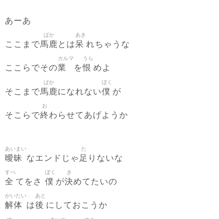
あーあ
ばか
あき
馬鹿
呆
ここまで
とは
れちゃうな
カルマ
うら
業
恨
ここらでその
を
めよ
ばか
ぼく
馬鹿
僕
そこまで
になれない
が
お
終
そこらで
わらせてあげようか
あいまい
た
曖昧
足
なエンドじゃ
りないな
すべ
ぼく
き
全
僕
決
てをさ
が
めてたいの
かいたい
あと
解体
後
は
にしておこうか