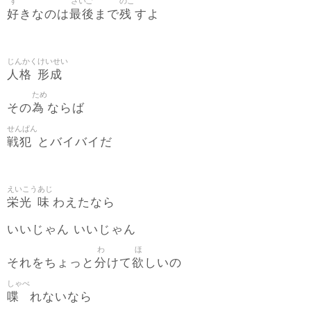
す
さいご
のこ
好
最後
残
きなのは
まで
すよ
じんかく
けいせい
人格
形成
ため
為
その
ならば
せんぱん
戦犯
とバイバイだ
えいこう
あじ
栄光
味
わえたなら
いいじゃん いいじゃん
わ
ほ
分
欲
それをちょっと
けて
しいの
しゃべ
喋
れないなら