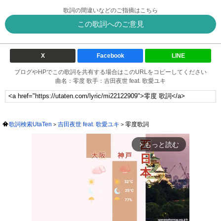
歌詞の間違いなどのご指摘はこちら
この歌詞へのご意見
X
Facebook
LINE
ブログやHPでこの歌詞を共有する場合はこのURLをコピーしてください
曲名：零度 歌手：吉田夜世 feat. 歌愛ユキ
歌詞検索UtaTen
吉田夜世 feat. 歌愛ユキ
零度歌詞
もっと読む
arrow_forward_ios