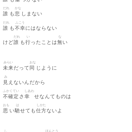
だれ
かな
誰
悲
も
しまない
だれ
ふこう
誰
不幸
も
にはならない
だれ
い
な
誰
行
無
けど
も
ったことは
い
みらい
おな
未来
同
だって
じように
み
見
えないんだから
ふかくてい
しあわ
不確定
幸
さ
せなんてものは
おも
は
しかた
思
馳
仕方
い
せても
ないよ
し
ほんとう