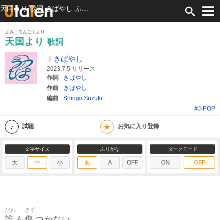
天国より 歌詞 きばやし ふりがな付
よみ：てんごくより
天国より
歌詞
きばやし
2023.7.5 リリース
作詞
きばやし
作曲
きばやし
編曲
Shingo Suzuki
#J-POP
★
試聴
お気に入り登録
文字サイズ
ふりがな
ダークモード
大
中
小
あ
A
OFF
ON
OFF
だれ
きず
誰
傷
も
つかない