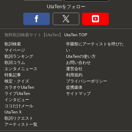
UtaTenをフォロー
無料歌詞検索サイト【UtaTen】
UtaTen TOP
歌詞検索
学園祭にアーティストを呼びた
マイページ
い
歌詞ランキング
UtaTenの使い方
歌詞コラム
お問い合わせ
エンタメニュース
運営会社
特集記事
利用規約
検定・クイズ
プライバシーポリシー
カラオケUtaTen
提携媒体
ライブUtaTen
サイトマップ
インタビュー
ココだけメール
UtaTen X
歌詞リクエスト
アーティスト一覧