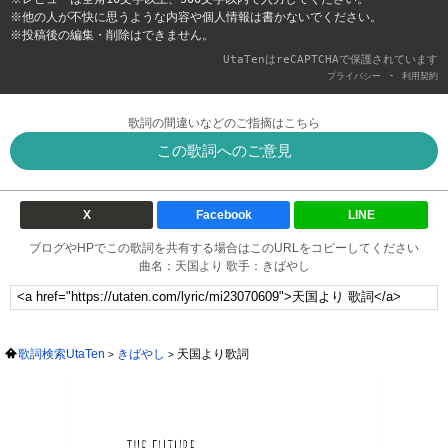
※他の人が不快に思うような内容や個人情報は書かないでください。
※投稿後の編集・削除はできません。
UtaTenはreCAPTCHAで保護されています
-
プライバシー
利用契約
歌詞の間違いなどのご指摘はこちら
この歌詞へのご意見
X
Facebook
LINE
ブログやHPでこの歌詞を共有する場合はこのURLをコピーしてください
曲名：天国より 歌手：きばやし
歌詞検索UtaTen
きばやし
天国より歌詞