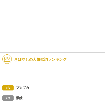
きばやしの人気歌詞ランキング
プカプカ
1位
眼鏡
2位