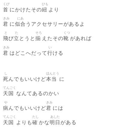
くび
ひも
首
紐
にかけたその
より
きみ
にあ
君
似合
に
うアクセサリーがあるよ
と
た
そろ
くつ
飛
立
揃
靴
び
とうと
えたその
があれば
きみ
い
君
行
はどこへだって
ける
し
ほんとう
死
本当
んでもいいけど
に
てんごく
天国
なんてあるのかい
や
きみ
病
君
んでもいいけど
には
てんごく
たし
あした
天国
確
明日
よりも
かな
がある