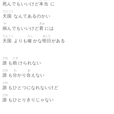
死
本当
んでもいいけど
に
てんごく
天国
なんてあるのかい
や
きみ
病
君
んでもいいけど
には
てんごく
たし
あした
天国
確
明日
よりも
かな
がある
だれ
たす
誰
助
も
けられない
だれ
わ
あ
誰
分
合
も
かり
えない
だれ
誰
もひとつになれないけど
だれ
誰
もひとりきりじゃない