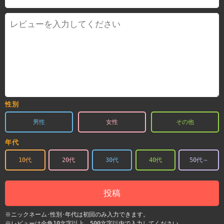
性別
男性
女性
その他
年代
10代
20代
30代
40代
50代～
投稿
※ニックネーム･性別･年代は初回のみ入力できます。
※レビューは全角10文字以上、500文字以内で入力してください。