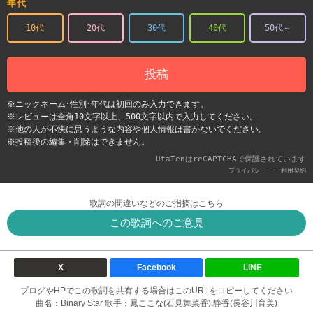
年代
10代
20代
30代
40代
50代～
投稿
※ニックネーム･性別･年代は初回のみ入力できます。
※レビューは全角10文字以上、500文字以内で入力してください。
※他の人が不快に思うような内容や個人情報は書かないでください。
※投稿後の編集・削除はできません。
UtaTenはreCAPTCHAで保護されています
-
プライバシー
利用契約
歌詞の間違いなどのご指摘はこちら
この歌詞へのご意見
X
Facebook
LINE
ブログやHPでこの歌詞を共有する場合はこのURLをコピーしてください
曲名：Binary Star 歌手：鳳ここな(石見舞菜香),静香(長谷川育美)