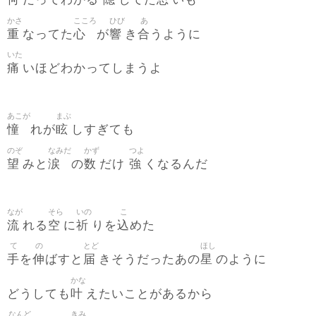
だってわかる
してた
いも
かさ
こころ
ひび
あ
重
心
響
合
なってた
が
き
うように
いた
痛
いほどわかってしまうよ
あこが
まぶ
憧
眩
れが
しすぎても
のぞ
なみだ
かず
つよ
望
涙
数
強
みと
の
だけ
くなるんだ
なが
そら
いの
こ
流
空
祈
込
れる
に
りを
めた
て
の
とど
ほし
手
伸
届
星
を
ばすと
きそうだったあの
のように
かな
叶
どうしても
えたいことがあるから
なんど
きみ