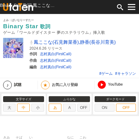
Binary Star 歌詞 鳳ここな(石見舞菜香),静香(長谷川育美) ゲーム「ワールドダイスター 夢のステラリウム」挿入歌 ふりがな付
よみ：ばいなりーすたー
Binary Star
歌詞
ゲーム「ワールドダイスター 夢のステラリウム」挿入歌
鳳ここな(石見舞菜香),静香(長谷川育美)
2024.6.26 リリース
作詞
志村真白(FirstCall)
作曲
志村真白(FirstCall)
編曲
志村真白(FirstCall)
#ゲーム
#キャラソン
YouTube
★
試聴
お気に入り登録
文字サイズ
ふりがな
ダークモード
大
中
小
あ
A
OFF
ON
OFF
きみ
そば
い
なに
こわ