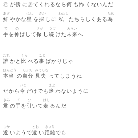
君
傍
居
何
怖
が
に
てくれるなら
も
くないんだ
あざ
ほし
さが
わたし
ため
鮮
星
探
私
為
やかな
を
しに
たちらしくある
て
の
さが
つづ
みらい
手
伸
探
続
未来
を
ばして
し
けた
へ
だれ
くら
こと
誰
比
事
かと
べる
ばかりじゃ
ほんとう
じぶん
みうしな
本当
自分
見失
の
ってしまうね
いま
まよ
今
迷
だから
だけでも
わないように
きみ
て
ひ
はし
君
手
引
走
の
を
いて
るんだ
ちか
とお
きょり
近
遠
距離
いようで
い
でも