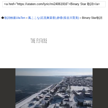
歌詞検索UtaTen
鳳ここな(石見舞菜香),静香(長谷川育美)
Binary Star歌詞