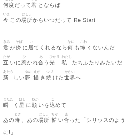
何度
君
だって
とならば
いま
ばしょ
今
場所
この
からいつだって Re Start
きみ
そば
い
なに
こわ
君
傍
居
何
怖
が
に
てくれるなら
も
くないんだ
たが
ひ
あ
ひかり
わたし
互
惹
合
光
私
いに
かれ
う
たちふたりみたいだ
あたら
ゆめ
えが
つづ
せかい
新
夢
描
続
世界
しい
き
けた
へ
またた
ほし
ねが
こ
瞬
星
願
込
く
に
いを
めて
とき
ばしょ
ちか
あ
時
場所
誓
合
あの
、あの
い
った「シリウスのよう
に!」