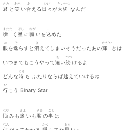
きみ
わら
あ
ひび
たいせつ
君
笑
合
日々
大切
と
い
える
が
なんだ
またた
ほし
ねが
こ
瞬
星
願
込
く
に
いを
めた
め
そ
き
かがや
眼
逸
消
輝
を
らすと
えてしまいそうだったあの
きは
お
つづ
追
続
いつまでもこうやって
い
けるよ
とき
こ
時
越
どんな
も ふたりならば
えていけるね
い
行
こう Binary Star
なや
まよ
きみ
こと
悩
迷
君
事
みも
いも
の
は
なん
かく
おも
何
隠
思