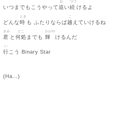
お
つづ
追
続
いつまでもこうやって
い
けるよ
とき
こ
時
越
どんな
も ふたりならば
えていけるね
きみ
どこ
かがや
君
何処
輝
と
までも
けるんだ
い
行
こう Binary Star
(Ha...)