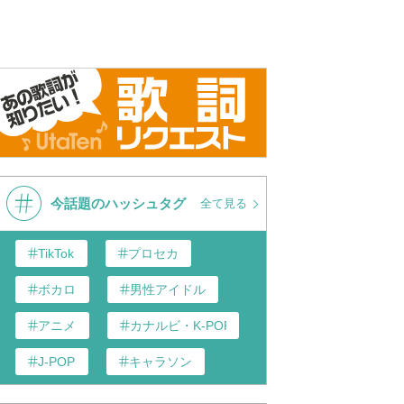
今話題のハッシュタグ
全て見る
TikTok
プロセカ
ボカロ
男性アイドル
アニメ
カナルビ・K-POP和訳
J-POP
キャラソン
あんスタ
歌い手