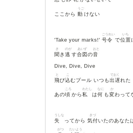
うご
動
ここから
けない
ごうれい
いち
号令
位置
'Take your marks!'
で
き
のが
あいず
おと
聞
逃
合図
音
き
す
の
Dive, Dive, Dive
と
こ
でおく
飛
込
出遅
び
むプール いつも
れた
ころ
わたし
なに
か
頃
私
何
変
あの
から
は
も
わって
うしな
きづ
失
気付
ってから
いたのあなた
がつ
たいよう