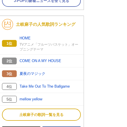
J-POPの新着ニュースを全て見る
土岐麻子の人気歌詞ランキング
HOME
1位
TVアニメ「フルーツバスケット」オー
プニングテーマ
COME ON A MY HOUSE
2位
夏夜のマジック
3位
Take Me Out To The Ballgame
4位
mellow yellow
5位
土岐麻子の歌詞一覧を見る