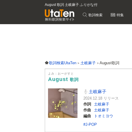
August 歌詞 土岐麻子 ふりがな付
歌詞検索
特集
歌詞検索UtaTen
土岐麻子
August歌詞
よみ：おーがすと
August
歌詞
土岐麻子
2024.12.18 リリース
作詞
土岐麻子
作曲
土岐麻子
編曲
トオミヨウ
#J-POP