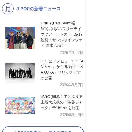
J-POPの新着ニュース
K-POP
演歌・歌謡
バンド
洋楽
UNiFY(Rap Team)通
称“らぷち”のフリーライ
VTuber
ディズニー
ブツアー、ラストは9/17
池袋・サンシャインシテ
ィ 噴水広場！
2026年8月7日
JO1 全米デビューEP『A
NIMAL』から 収録曲「S
AKURA」リリックビデ
オ公開！
2026年8月7日
8/7(金)開幕！すとぷり史
上最大規模の「渋谷ジャ
ック」全16企画を公開
2026年8月6日