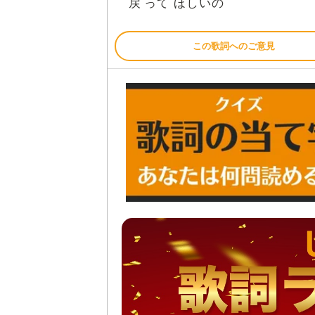
戻
って ほしいの
この歌詞へのご意見