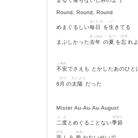
落
まるで
ちないしみのよう
Round, Round, Round
まいにち
い
毎日
生
めまぐるしい
を
きてる
きょねん
なつ
わす
去年
夏
忘
まぶしかった
の
を
れ
ふあん
不安
でさえも とかしたあのひと
がつ
たいよう
月
太陽
8
の
だった
Mister Au-Au-Au-August
に
ど
きせつ
二
度
季節
とめぐることない
かな
かわ
悲
乾
しみ
かないせいで