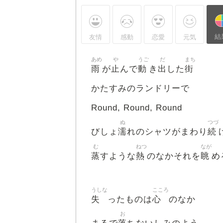
結
友情
感動
恋愛
元気
あめ
や
うご
だ
まち
雨
止
動
出
街
が
んで
き
した
かたすみのランドリーで
Round, Round, Round
ぬ
つづ
濡
続
びしょ
れのシャツがまわり
む
ねつ
なが
蒸
熱
眺
すような
のなかそれを
め
うしな
こころ
失
心
ったものは
のなか
お