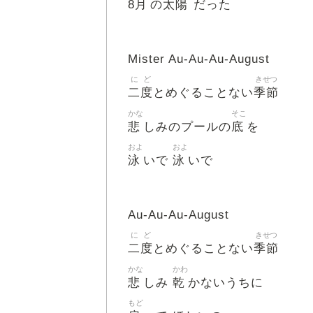
月
太陽
8
の
だった
Mister Au-Au-Au-August
に
ど
きせつ
二
度
季節
とめぐることない
かな
そこ
悲
底
しみのプールの
を
およ
およ
泳
泳
いで
いで
Au-Au-Au-August
に
ど
きせつ
二
度
季節
とめぐることない
かな
かわ
悲
乾
しみ
かないうちに
もど