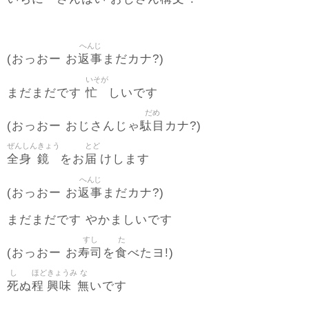
へんじ
返事
(おっおー お
まだカナ?)
いそが
忙
まだまだです
しいです
だめ
駄目
(おっおー おじさんじゃ
カナ?)
ぜんしん
きょう
とど
全身
鏡
届
をお
けします
へんじ
返事
(おっおー お
まだカナ?)
まだまだです やかましいです
すし
た
寿司
食
(おっおー お
を
べたヨ!)
し
ほど
きょうみ
な
死
程
興味
無
ぬ
いです