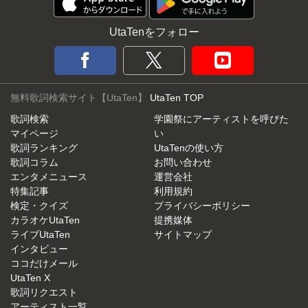
UtaTenをフォロー
無料歌詞検索サイト【UtaTen】
UtaTen TOP
歌詞検索
学園祭にアーティストを呼びた
マイページ
い
歌詞ランキング
UtaTenの使い方
歌詞コラム
お問い合わせ
エンタメニュース
運営会社
特集記事
利用規約
検定・クイズ
プライバシーポリシー
カラオケUtaTen
提携媒体
ライブUtaTen
サイトマップ
インタビュー
ココだけメール
UtaTen X
歌詞リクエスト
アーティスト一覧