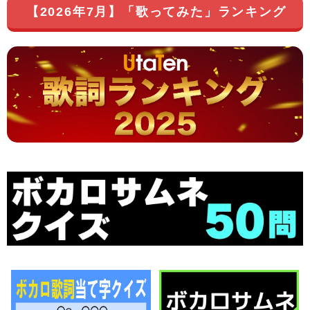
【2026年7月】「歌ってみた」ランキング