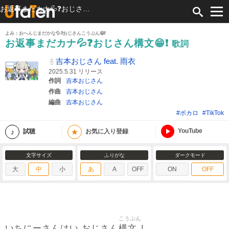
お返事まだカナ💦❓おじさん構文😁❗️ 歌詞 吉本おじさん feat. 雨衣 ふりがな付
よみ：おへんじまだかな💦❓おじさんこうぶん😁❗️
お返事まだカナ💦❓おじさん構文😁❗️
歌詞
吉本おじさん feat. 雨衣
2025.5.31 リリース
作詞
吉本おじさん
作曲
吉本おじさん
編曲
吉本おじさん
#ボカロ
#TikTok
YouTube
★
試聴
お気に入り登録
文字サイズ
ふりがな
ダークモード
大
中
小
あ
A
OFF
ON
OFF
こうぶん
構文
いちにーさんはい おじさん
!