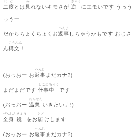
に
ど
み
ぎゃく
二
度
見
逆
とは
れないキモさが
にエモいです うっう
っうー
へんじ
返事
だからちょくちょくお
しちゃうかもです おじさ
こうぶん
構文
ん
!
へんじ
返事
(おっおー お
まだカナ?)
しごと
ちゅう
仕事
中
まだまだです
です
おんせん
温泉
(おっおー
いきたいナ!)
ぜんしん
きょう
とど
全身
鏡
届
をお
けします
へんじ
返事
(おっおー お
まだカナ?)