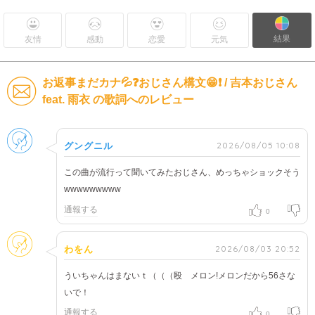
結果
友情
感動
恋愛
元気
お返事まだカナ💦❓おじさん構文😁❗️ / 吉本おじさん
feat. 雨衣 の歌詞へのレビュー
男性
2026/08/05 10:08
グングニル
この曲が流行って聞いてみたおじさん、めっちゃショックそう
wwwwwwwww
通報する
0
そのほか
2026/08/03 20:52
わをん
ういちゃんはまないｔ（（（殴 メロン!メロンだから56さな
いで！
通報する
0