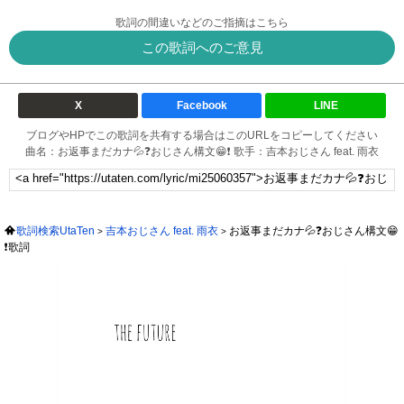
歌詞の間違いなどのご指摘はこちら
この歌詞へのご意見
X
Facebook
LINE
ブログやHPでこの歌詞を共有する場合はこのURLをコピーしてください
曲名：お返事まだカナ💦❓おじさん構文😁❗️ 歌手：吉本おじさん feat. 雨衣
歌詞検索UtaTen
吉本おじさん feat. 雨衣
お返事まだカナ💦❓おじさん構文😁
❗️歌詞