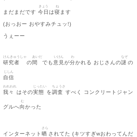
きょう
ね
今日
寝
まだまだです
は
ます
(おっおー おやすみチュッ!)
うぇーー
けんきゅうしゃ
あいだ
いけん
わ
なぞ
研究者
間
意見
分
謎
の
でも
が
かれる おじさんの
の
じしん
自信
われわれ
じったい
ちょうさ
我々
実態
調査
はその
を
すべく コンクリートジャン
む
向
グルへ
かった
さら
晒
インターネット
されてた (キツすぎwおわってんだ