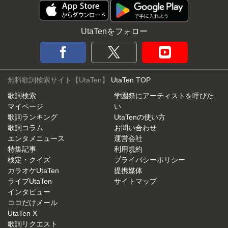
UtaTenをフォロー
無料歌詞検索サイト【UtaTen】
UtaTen TOP
歌詞検索
学園祭にアーティストを呼びた
マイページ
い
歌詞ランキング
UtaTenの使い方
歌詞コラム
お問い合わせ
エンタメニュース
運営会社
特集記事
利用規約
検定・クイズ
プライバシーポリシー
カラオケUtaTen
提携媒体
ライブUtaTen
サイトマップ
インタビュー
ココだけメール
UtaTen X
歌詞リクエスト