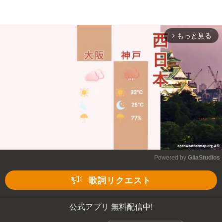
もっと見る
arrow_forward_ios
Powered by 
GliaStudios
Mute
歌詞リクエスト
公式アプリ 無料配信中!