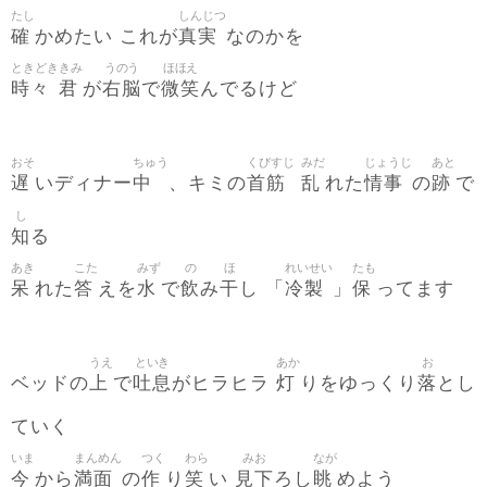
たし
しんじつ
確
真実
かめたい これが
なのかを
ときどき
きみ
うのう
ほほえ
時々
君
右脳
微笑
が
で
んでるけど
おそ
ちゅう
くびすじ
みだ
じょうじ
あと
遅
中
首筋
乱
情事
跡
いディナー
、キミの
れた
の
で
し
知
る
あき
こた
みず
の
ほ
れいせい
たも
呆
答
水
飲
干
冷製
保
れた
えを
で
み
し 「
」
ってます
うえ
といき
あか
お
上
吐息
灯
落
ベッドの
で
がヒラヒラ
りをゆっくり
とし
ていく
いま
まんめん
つく
わら
みお
なが
今
満面
作
笑
見下
眺
から
の
り
い
ろし
めよう