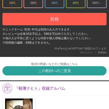
10代
20代
30代
40代
50代～
投稿
※ニックネーム･性別･年代は初回のみ入力できます。
※レビューは全角10文字以上、500文字以内で入力してください。
※他の人が不快に思うような内容や個人情報は書かないでください。
※投稿後の編集・削除はできません。
UtaTenはreCAPTCHAで保護されています
-
プライバシー
利用契約
歌詞の間違いなどのご指摘はこちら
この歌詞へのご意見
「軽薄ナヒト」収録アルバム