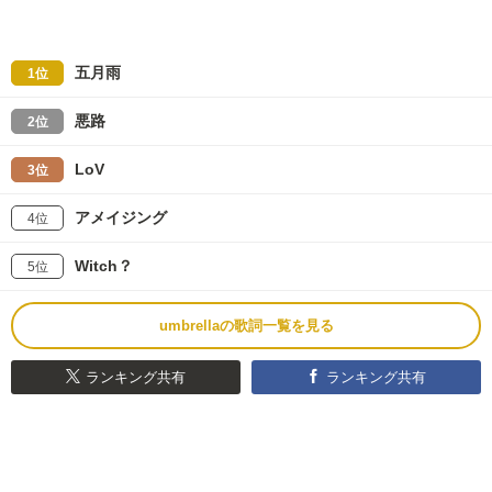
五月雨
1位
悪路
2位
LoV
3位
アメイジング
4位
Witch？
5位
umbrellaの歌詞一覧を見る
ランキング共有
ランキング共有