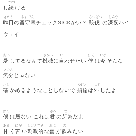
つづ
続
し
ける
きのう
るすでん
さつばつ
しんや
昨日
留守電
殺伐
深夜
の
チェックSICKかい？
の
ハイ
ウェイ
あい
きかい
い
ぼく
いま
愛
機械
言
僕
今
してるなんて
に
わせたい
は
そんな
きぶん
気分
じゃない
たし
ゆびわ
はず
確
指輪
外
かめるようなことしないで
は
したよ
ぼく
い
きみ
せい
僕
居
君
所為
は
ない これは
の
だよ
あま
にが
しげきてき
みつ
の
甘
苦
刺激的
蜜
飲
く
い
な
が
みたい