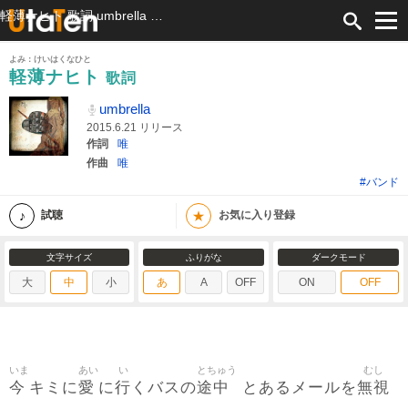
軽薄ナヒト 歌詞 umbrella ふりがな付
よみ：けいはくなひと
軽薄ナヒト
歌詞
umbrella
2015.6.21 リリース
作詞
唯
作曲
唯
#バンド
★
試聴
お気に入り登録
文字サイズ
ふりがな
ダークモード
大
中
小
あ
A
OFF
ON
OFF
いま
あい
い
とちゅう
むし
今
愛
行
途中
無視
キミに
に
くバスの
とあるメールを