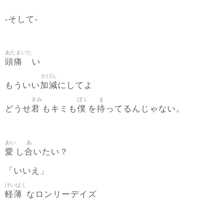
-そして-
あたまいた
頭痛
い
かげん
加減
もういい
にしてよ
きみ
ぼく
ま
君
僕
待
どうせ
もキミも
を
ってるんじゃない。
あい
あ
愛
合
し
いたい？
「いいえ」
けいはく
軽薄
なロンリーデイズ