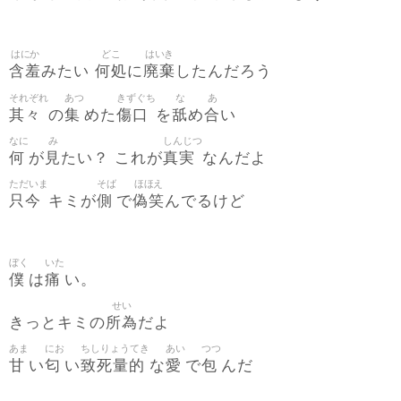
はにか
どこ
はいき
含羞
何処
廃棄
みたい
に
したんだろう
それぞれ
あつ
きずぐち
な
あ
其々
集
傷口
舐
合
の
めた
を
め
い
なに
み
しんじつ
何
見
真実
が
たい？ これが
なんだよ
ただいま
そば
ほほえ
只今
側
偽笑
キミが
で
んでるけど
ぼく
いた
僕
痛
は
い。
せい
所為
きっとキミの
だよ
あま
にお
ちしりょうてき
あい
つつ
甘
匂
致死量的
愛
包
い
い
な
で
んだ