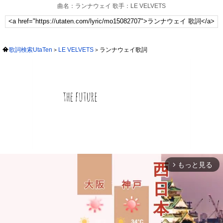
曲名：ランナウェイ 歌手：LE VELVETS
歌詞検索UtaTen
LE VELVETS
ランナウェイ歌詞
もっと見る
arrow_forward_ios