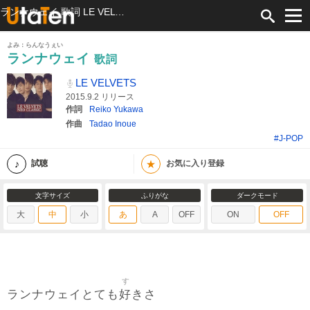
ランナウェイ 歌詞 LE VELVETS ふりがな付
よみ：らんなうぇい
ランナウェイ
歌詞
LE VELVETS
2015.9.2 リリース
作詞
Reiko Yukawa
作曲
Tadao Inoue
#J-POP
★
試聴
お気に入り登録
文字サイズ
ふりがな
ダークモード
大
中
小
あ
A
OFF
ON
OFF
す
好
ランナウェイとても
きさ