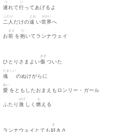
つ
い
連
行
れて
ってあげるよ
ふたり
とお
せかい
二人
遠
世界
だけの
い
へ
まえ
だ
前
抱
お
を
いてランナウェイ
きず
傷
ひとりさまよい
ついた
たましい
魂
のぬけがらに
あい
愛
をともしたおまえもロンリー・ガール
はげ
も
激
燃
ふたり
しく
える
す
好
ランナウェイとても
きさ