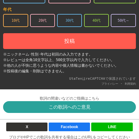
年代
10代
20代
30代
40代
50代～
投稿
※ニックネーム･性別･年代は初回のみ入力できます。
※レビューは全角10文字以上、500文字以内で入力してください。
※他の人が不快に思うような内容や個人情報は書かないでください。
※投稿後の編集・削除はできません。
UtaTenはreCAPTCHAで保護されています
-
プライバシー
利用契約
歌詞の間違いなどのご指摘はこちら
この歌詞へのご意見
X
Facebook
LINE
ブログやHPでこの歌詞を共有する場合はこのURLをコピーしてください