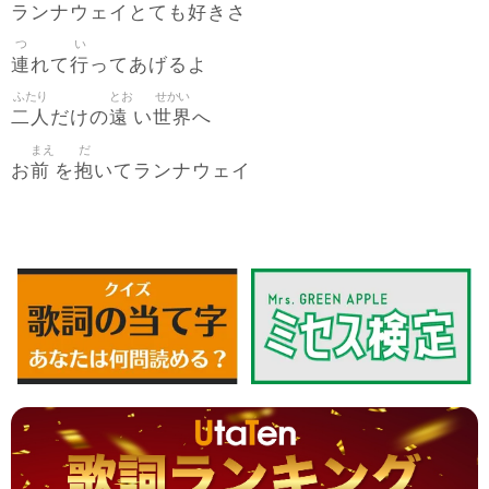
好
ランナウェイとても
きさ
つ
い
連
行
れて
ってあげるよ
ふたり
とお
せかい
二人
遠
世界
だけの
い
へ
まえ
だ
前
抱
お
を
いてランナウェイ