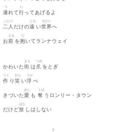
つ
い
連
行
れて
ってあげるよ
ふたり
とお
せかい
二人
遠
世界
だけの
い
へ
まえ
だ
前
抱
お
を
いてランナウェイ
まち
つめ
街
爪
かわいた
は
をとぎ
つく
わら
うか
作
笑
浮
り
い
べ
あい
うば
愛
奪
きづいた
も
うロンリー・タウン
はな
放
だけど
しはしない
す