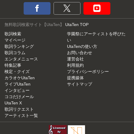
無料歌詞検索サイト【UtaTen】
UtaTen TOP
歌詞検索
学園祭にアーティストを呼びた
マイページ
い
歌詞ランキング
UtaTenの使い方
歌詞コラム
お問い合わせ
エンタメニュース
運営会社
特集記事
利用規約
検定・クイズ
プライバシーポリシー
カラオケUtaTen
提携媒体
ライブUtaTen
サイトマップ
インタビュー
ココだけメール
UtaTen X
歌詞リクエスト
アーティスト一覧