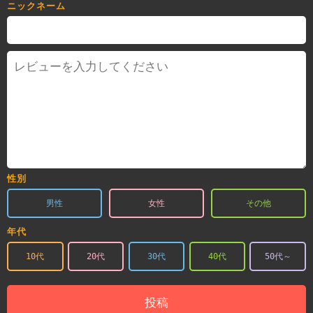
ニックネーム
性別
男性
女性
その他
年代
10代
20代
30代
40代
50代～
投稿