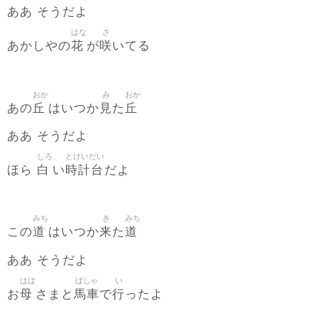
ああ そうだよ
はな
さ
花
咲
あかしやの
が
いてる
おか
み
おか
丘
見
丘
あの
はいつか
た
ああ そうだよ
しろ
とけいだい
白
時計台
ほら
い
だよ
みち
き
みち
道
来
道
この
はいつか
た
ああ そうだよ
はは
ばしゃ
い
母
馬車
行
お
さまと
で
ったよ