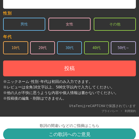
性別
男性
女性
その他
年代
10代
20代
30代
40代
50代～
投稿
※ニックネーム･性別･年代は初回のみ入力できます。
※レビューは全角10文字以上、500文字以内で入力してください。
※他の人が不快に思うような内容や個人情報は書かないでください。
※投稿後の編集・削除はできません。
UtaTenはreCAPTCHAで保護されています
-
プライバシー
利用契約
歌詞の間違いなどのご指摘はこちら
この歌詞へのご意見