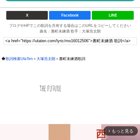
X
Facebook
LINE
ブログやHPでこの歌詞を共有する場合はこのURLをコピーしてください
曲名：裏町未練酒 歌手：大塚浩太朗
歌詞検索UtaTen
大塚浩太朗
裏町未練酒歌詞
もっと見る
arrow_forward_ios