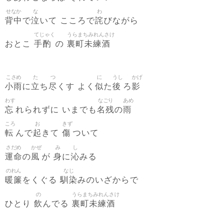
せなか
な
わ
背中
泣
詫
で
いて こころで
びながら
てじゃく
うらまちみれんさけ
手酌
裏町未練酒
おとこ
の
こさめ
た
つ
に
うし
かげ
小雨
立
尽
似
後
影
に
ち
くす よく
た
ろ
わす
なごり
あめ
忘
名残
雨
れられずに いまでも
の
ころ
お
きず
転
起
傷
んで
きて
ついて
さだめ
かぜ
み
し
運命
風
身
沁
の
が
に
みる
のれん
なじ
暖簾
馴染
をくぐる
みのいざからで
の
うらまちみれんさけ
飲
裏町未練酒
ひとり
んでる