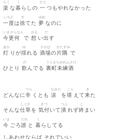
らく
く
ひと
楽
暮
一
な
らしの
つもやれなかった
いちど
す
ゆめ
一度
捨
夢
は
てた
なのに
いまさらなん
おも
だ
今更何
想
出
で
い
す
あか
ゆ
さかば
かたすみ
灯
揺
酒場
片隅
りが
れる
の
で
の
うらまちみれんさけ
飲
裏町未練酒
ひとり
んでる
つら
なみだ
こら
き
辛
涙
堪
来
どんなに
くとも
を
えて
た
しぐさ
きづ
つぶ
じ
仕草
気付
潰
終
そんな
を
いて
れず
まい
いま
だれ
く
今
誰
暮
ごろ
と
らしてる
しあわせならば それでいい