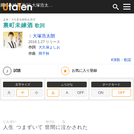
裏町未練酒 歌詞 大塚浩太朗 ふりがな付
よみ：うらまちみれんさけ
裏町未練酒
歌詞
大塚浩太朗
2016.1.27 リリース
作詞
大久保よしお
作曲
岡千秋
#演歌・歌謡
★
試聴
お気に入り登録
文字サイズ
ふりがな
ダークモード
大
中
小
あ
A
OFF
ON
OFF
じんせい
せけん
な
人生
世間
泣
つまずいて
に
かされた