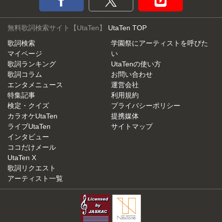
無料歌詞検索サイト【UtaTen】
UtaTen TOP
歌詞検索
学園祭にアーティストを呼びた
マイページ
い
歌詞ランキング
UtaTenの使い方
歌詞コラム
お問い合わせ
エンタメニュース
運営会社
特集記事
利用規約
検定・クイズ
プライバシーポリシー
カラオケUtaTen
提携媒体
ライブUtaTen
サイトマップ
インタビュー
ココだけメール
UtaTen X
歌詞リクエスト
アーティスト一覧