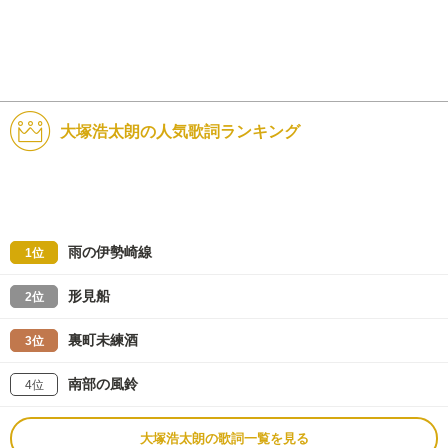
大塚浩太朗の人気歌詞ランキング
雨の伊勢崎線
1位
形見船
2位
裏町未練酒
3位
南部の風鈴
4位
大塚浩太朗の歌詞一覧を見る