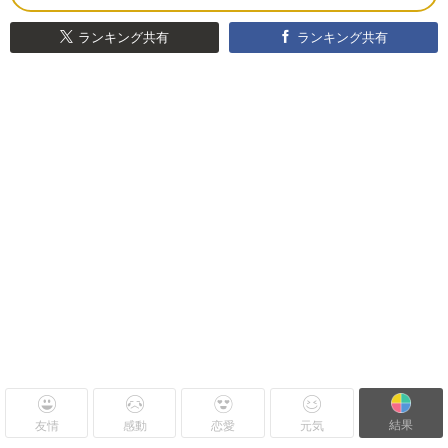
ランキング共有
ランキング共有
結果
友情
感動
恋愛
元気