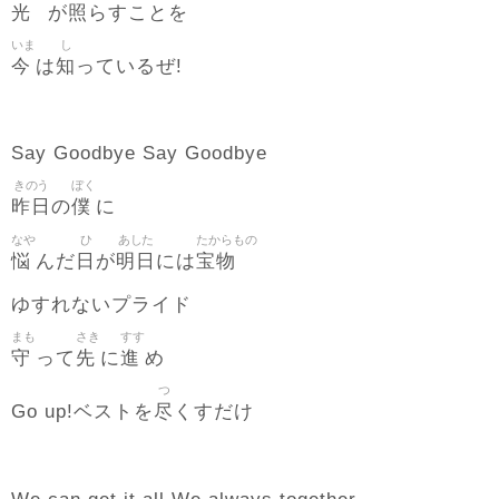
光
照
が
らすことを
いま
し
今
知
は
っているぜ!
Say Goodbye Say Goodbye
きのう
ぼく
昨日
僕
の
に
なや
ひ
あした
たからもの
悩
日
明日
宝物
んだ
が
には
ゆすれないプライド
まも
さき
すす
守
先
進
って
に
め
つ
尽
Go up!ベストを
くすだけ