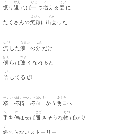
ふ
かえ
ひと
ふ
たび
振
返
一
増
度
り
れば
つ
える
に
えがお
であ
笑顔
出会
たくさんの
に
った
なが
なみだ
ぶん
流
涙
分
した
の
だけ
ぼく
つよ
僕
強
らは
くなれると
しん
信
じてるぜ!
せいいっぱいせいいっぱいむ
あした
精一杯精一杯向
明日
かう
へ
て
の
とど
もの
手
伸
届
物
を
ばせば
きそうな
ばかり
お
終
わらないストーリー