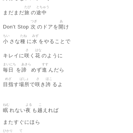
たび
とちゅう
旅
途中
まだまだ
の
つぎ
あ
次
開
Don't Stop
のドアを
け
ちい
たね
みず
小
種
水
さな
に
をやることで
さ
はな
咲
花
キレイに
く
のように
まいにち
あきら
すす
毎日
諦
進
を
めず
んだら
めざ
ばしょ
さ
ほこ
目指
場所
咲
誇
す
で
き
るよ
ねむ
よる
こ
眠
夜
越
れない
も
えれば
またすぐにほら
ひかり
て