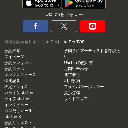
UtaTenをフォロー
無料歌詞検索サイト【UtaTen】
UtaTen TOP
歌詞検索
学園祭にアーティストを呼びた
マイページ
い
歌詞ランキング
UtaTenの使い方
歌詞コラム
お問い合わせ
エンタメニュース
運営会社
特集記事
利用規約
検定・クイズ
プライバシーポリシー
カラオケUtaTen
提携媒体
ライブUtaTen
サイトマップ
インタビュー
ココだけメール
UtaTen X
歌詞リクエスト