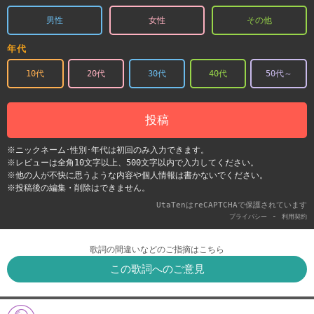
男性
女性
その他
年代
10代
20代
30代
40代
50代～
投稿
※ニックネーム･性別･年代は初回のみ入力できます。
※レビューは全角10文字以上、500文字以内で入力してください。
※他の人が不快に思うような内容や個人情報は書かないでください。
※投稿後の編集・削除はできません。
UtaTenはreCAPTCHAで保護されています
-
プライバシー
利用契約
歌詞の間違いなどのご指摘はこちら
この歌詞へのご意見