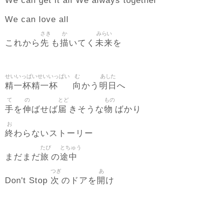
We can get it all We always together
We can love all
さき
か
みらい
先
描
未来
これから
も
いてく
を
せいいっぱいせいいっぱい
む
あした
精一杯精一杯
向
明日
かう
へ
て
の
とど
もの
手
伸
届
物
を
ばせば
きそうな
ばかり
お
終
わらないストーリー
たび
とちゅう
旅
途中
まだまだ
の
つぎ
あ
次
開
Don't Stop
のドアを
け