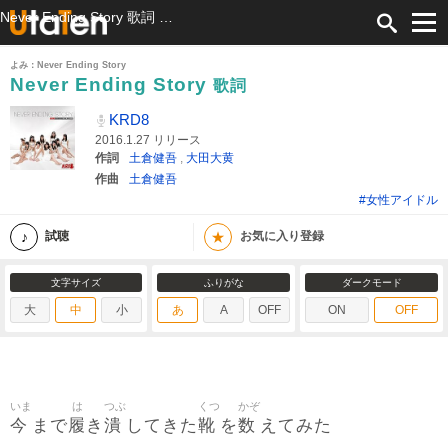
Never Ending Story 歌詞 KRD8 ふりがな付
よみ：Never Ending Story
Never Ending Story
歌詞
KRD8
2016.1.27 リリース
作詞
土倉健吾
,
大田大黄
作曲
土倉健吾
#女性アイドル
★
試聴
お気に入り登録
文字サイズ
ふりがな
ダークモード
大
中
小
あ
A
OFF
ON
OFF
いま
は
つぶ
くつ
かぞ
今
履
潰
靴
数
まで
き
してきた
を
えてみた