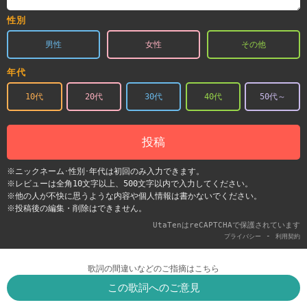
性別
男性
女性
その他
年代
10代
20代
30代
40代
50代～
投稿
※ニックネーム･性別･年代は初回のみ入力できます。
※レビューは全角10文字以上、500文字以内で入力してください。
※他の人が不快に思うような内容や個人情報は書かないでください。
※投稿後の編集・削除はできません。
UtaTenはreCAPTCHAで保護されています
-
プライバシー
利用契約
歌詞の間違いなどのご指摘はこちら
この歌詞へのご意見