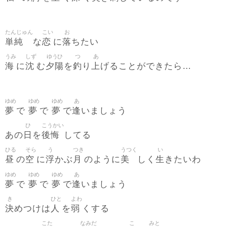
たんじゅん
こい
お
単純
恋
落
な
に
ちたい
うみ
しず
ゆうひ
つ
あ
海
沈
夕陽
釣
上
に
む
を
り
げることができたら…
ゆめ
ゆめ
ゆめ
あ
夢
夢
夢
逢
で
で
で
いましょう
ひ
こうかい
日
後悔
あの
を
してる
ひる
そら
う
つき
うつく
い
昼
空
浮
月
美
生
の
に
かぶ
のように
しく
きたいわ
ゆめ
ゆめ
ゆめ
あ
夢
夢
夢
逢
で
で
で
いましょう
き
ひと
よわ
決
人
弱
めつけは
を
くする
こた
なみだ
こ
みと