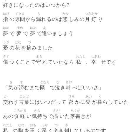
好
きになったのはいつから?
ゆび
すきま
も
かな
つき
あか
指
隙間
漏
悲
月
灯
の
から
れるのは
しみの
り
ゆめ
ゆめ
ゆめ
あ
夢
夢
夢
逢
で
で
で
いましょう
うき
はな
つ
憂
花
摘
の
を
みました
きず
まも
わたし
しあわ
傷
守
私
幸
つくことで
れていたなら
、
せです
き
す
となり
な
さけ
気
済
隣
泣
叫
「
が
むまで
で
き
べばいいさ」
か
ことば
ひそ
あい
く
交
言葉
密
愛
暮
わす
にはいつだって
かに
が
らしていた
ころ
かる
きも
えが
らくが
頃
軽
気持
描
落書
あの
い
ちで
いた
きが
わたし
むね
おも
ふか
つ
さ
私
胸
重
深
突
刺
の
を
く
く
き
しているのです