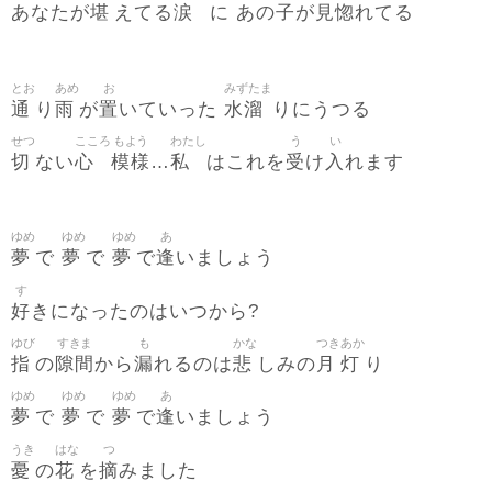
堪
涙
子
見惚
あなたが
えてる
に あの
が
れてる
とお
あめ
お
みずたま
通
雨
置
水溜
り
が
いていった
りにうつる
せつ
こころ
もよう
わたし
う
い
切
心
模様
私
受
入
ない
…
はこれを
け
れます
ゆめ
ゆめ
ゆめ
あ
夢
夢
夢
逢
で
で
で
いましょう
す
好
きになったのはいつから?
ゆび
すきま
も
かな
つき
あか
指
隙間
漏
悲
月
灯
の
から
れるのは
しみの
り
ゆめ
ゆめ
ゆめ
あ
夢
夢
夢
逢
で
で
で
いましょう
うき
はな
つ
憂
花
摘
の
を
みました