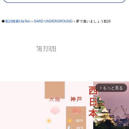
歌詞検索UtaTen
SARD UNDERGROUND
夢で逢いましょう歌詞
もっと見る
arrow_forward_ios