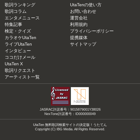
歌詞ランキング
UtaTenの使い方
歌詞コラム
お問い合わせ
エンタメニュース
運営会社
特集記事
利用規約
検定・クイズ
プライバシーポリシー
カラオケUtaTen
提携媒体
ライブUtaTen
サイトマップ
インタビュー
ココだけメール
UtaTen X
歌詞リクエスト
アーティスト一覧
JASRAC許諾番号：9015879001Y38026
NexTone許諾番号：ID000000049
UtaTen 無料歌詞検索サイトの決定版！うたてん
Copyright (C) IBG Media. All Rights Reserved.