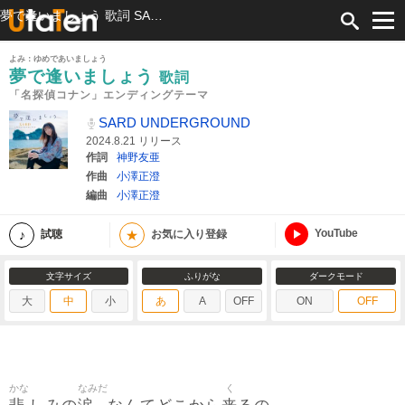
夢で逢いましょう 歌詞 SARD UNDERGROUND 「名探偵コナン」エンディングテーマ ふりがな付
よみ：ゆめであいましょう
夢で逢いましょう
歌詞
「名探偵コナン」エンディングテーマ
SARD UNDERGROUND
2024.8.21 リリース
作詞
神野友亜
作曲
小澤正澄
編曲
小澤正澄
YouTube
★
試聴
お気に入り登録
文字サイズ
ふりがな
ダークモード
大
中
小
あ
A
OFF
ON
OFF
かな
なみだ
く