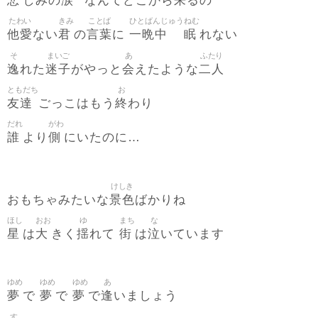
悲
涙
来
しみの
なんてどこから
るの
たわい
きみ
ことば
ひとばんじゅう
ねむ
他愛
君
言葉
一晩中
眠
ない
の
に
れない
そ
まいご
あ
ふたり
逸
迷子
会
二人
れた
がやっと
えたような
ともだち
お
友達
終
ごっこはもう
わり
だれ
がわ
誰
側
より
にいたのに…
けしき
景色
おもちゃみたいな
ばかりね
ほし
おお
ゆ
まち
な
星
大
揺
街
泣
は
きく
れて
は
いています
ゆめ
ゆめ
ゆめ
あ
夢
夢
夢
逢
で
で
で
いましょう
す