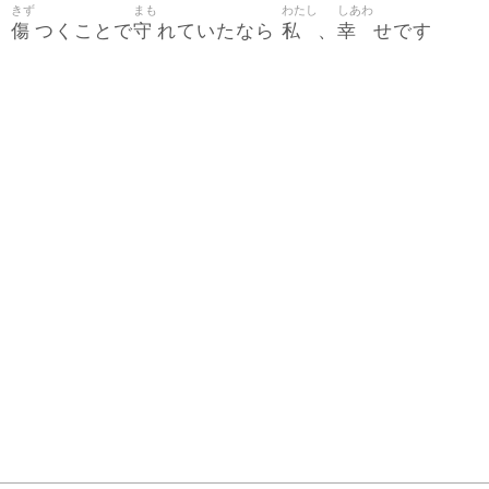
きず
まも
わたし
しあわ
傷
守
私
幸
つくことで
れていたなら
、
せです