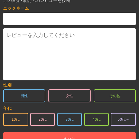
この音楽･歌詞へのレビューを投稿
ニックネーム
性別
男性
女性
その他
年代
10代
20代
30代
40代
50代～