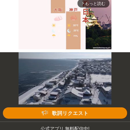
もっと読む
arrow_forward_ios
Mute
次の動画まで 3
キャンセル
歌詞リクエスト
公式アプリ 無料配信中!