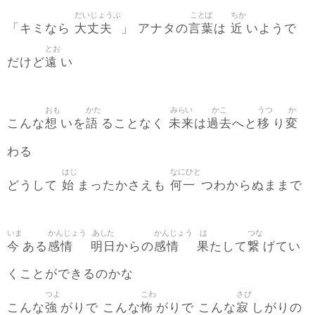
だいじょうぶ
ことば
ちか
大丈夫
言葉
近
「キミなら
」 アナタの
は
いようで
とお
遠
だけど
い
おも
かた
みらい
かこ
うつ
か
想
語
未来
過去
移
変
こんな
いを
ることなく
は
へと
り
わる
はじ
なにひと
始
何一
どうして
まったかさえも
つわからぬままで
いま
かんじょう
あした
かんじょう
は
つな
今
感情
明日
感情
果
繋
ある
からの
たして
げてい
くことができるのかな
つよ
こわ
さび
強
怖
寂
こんな
がりで こんな
がりで こんな
しがりの