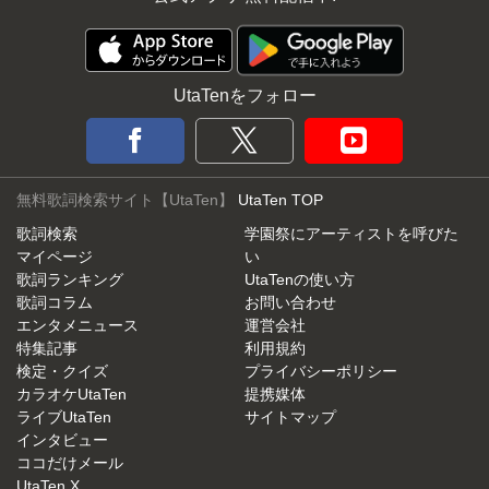
UtaTenをフォロー
無料歌詞検索サイト【UtaTen】
UtaTen TOP
歌詞検索
学園祭にアーティストを呼びた
マイページ
い
歌詞ランキング
UtaTenの使い方
歌詞コラム
お問い合わせ
エンタメニュース
運営会社
特集記事
利用規約
検定・クイズ
プライバシーポリシー
カラオケUtaTen
提携媒体
ライブUtaTen
サイトマップ
インタビュー
ココだけメール
UtaTen X