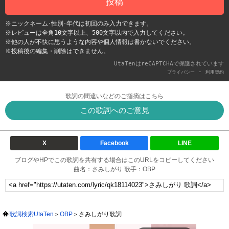
投稿
※ニックネーム･性別･年代は初回のみ入力できます。
※レビューは全角10文字以上、500文字以内で入力してください。
※他の人が不快に思うような内容や個人情報は書かないでください。
※投稿後の編集・削除はできません。
UtaTenはreCAPTCHAで保護されています
-
プライバシー
利用契約
歌詞の間違いなどのご指摘はこちら
この歌詞へのご意見
X
Facebook
LINE
ブログやHPでこの歌詞を共有する場合はこのURLをコピーしてください
曲名：さみしがり 歌手：OBP
歌詞検索UtaTen
OBP
さみしがり歌詞