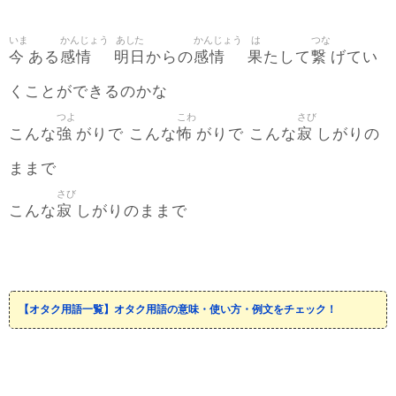
いま
かんじょう
あした
かんじょう
は
つな
今
感情
明日
感情
果
繋
ある
からの
たして
げてい
くことができるのかな
つよ
こわ
さび
強
怖
寂
こんな
がりで こんな
がりで こんな
しがりの
ままで
さび
寂
こんな
しがりのままで
【オタク用語一覧】オタク用語の意味・使い方・例文をチェック！