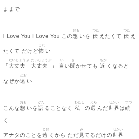
ままで
おも
つた
つた
想
伝
伝
I Love You I Love You この
いを
えたくて
え
こわ
怖
たくて だけど
い
だいじょうぶ
だいじょうぶ
い
き
ちか
大丈夫
大丈夫
言
聞
近
「
」
い
かせても
くなると
とお
遠
なぜか
い
おも
かた
わたし
えら
せかい
つづ
想
語
私
選
世界
続
こんな
いを
ることなく
の
んだ
は
く
とお
み
せかい
遠
見
世界
アナタのことを
くから ただ
てるだけの