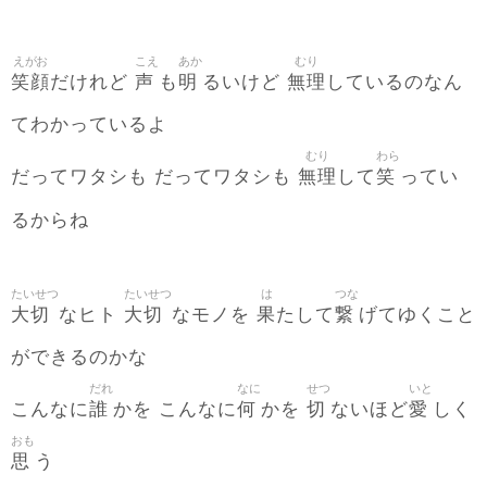
えがお
こえ
あか
むり
笑顔
声
明
無理
だけれど
も
るいけど
しているのなん
てわかっているよ
むり
わら
無理
笑
だってワタシも だってワタシも
して
ってい
るからね
たいせつ
たいせつ
は
つな
大切
大切
果
繋
なヒト
なモノを
たして
げてゆくこと
ができるのかな
だれ
なに
せつ
いと
誰
何
切
愛
こんなに
かを こんなに
かを
ないほど
しく
おも
思
う