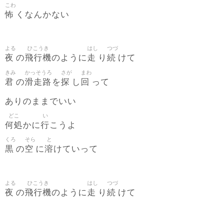
こわ
怖
くなんかない
よる
ひこうき
はし
つづ
夜
飛行機
走
続
の
のように
り
けて
きみ
かっそうろ
さが
まわ
君
滑走路
探
回
の
を
し
って
ありのままでいい
どこ
い
何処
行
かに
こうよ
くろ
そら
と
黒
空
溶
の
に
けていって
よる
ひこうき
はし
つづ
夜
飛行機
走
続
の
のように
り
けて