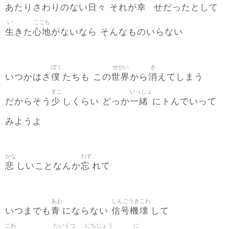
日々
幸
あたりさわりのない
それが
せだったとして
い
ここち
生
心地
きた
がないなら そんなものいらない
ぼく
せかい
き
僕
世界
消
いつかはさ
たちも この
から
えてしまう
すこ
いっしょ
少
一緒
だからそう
しくらい どっか
にトんでいって
みようよ
かな
わす
悲
忘
しいことなんか
れて
あお
しんごうき
こわ
青
信号機
壊
いつまでも
にならない
して
こわ
たいくつ
にちじょう
に