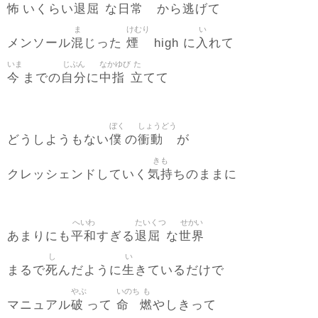
怖
退屈
日常
逃
いくらい
な
から
げて
ま
けむり
い
混
煙
入
メンソール
じった
high に
れて
いま
じぶん
なかゆび
た
今
自分
中指
立
までの
に
てて
ぼく
しょうどう
僕
衝動
どうしようもない
の
が
きも
気持
クレッシェンドしていく
ちのままに
へいわ
たいくつ
せかい
平和
退屈
世界
あまりにも
すぎる
な
し
い
死
生
まるで
んだように
きているだけで
やぶ
いのち
も
破
命
燃
マニュアル
って
やしきって