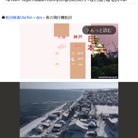
歌詞検索UtaTen
dps
夜の飛行機歌詞
もっと読む
arrow_forward_ios
Mute
次の動画まで 3
キャンセル