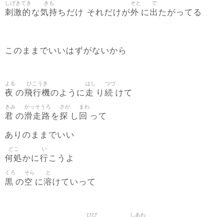
しげきてき
きも
そと
で
刺激的
気持
外
出
な
ちだけ それだけが
に
たがってる
このままでいいはずがないから
よる
ひこうき
はし
つづ
夜
飛行機
走
続
の
のように
り
けて
きみ
かっそうろ
さが
まわ
君
滑走路
探
回
の
を
し
って
ありのままでいい
どこ
い
何処
行
かに
こうよ
くろ
そら
と
黒
空
溶
の
に
けていって
ひび
しあわ