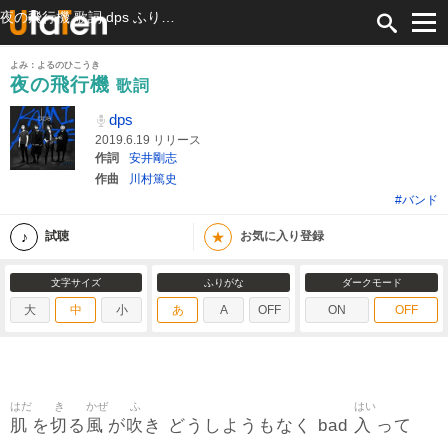
夜の飛行機 歌詞 dps ふりがな付
よみ：よるのひこうき
夜の飛行機
歌詞
dps
2019.6.19 リリース
作詞
安井剛志
作曲
川村篤史
#バンド
★
試聴
お気に入り登録
文字サイズ
ふりがな
ダークモード
大
中
小
あ
A
OFF
ON
OFF
はだ
き
かぜ
ふ
はい
肌
切
風
吹
入
を
る
が
き どうしようもなく bad
って