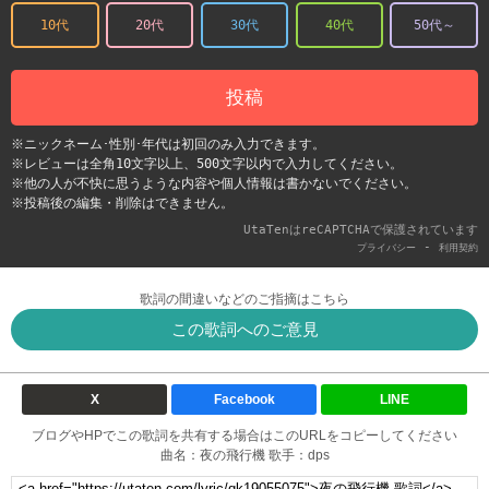
10代
20代
30代
40代
50代～
投稿
※ニックネーム･性別･年代は初回のみ入力できます。
※レビューは全角10文字以上、500文字以内で入力してください。
※他の人が不快に思うような内容や個人情報は書かないでください。
※投稿後の編集・削除はできません。
UtaTenはreCAPTCHAで保護されています
-
プライバシー
利用契約
歌詞の間違いなどのご指摘はこちら
この歌詞へのご意見
X
Facebook
LINE
ブログやHPでこの歌詞を共有する場合はこのURLをコピーしてください
曲名：夜の飛行機 歌手：dps