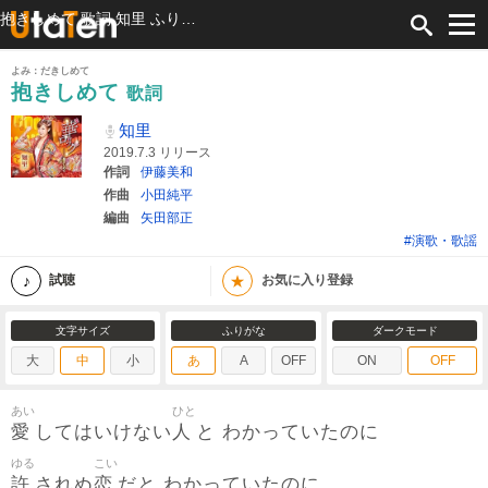
抱きしめて 歌詞 知里 ふりがな付
よみ：だきしめて
抱きしめて
歌詞
知里
2019.7.3 リリース
作詞
伊藤美和
作曲
小田純平
編曲
矢田部正
#演歌・歌謡
★
試聴
お気に入り登録
文字サイズ
ふりがな
ダークモード
大
中
小
あ
A
OFF
ON
OFF
あい
ひと
愛
人
してはいけない
と わかっていたのに
ゆる
こい
許
恋
されぬ
だと わかっていたのに