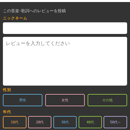
この音楽･歌詞へのレビューを投稿
ニックネーム
性別
男性
女性
その他
年代
10代
20代
30代
40代
50代～