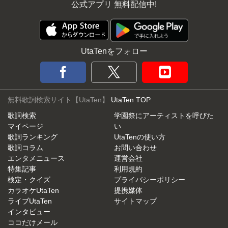
公式アプリ 無料配信中!
UtaTenをフォロー
無料歌詞検索サイト【UtaTen】
UtaTen TOP
歌詞検索
学園祭にアーティストを呼びた
マイページ
い
歌詞ランキング
UtaTenの使い方
歌詞コラム
お問い合わせ
エンタメニュース
運営会社
特集記事
利用規約
検定・クイズ
プライバシーポリシー
カラオケUtaTen
提携媒体
ライブUtaTen
サイトマップ
インタビュー
ココだけメール