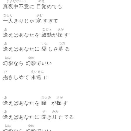
まよなかふい
めざ
真夜中不意
目覚
に
めても
ひとり
さむ
一人
寒
きりじゃ
すぎて
あ
こどう
さが
逢
鼓動
探
えばあなたを
が
す
あ
いと
つの
逢
愛
募
えばあなたに
しさ
る
ゆめ
ゆめ
幻影
幻影
なら
でいい
だ
えいえん
抱
永遠
きしめて
に
あ
ひとみ
さが
逢
瞳
探
えばあなたを
が
す
あ
き
みみ
逢
聞
耳
えばあなたに
き
たてる
ゆめ
ゆめ