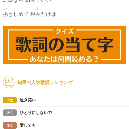
幻影
幻影
なら
でいい
だ
いま
抱
現在
きしめて
だけは
知里の人気歌詞ランキング
泣き笑い
1位
ひとりにしないで
2位
愛しても
3位