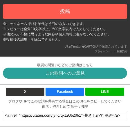
投稿
※ニックネーム･性別･年代は初回のみ入力できます。
※レビューは全角10文字以上、500文字以内で入力してください。
※他の人が不快に思うような内容や個人情報は書かないでください。
※投稿後の編集・削除はできません。
UtaTenはreCAPTCHAで保護されています
-
プライバシー
利用契約
歌詞の間違いなどのご指摘はこちら
この歌詞へのご意見
X
Facebook
LINE
ブログやHPでこの歌詞を共有する場合はこのURLをコピーしてください
曲名：抱きしめて 歌手：知里