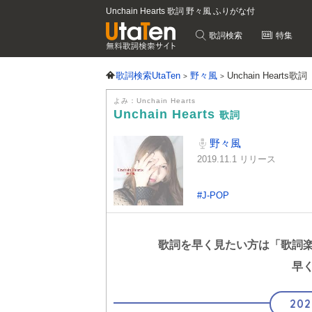
Unchain Hearts 歌詞 野々風 ふりがな付
歌詞検索
特集
歌詞検索UtaTen
野々風
Unchain Hearts歌詞
よみ：Unchain Hearts
Unchain Hearts
歌詞
野々風
2019.11.1 リリース
#J-POP
歌詞を早く見たい方は
「歌詞
早
202