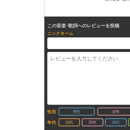
この音楽･歌詞へのレビューを投稿
ニックネーム
男性
女性
性別
10代
20代
30代
年代