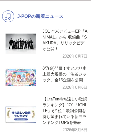
あんスタ
歌い手
J-POPの新着ニュース
K-POP
バンド
演歌・歌謡
洋楽
JO1 全米デビューEP『A
NIMAL』から 収録曲「S
VTuber
ディズニー
AKURA」リリックビデ
オ公開！
2026年8月7日
8/7(金)開幕！すとぷり史
上最大規模の「渋谷ジャ
ック」全16企画を公開
2026年8月6日
【UtaTen待ち遠しい歌詞
ランキング】JO1「IGNI
TE」が1位！歌詞公開を
待ち望まれている新曲ラ
ンキングTOP5を発表
2026年8月6日