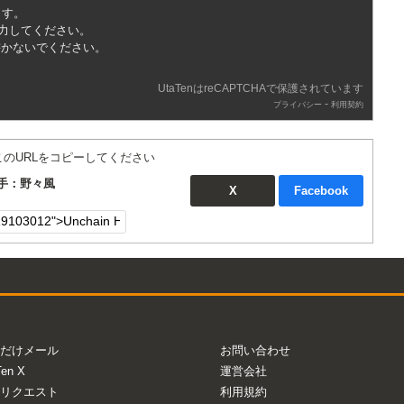
ます。
入力してください。
書かないでください。
UtaTenはreCAPTCHAで保護されています
-
プライバシー
利用契約
このURLをコピーしてください
 歌手：野々風
X
Facebook
だけメール
お問い合わせ
Ten X
運営会社
リクエスト
利用規約