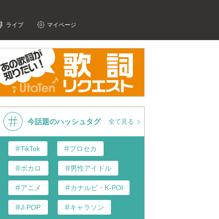
ライブ
マイページ
今話題のハッシュタグ
全て見る
TikTok
プロセカ
ボカロ
男性アイドル
アニメ
カナルビ・K-POP和訳
J-POP
キャラソン