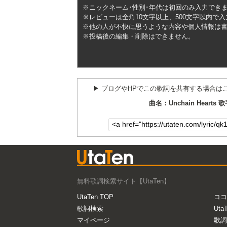
※ニックネーム･性別･年代は初回のみ入力でき
※レビューは全角10文字以上、500文字以内で
※他の人が不快に思うような内容や個人情報は
※投稿後の編集・削除はできません。
▶︎ ブログやHPでこの歌詞を共有する場合は
曲名：Unchain Hearts
無料歌詞検索サイト【UtaTen】
UtaTen TOP
ココ
歌詞検索
Uta
マイページ
歌詞