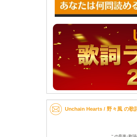
Unchain Hearts / 野々風
この音楽･歌