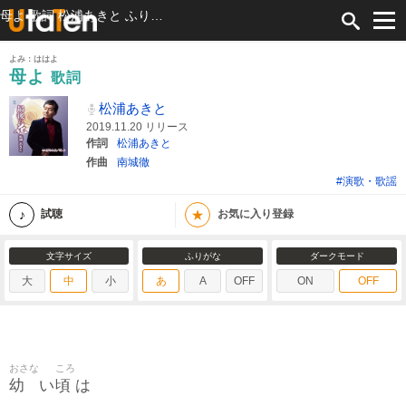
母よ 歌詞 松浦あきと ふりがな付
よみ：ははよ
母よ
歌詞
松浦あきと
2019.11.20 リリース
作詞
松浦あきと
作曲
南城徹
#演歌・歌謡
★
試聴
お気に入り登録
文字サイズ
ふりがな
ダークモード
大
中
小
あ
A
OFF
ON
OFF
おさな
ころ
幼
頃
い
は