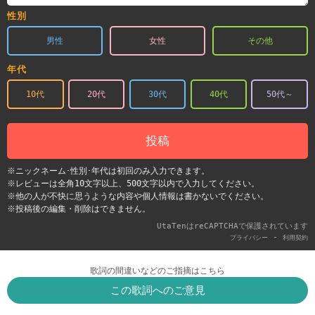
性別
男性
女性
その他
年代
10代
20代
30代
40代
50代～
投稿
※ニックネーム･性別･年代は初回のみ入力できます。
※レビューは全角10文字以上、500文字以内で入力してください。
※他の人が不快に思うような内容や個人情報は書かないでください。
※投稿後の編集・削除はできません。
UtaTenはreCAPTCHAで保護されています
-
プライバシー
利用契約
歌詞の間違いなどのご指摘はこちら
この歌詞へのご意見