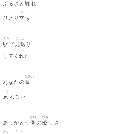
離
ふるさと
れ
だ
立
ひとり
ち
えき
みおく
駅
見送
で
り
してくれた
なみだ
涙
あなたの
わす
忘
れない
はは
やさ
母
優
ありがとう
の
しさ
あい
ふか