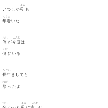
はは
母
いつしか
も
としお
年老
いた
おれ
こんど
俺
今度
が
は
そば
側
にいる
ながい
長生
きしてと
ねが
願
ったよ
つら
はは
しあわ
辛
母
幸
かった
に
せ