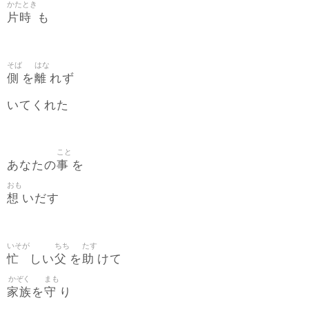
かたとき
片時
も
そば
はな
側
離
を
れず
いてくれた
こと
事
あなたの
を
おも
想
いだす
いそが
ちち
たす
忙
父
助
しい
を
けて
かぞく
まも
家族
守
を
り