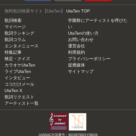
無料歌詞検索サイト【UtaTen】
UtaTen TOP
歌詞検索
学園祭にアーティストを呼びた
マイページ
い
歌詞ランキング
UtaTenの使い方
歌詞コラム
お問い合わせ
エンタメニュース
運営会社
特集記事
利用規約
検定・クイズ
プライバシーポリシー
カラオケUtaTen
提携媒体
ライブUtaTen
サイトマップ
インタビュー
ココだけメール
UtaTen X
歌詞リクエスト
アーティスト一覧
JASRAC許諾番号：9015879001Y38026