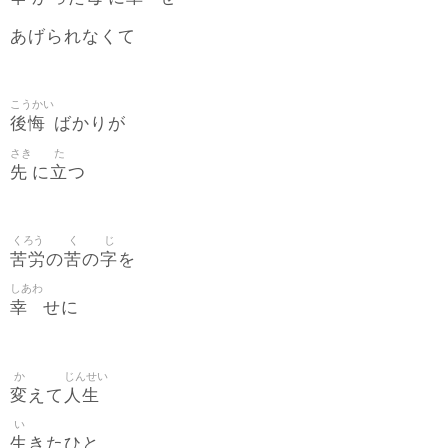
あげられなくて
こうかい
後悔
ばかりが
さき
た
先
立
に
つ
くろう
く
じ
苦労
苦
字
の
の
を
しあわ
幸
せに
か
じんせい
変
人生
えて
い
生
きたひと