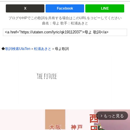
X
Facebook
LINE
ブログやHPでこの歌詞を共有する場合はこのURLをコピーしてください
曲名：母よ 歌手：松浦あきと
歌詞検索UtaTen
松浦あきと
母よ歌詞
もっと見る
arrow_forward_ios