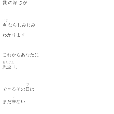
愛
深
の
さが
いま
今
ならしみじみ
わかります
これからあなたに
おんがえ
恩返
し
ひ
日
できるその
は
こ
来
まだ
ない