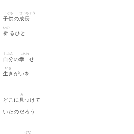
こども
せいちょう
子供
成長
の
いの
祈
るひと
じぶん
しあわ
自分
幸
の
せ
いき
生き
がいを
み
見
どこに
つけて
いたのだろう
はな