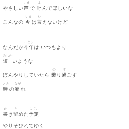
こえ
よ
声
呼
やさしい
で
んでほしいな
いま
い
今
言
こんなの
は
えないけど
ことし
今年
なんだか
は いつもより
みじか
短
いような
の
す
乗
過
ぼんやりしていたら
り
ごす
とき
なが
時
流
の
れ
か
と
よてい
書
留
予定
き
めた
やりそびれてゆく