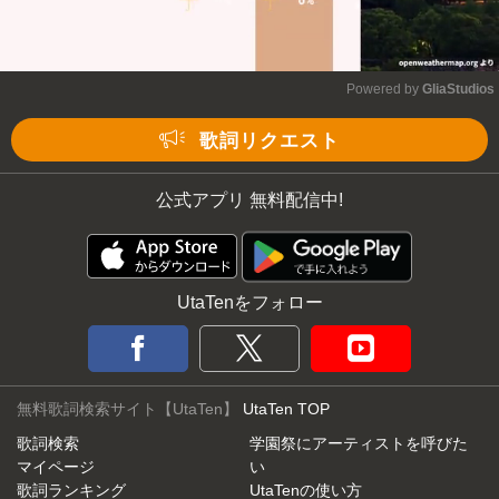
Powered by 
GliaStudios
Mute
歌詞リクエスト
公式アプリ 無料配信中!
UtaTenをフォロー
無料歌詞検索サイト【UtaTen】
UtaTen TOP
歌詞検索
学園祭にアーティストを呼びた
マイページ
い
歌詞ランキング
UtaTenの使い方