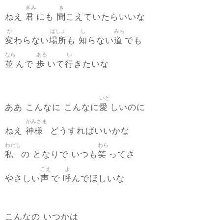
きみ
き
君
聞
ねえ
にも
こえていたらいいな
か
ばしょ
し
みち
変
場所
知
道
わらない
も
らない
でも
なら
ある
い
並
歩
行
んで
いて
きたいな
いと
愛
ああ こんなに こんなに
しいのに
かみさま
神様
ねえ
どうすればいいかな
わたし
わら
私
笑
の となりで いつも
ってさ
こえ
よ
声
呼
やさしい
で
んでほしいな
こんなの いつかは