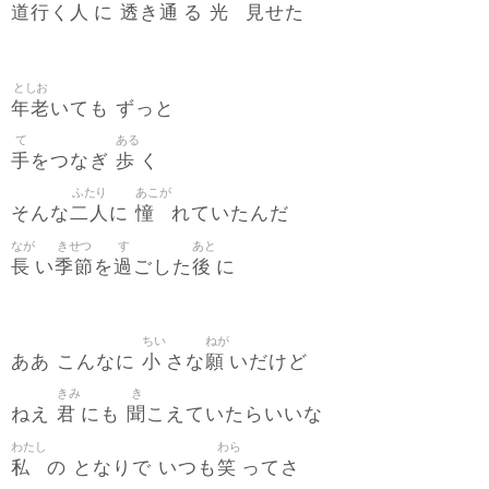
道行
人
透
通
光
見
く
に
き
る
せた
としお
年老
いても ずっと
て
ある
手
歩
をつなぎ
く
ふたり
あこが
二人
憧
そんな
に
れていたんだ
なが
きせつ
す
あと
長
季節
過
後
い
を
ごした
に
ちい
ねが
小
願
ああ こんなに
さな
いだけど
きみ
き
君
聞
ねえ
にも
こえていたらいいな
わたし
わら
私
笑
の となりで いつも
ってさ