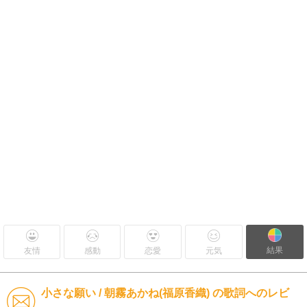
結果
友情
感動
恋愛
元気
小さな願い / 朝霧あかね(福原香織) の歌詞へのレビ