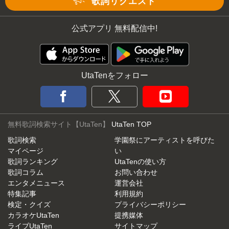
歌詞リクエスト
公式アプリ 無料配信中!
UtaTenをフォロー
無料歌詞検索サイト【UtaTen】
UtaTen TOP
歌詞検索
学園祭にアーティストを呼びた
マイページ
い
歌詞ランキング
UtaTenの使い方
歌詞コラム
お問い合わせ
エンタメニュース
運営会社
特集記事
利用規約
検定・クイズ
プライバシーポリシー
カラオケUtaTen
提携媒体
ライブUtaTen
サイトマップ