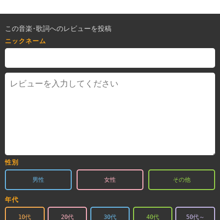
この音楽･歌詞へのレビューを投稿
ニックネーム
性別
男性
女性
その他
年代
10代
20代
30代
40代
50代～