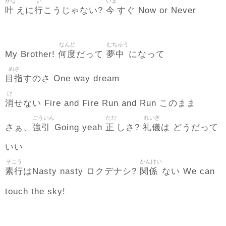
かな
い
いま
叶
行
今
えに
こうじゃない?
すぐ Now or Never
なんど
むちゅう
何度
夢中
My Brother!
だって
になって
めざ
目指
すのさ One way dream
け
消
せない Fire and Fire Run and Run このまま
ごういん
ただ
れいぎ
強引
正
礼儀
さぁ、
Going yeah
しさ?
は どうだって
いい
そこう
かんけい
素行
関係
はNasty nasty ロクデナシ?
ない We can
touch the sky!