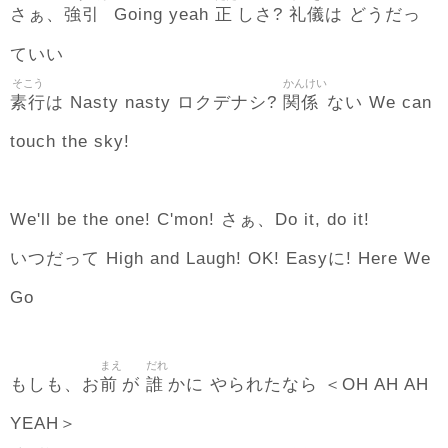
強引
正
礼儀
さぁ、
Going yeah
しさ?
は どうだっ
ていい
そこう
かんけい
素行
関係
は Nasty nasty ロクデナシ?
ない We can
touch the sky!
We'll be the one! C'mon! さぁ、Do it, do it!
いつだって High and Laugh! OK! Easyに! Here We
Go
まえ
だれ
前
誰
もしも、お
が
かに やられたなら ＜OH AH AH
YEAH＞