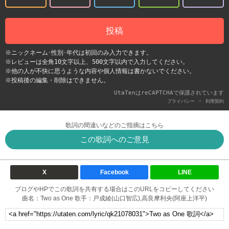
投稿
※ニックネーム･性別･年代は初回のみ入力できます。
※レビューは全角10文字以上、500文字以内で入力してください。
※他の人が不快に思うような内容や個人情報は書かないでください。
※投稿後の編集・削除はできません。
UtaTenはreCAPTCHAで保護されています
-
プライバシー
利用契約
歌詞の間違いなどのご指摘はこちら
この歌詞へのご意見
X
Facebook
LINE
ブログやHPでこの歌詞を共有する場合はこのURLをコピーしてください
曲名：Two as One 歌手：戸成綾(山口智広),高良摩利央(阿座上洋平)