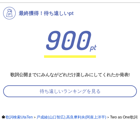
最終獲得！待ち遠しいpt
900
pt
歌詞公開までにみんながどれだけ楽しみにしてくれたか発表!
待ち遠しいランキングを見る
歌詞検索UtaTen
戸成綾(山口智広),高良摩利央(阿座上洋平)
Two as One歌詞