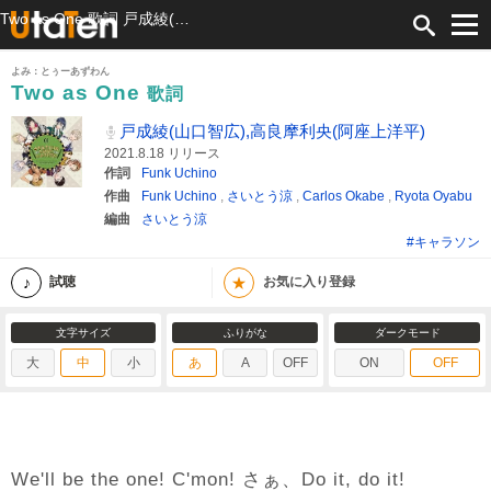
Two as One 歌詞 戸成綾(山口智広),高良摩利央(阿座上洋平) ふりがな付
よみ：とぅーあずわん
Two as One
歌詞
戸成綾(山口智広),高良摩利央(阿座上洋平)
2021.8.18 リリース
作詞
Funk Uchino
作曲
Funk Uchino
,
さいとう涼
,
Carlos Okabe
,
Ryota Oyabu
編曲
さいとう涼
#キャラソン
★
試聴
お気に入り登録
文字サイズ
ふりがな
ダークモード
大
中
小
あ
A
OFF
ON
OFF
We'll be the one! C'mon! さぁ、Do it, do it!