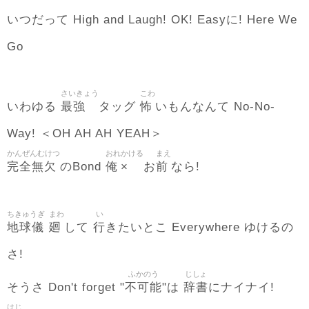
いつだって High and Laugh! OK! Easyに! Here We
Go
さいきょう
こわ
最強
怖
いわゆる
タッグ
いもんなんて No-No-
Way! ＜OH AH AH YEAH＞
かんぜんむけつ
おれ
かける
まえ
完全無欠
俺
×
前
のBond
お
なら!
ちきゅうぎ
まわ
い
地球儀
廻
行
して
きたいとこ Everywhere ゆけるの
さ!
ふかのう
じしょ
不可能
辞書
そうさ Don't forget "
"は
にナイナイ!
はじ