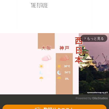
もっと見る
arrow_forward_ios
Powered by 
GliaStudios
Mute