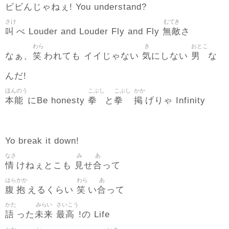
ビビんじゃねぇ! You understand?
さけ
むてき
叫
無敵
べ Louder and Louder Fly and Fly
さ
わら
き
おとこ
笑
気
男
なぁ、
われても イイじゃない
にしない
な
んだ!
ほんのう
こぶし
こぶし
かか
本能
拳
拳
掲
にBe honesty
と
げりゃ Infinity
Yo break it down!
なさ
み
あ
情
見
合
けねぇとこも
せ
って
はら
かか
わら
あ
腹
抱
笑
合
えるくらい
い
って
かた
みらい
さいこう
語
未来
最高
った
!の Life