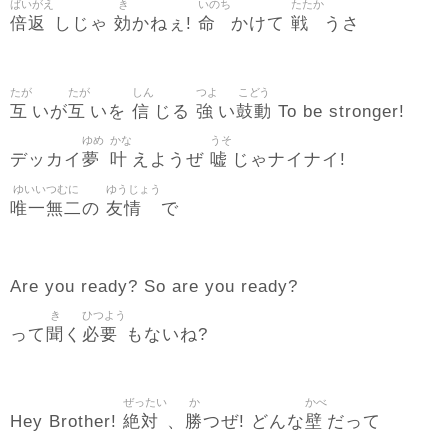
ばいがえ
き
いのち
たたか
倍返
効
命
戦
しじゃ
かねぇ!
かけて
うさ
たが
たが
しん
つよ
こどう
互
互
信
強
鼓動
いが
いを
じる
い
To be stronger!
ゆめ
かな
うそ
夢
叶
嘘
デッカイ
えようぜ
じゃナイナイ!
ゆいいつむに
ゆうじょう
唯一無二
友情
の
で
Are you ready? So are you ready?
き
ひつよう
聞
必要
って
く
もないね?
ぜったい
か
かべ
絶対
勝
壁
Hey Brother!
、
つぜ! どんな
だって