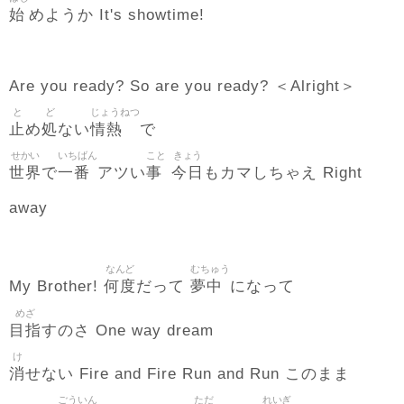
始
めようか It's showtime!
Are you ready? So are you ready? ＜Alright＞
と
ど
じょうねつ
止
処
情熱
め
ない
で
せかい
いちばん
こと
きょう
世界
一番
事
今日
で
アツい
もカマしちゃえ Right
away
なんど
むちゅう
何度
夢中
My Brother!
だって
になって
めざ
目指
すのさ One way dream
け
消
せない Fire and Fire Run and Run このまま
ごういん
ただ
れいぎ