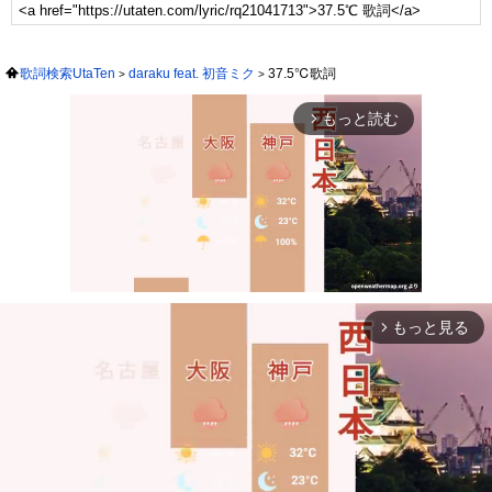
歌詞検索UtaTen
daraku feat. 初音ミク
37.5℃歌詞
もっと読む
arrow_forward_ios
もっと見る
arrow_forward_ios
Mute