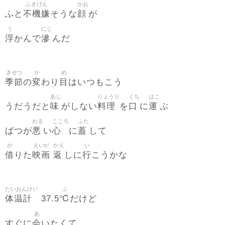
ふきげん
かお
不機嫌
顔
ふと
そうな
が
う
にじ
浮
滲
かんで
んだ
きせつ
か
め
季節
変
目
の
わり
はいつもこう
あじ
りょうり
くち
はこ
味
料理
口
運
うだうだと
がしない
を
に
ぶ
わる
こころ
ふた
悪
心
蓋
ばつが
い
に
して
か
えいが
かえ
い
借
映画
返
行
りた
しに
こうかな
たいおんけい
ぶ
体温計
℃
37.5
だけど
あ
会
すぐに
いたくて