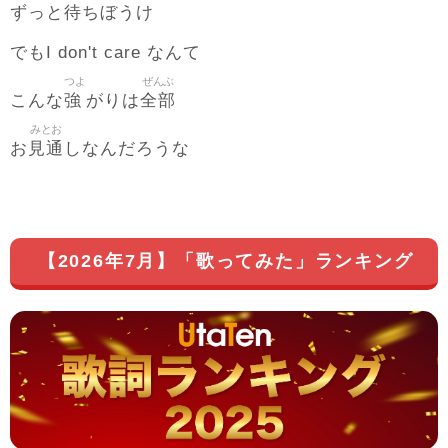
待
ずっと
ちぼうけ
でもI don't care なんて
つよ
ぜんぶ
強
全部
こんな
がりは
みとお
見通
お
しなんだろうな
【2026年7月】「歌ってみた」ランキング