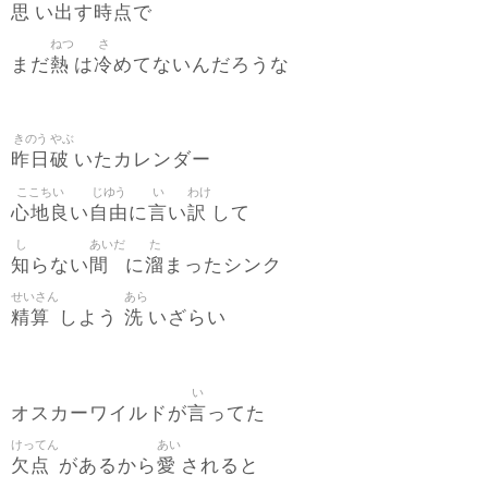
思
出
時点
い
す
で
ねつ
さ
熱
冷
まだ
は
めてないんだろうな
きのう
やぶ
昨日
破
いたカレンダー
ここちい
じゆう
い
わけ
心地良
自由
言
訳
い
に
い
して
し
あいだ
た
知
間
溜
らない
に
まったシンク
せいさん
あら
精算
洗
しよう
いざらい
い
言
オスカーワイルドが
ってた
けってん
あい
欠点
愛
があるから
されると