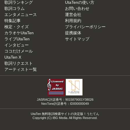
歌詞ランキング
UtaTenの使い方
歌詞コラム
お問い合わせ
エンタメニュース
運営会社
特集記事
利用規約
検定・クイズ
プライバシーポリシー
カラオケUtaTen
提携媒体
ライブUtaTen
サイトマップ
インタビュー
ココだけメール
UtaTen X
歌詞リクエスト
アーティスト一覧
JASRAC許諾番号：9015879001Y38026
NexTone許諾番号：ID000000049
UtaTen 無料歌詞検索サイトの決定版！うたてん
Copyright (C) IBG Media. All Rights Reserved.