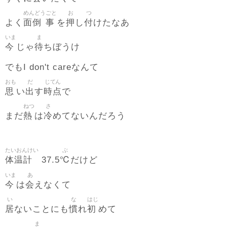
めんどう
ごと
お
つ
面倒
事
押
付
よく
を
し
けたなあ
いま
ま
今
待
じゃ
ちぼうけ
でもI don't careなんて
おも
だ
じてん
思
出
時点
い
す
で
ねつ
さ
熱
冷
まだ
は
めてないんだろう
たいおんけい
ぶ
体温計
℃
37.5
だけど
いま
あ
今
会
は
えなくて
い
な
はじ
居
慣
初
ないことにも
れ
めて
ま