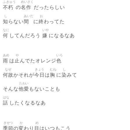
ふきゅう
めいさく
不朽
名作
の
だったらしい
し
あいだ
お
知
間
終
らない
に
わってた
なに
いや
何
嫌
してんだろう
になるなあ
あめ
や
いろ
雨
止
色
は
んでたオレンジ
なぜ
きょう
むね
し
何故
今日
胸
染
かそれが
は
に
みて
たわい
他愛
そんな
もないことも
はな
話
したくなるなあ
きせつ
か
め
季節
変
目
の
わり
はいつもこう