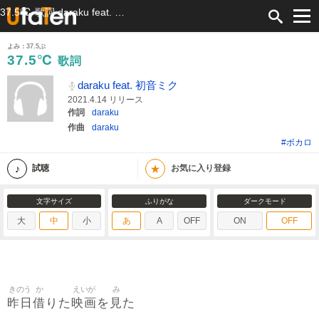
37.5℃ 歌詞 daraku feat. 初音ミク ふりがな付
よみ：37.5ぶ
37.5℃
歌詞
daraku feat. 初音ミク
2021.4.14 リリース
作詞
daraku
作曲
daraku
#ボカロ
★
試聴
お気に入り登録
文字サイズ
ふりがな
ダークモード
大
中
小
あ
A
OFF
ON
OFF
きのう
か
えいが
み
昨日
借
映画
見
りた
を
た