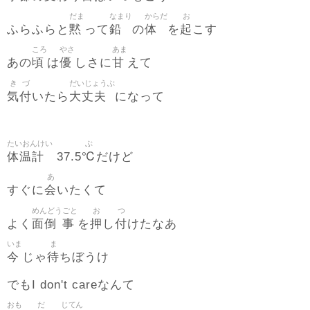
だま
なまり
からだ
お
黙
鉛
体
起
ふらふらと
って
の
を
こす
ころ
やさ
あま
頃
優
甘
あの
は
しさに
えて
き
づ
だいじょうぶ
気
付
大丈夫
いたら
になって
たいおんけい
ぶ
体温計
℃
37.5
だけど
あ
会
すぐに
いたくて
めんどう
ごと
お
つ
面倒
事
押
付
よく
を
し
けたなあ
いま
ま
今
待
じゃ
ちぼうけ
でもI don't careなんて
おも
だ
じてん