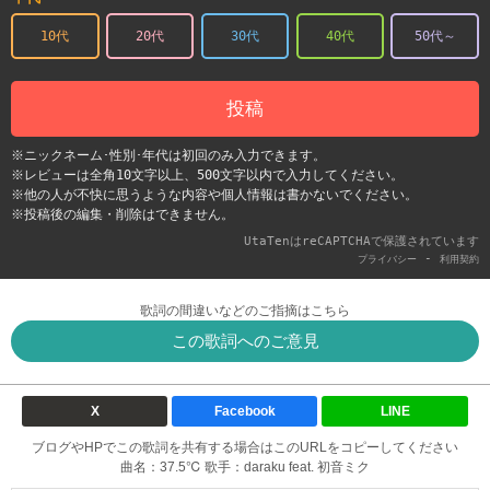
10代
20代
30代
40代
50代～
投稿
※ニックネーム･性別･年代は初回のみ入力できます。
※レビューは全角10文字以上、500文字以内で入力してください。
※他の人が不快に思うような内容や個人情報は書かないでください。
※投稿後の編集・削除はできません。
UtaTenはreCAPTCHAで保護されています
-
プライバシー
利用契約
歌詞の間違いなどのご指摘はこちら
この歌詞へのご意見
X
Facebook
LINE
ブログやHPでこの歌詞を共有する場合はこのURLをコピーしてください
曲名：37.5℃ 歌手：daraku feat. 初音ミク