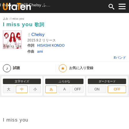
I miss you 歌詞 Chelsy ふりがな付
よみ：I miss you
I miss you
歌詞
Chelsy
2015.9.2 リリース
作詞
HISASHI KONDO
作曲
ami
#バンド
★
試聴
お気に入り登録
文字サイズ
ふりがな
ダークモード
大
中
小
あ
A
OFF
ON
OFF
I miss you