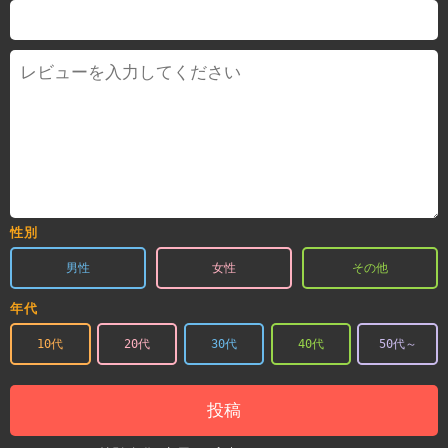
性別
男性
女性
その他
年代
10代
20代
30代
40代
50代～
投稿