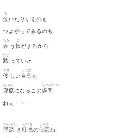
な
泣
いたりするのも
つよがってみるのも
ちが
き
違
気
う
がするから
だま
黙
っていた
やさ
ことば
優
言葉
しい
も
じゃま
しゅんかん
邪魔
瞬間
になるこの
ねぇ・・・
つみぶか
といき
しわざ
罪深
吐息
仕業
き
の
ね