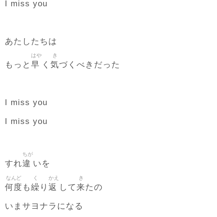
I miss you
あたしたちは
はや
き
早
気
もっと
く
づくべきだった
I miss you
I miss you
ちが
違
すれ
いを
なんど
く
かえ
き
何度
繰
返
来
も
り
して
たの
いまサヨナラになる