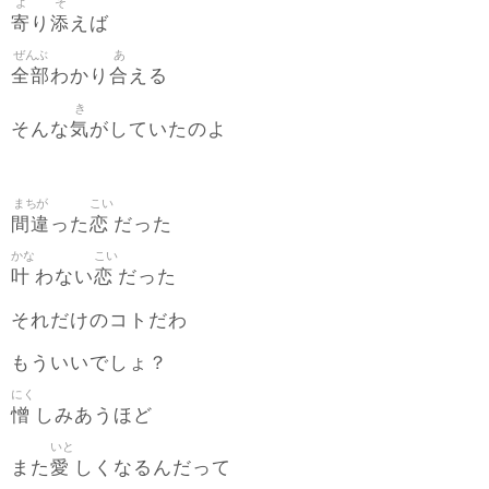
よ
そ
寄
添
り
えば
ぜんぶ
あ
全部
合
わかり
える
き
気
そんな
がしていたのよ
まちが
こい
間違
恋
った
だった
かな
こい
叶
恋
わない
だった
それだけのコトだわ
もういいでしょ？
にく
憎
しみあうほど
いと
愛
また
しくなるんだって