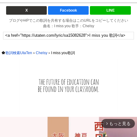
X
Facebook
LINE
ブログやHPでこの歌詞を共有する場合はこのURLをコピーしてください
曲名：I miss you 歌手：Chelsy
歌詞検索UtaTen
Chelsy
I miss you歌詞
もっと見る
arrow_forward_ios