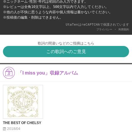
※ニックネーム･性別･年代は初回のみ入力できます。
※レビューは全角10文字以上、500文字以内で入力してください。
※他の人が不快に思うような内容や個人情報は書かないでください。
※投稿後の編集・削除はできません。
UtaTenはreCAPTCHAで保護されています
-
プライバシー
利用契約
歌詞の間違いなどのご指摘はこちら
この歌詞へのご意見
「I miss you」収録アルバム
THE BEST OF CHELSY
2018/04