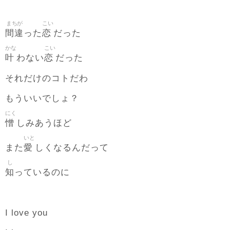
まちが
こい
間違
恋
った
だった
かな
こい
叶
恋
わない
だった
それだけのコトだわ
もういいでしょ？
にく
憎
しみあうほど
いと
愛
また
しくなるんだって
し
知
っているのに
I love you