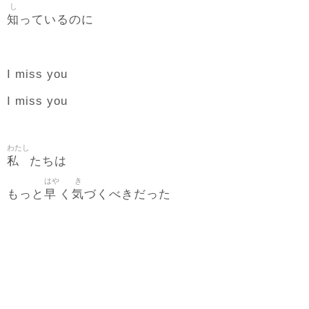
し
知
っているのに
I miss you
I miss you
わたし
私
たちは
はや
き
早
気
もっと
く
づくべきだった