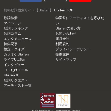
無料歌詞検索サイト【UtaTen】
UtaTen TOP
歌詞検索
学園祭にアーティストを呼びた
マイページ
い
歌詞ランキング
UtaTenの使い方
歌詞コラム
お問い合わせ
エンタメニュース
運営会社
特集記事
利用規約
検定・クイズ
プライバシーポリシー
カラオケUtaTen
提携媒体
ライブUtaTen
サイトマップ
インタビュー
ココだけメール
UtaTen X
歌詞リクエスト
アーティスト一覧