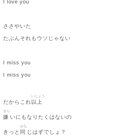
I love you
ささやいた
たぶんそれもウソじゃない
I miss you
I miss you
いじょう
以上
だからこれ
きら
嫌
いにもなりたくはないの
おな
同
きっと
じはずでしょ？