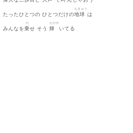
な
と
で
んじゃおう
ちきゅう
地球
たったひとつの ひとつだけの
は
の
かがや
乗
輝
みんなを
せ そう
いてる