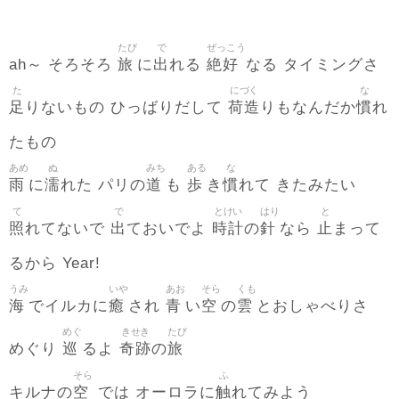
たび
で
ぜっこう
旅
出
絶好
ah～ そろそろ
に
れる
なる タイミングさ
た
にづく
な
足
荷造
慣
りないもの ひっばりだして
りもなんだか
れ
たもの
あめ
ぬ
みち
ある
な
雨
濡
道
歩
慣
に
れた パリの
も
き
れて きたみたい
て
で
とけい
はり
と
照
出
時計
針
止
れてないで
ておいでよ
の
なら
まって
るから Year!
うみ
いや
あお
そら
くも
海
癒
青
空
雲
でイルカに
され
い
の
とおしゃべりさ
めぐ
きせき
たび
巡
奇跡
旅
めぐり
るよ
の
そら
ふ
空
触
キルナの
では オーロラに
れてみよう