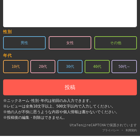
性別
男性
女性
その他
年代
10代
20代
30代
40代
50代～
投稿
※ニックネーム･性別･年代は初回のみ入力できます。
※レビューは全角10文字以上、500文字以内で入力してください。
※他の人が不快に思うような内容や個人情報は書かないでください。
※投稿後の編集・削除はできません。
UtaTenはreCAPTCHAで保護されています
-
プライバシー
利用契約