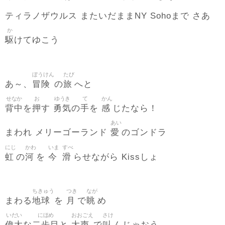
ティラノザウルス またいだままNY Sohoまで さあ
か
駆
けてゆこう
ぼうけん
たび
冒険
旅
あ～、
の
へと
せなか
お
ゆうき
て
かん
背中
押
勇気
手
感
を
す
の
を
じたなら！
あい
愛
まわれ メリーゴーランド
のゴンドラ
にじ
かわ
いま
すべ
虹
河
今
滑
の
を
らせながら Kissしょ
ちきゅう
つき
なが
地球
月
眺
まわる
を
で
め
いだい
にほめ
おおごえ
さけ
偉大
二歩目
大声
叫