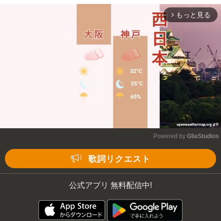
もっと見る
arrow_forward_ios
Mute
Powered by 
GliaStudios
Mute
歌詞リクエスト
公式アプリ 無料配信中!