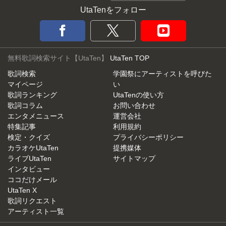
UtaTenをフォロー
無料歌詞検索サイト【UtaTen】
UtaTen TOP
歌詞検索
学園祭にアーティストを呼びた
マイページ
い
歌詞ランキング
UtaTenの使い方
歌詞コラム
お問い合わせ
エンタメニュース
運営会社
特集記事
利用規約
検定・クイズ
プライバシーポリシー
カラオケUtaTen
提携媒体
ライブUtaTen
サイトマップ
インタビュー
ココだけメール
UtaTen X
歌詞リクエスト
アーティスト一覧