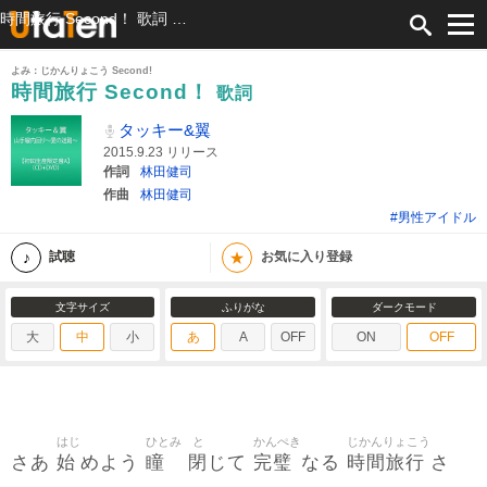
時間旅行 Second！ 歌詞 タッキー&翼 ふりがな付
よみ：じかんりょこう Second!
時間旅行 Second！
歌詞
タッキー&翼
2015.9.23 リリース
作詞
林田健司
作曲
林田健司
#男性アイドル
★
試聴
お気に入り登録
文字サイズ
ふりがな
ダークモード
大
中
小
あ
A
OFF
ON
OFF
はじ
ひとみ
と
かんぺき
じかんりょこう
始
瞳
閉
完璧
時間旅行
さあ
めよう
じて
なる
さ