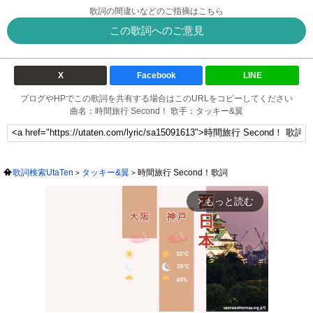
歌詞の間違いなどのご指摘はこちら
この歌詞へのご意見
X
Facebook
LINE
ブログやHPでこの歌詞を共有する場合はこのURLをコピーしてください
曲名：時間旅行 Second！ 歌手：タッキー&翼
歌詞検索UtaTen
タッキー&翼
時間旅行 Second！歌詞
もっと読む
arrow_forward_ios