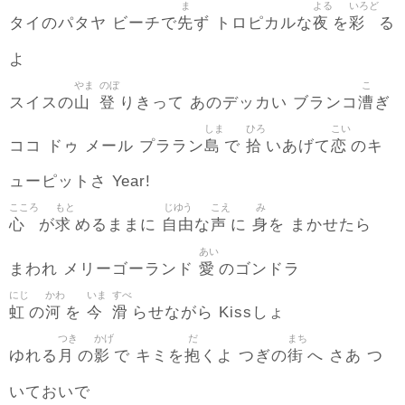
ま
よる
いろど
先
夜
彩
タイのパタヤ ビーチで
ず トロピカルな
を
る
よ
やま
のぼ
こ
山
登
漕
スイスの
りきって あのデッカい ブランコ
ぎ
しま
ひろ
こい
島
拾
恋
ココ ドゥ メール プララン
で
いあげて
のキ
ューピットさ Year!
こころ
もと
じゆう
こえ
み
心
求
自由
声
身
が
めるままに
な
に
を まかせたら
あい
愛
まわれ メリーゴーランド
のゴンドラ
にじ
かわ
いま
すべ
虹
河
今
滑
の
を
らせながら Kissしょ
つき
かげ
だ
まち
月
影
抱
街
ゆれる
の
で キミを
くよ つぎの
へ さあ つ
いておいで