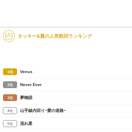
タッキー&翼の人気歌詞ランキング
Venus
1位
Never Ever
2位
夢物語
3位
山手線内回り~愛の迷路~
4位
流れ星
5位