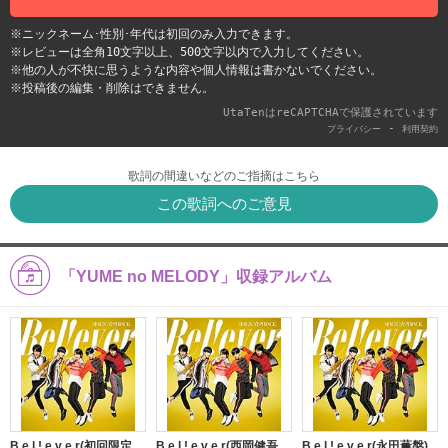
※ニックネーム･性別･年代は初回のみ入力できます。
※レビューは全角10文字以上、500文字以内で入力してください。
※他の人が不快に思うような内容や個人情報は書かないでください。
※投稿後の編集・削除はできません。
UtaTenはreCAPTCHAで保護されています
-
プライバシー
利用契約
歌詞の間違いなどのご指摘はこちら
この歌詞へのご意見
「YUME no MELODY」収録アルバム
B e l ! e v e r(初回限定
B e l ! e v e r(西岡健吾
B e l ! e v e r(永田薫盤)