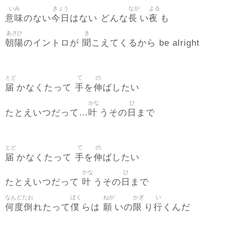
いみ
きょう
なが
よる
意味
今日
長
夜
のない
はない どんな
い
も
あさひ
き
朝陽
聞
のイントロが
こえてくるから be alright
とど
て
の
届
手
伸
かなくたって
を
ばしたい
かな
ひ
叶
日
たとえいつだって…
うその
まで
とど
て
の
届
手
伸
かなくたって
を
ばしたい
かな
ひ
叶
日
たとえいつだって
うその
まで
なんどたお
ぼく
ねが
かぎ
い
何度倒
僕
願
限
行
れたって
らは
いの
り
くんだ