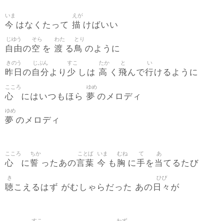
いま
えが
今
描
はなくたって
けばいい
じゆう
そら
わた
とり
自由
空
渡
鳥
の
を
る
のように
きのう
じぶん
すこ
たか
と
い
昨日
自分
少
高
飛
行
の
より
しは
く
んで
けるように
こころ
ゆめ
心
夢
にはいつもほら
のメロディ
ゆめ
夢
のメロディ
こころ
ちか
ことば
いま
むね
て
あ
心
誓
言葉
今
胸
手
当
に
ったあの
も
に
を
てるたび
き
ひび
聴
日々
こえるはず がむしゃらだった あの
が
すこ
わず