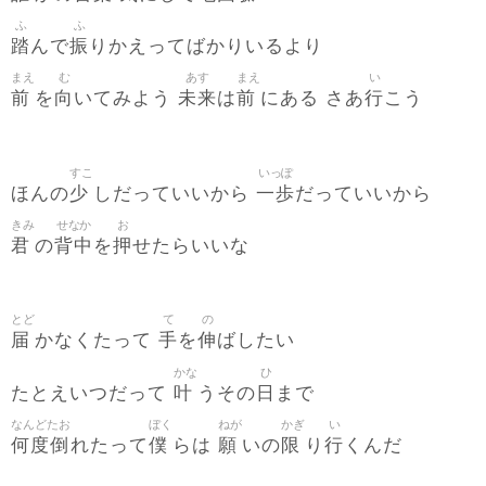
ふ
ふ
踏
振
んで
りかえってばかりいるより
まえ
む
あす
まえ
い
前
向
未来
前
行
を
いてみよう
は
にある さあ
こう
すこ
いっぽ
少
一歩
ほんの
しだっていいから
だっていいから
きみ
せなか
お
君
背中
押
の
を
せたらいいな
とど
て
の
届
手
伸
かなくたって
を
ばしたい
かな
ひ
叶
日
たとえいつだって
うその
まで
なんどたお
ぼく
ねが
かぎ
い
何度倒
僕
願
限
行
れたって
らは
いの
り
くんだ