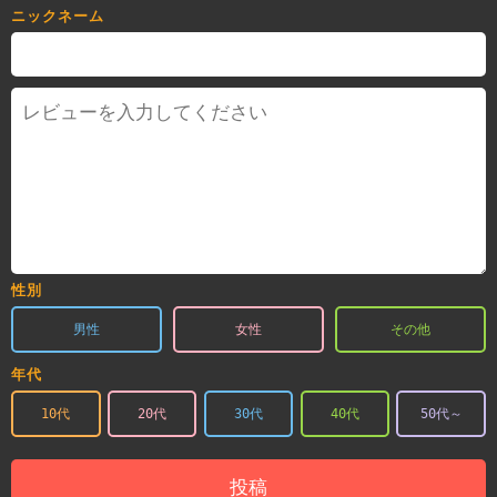
ニックネーム
性別
男性
女性
その他
年代
10代
20代
30代
40代
50代～
投稿