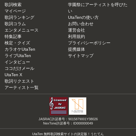
歌詞検索
学園祭にアーティストを呼びた
マイページ
い
歌詞ランキング
UtaTenの使い方
歌詞コラム
お問い合わせ
エンタメニュース
運営会社
特集記事
利用規約
検定・クイズ
プライバシーポリシー
カラオケUtaTen
提携媒体
ライブUtaTen
サイトマップ
インタビュー
ココだけメール
UtaTen X
歌詞リクエスト
アーティスト一覧
JASRAC許諾番号：9015879001Y38026
NexTone許諾番号：ID000000049
UtaTen 無料歌詞検索サイトの決定版！うたてん