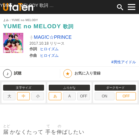
YUME no MELODY 歌詞 MAG!C☆PRINCE ふりがな付
よみ：YUME no MELODY
YUME no MELODY
歌詞
MAG!C☆PRINCE
2017.10.18 リリース
作詞
ヒロイズム
作曲
ヒロイズム
#男性アイドル
★
試聴
お気に入り登録
文字サイズ
ふりがな
ダークモード
大
中
小
あ
A
OFF
ON
OFF
とど
て
の
届
手
伸
かなくたって
を
ばしたい