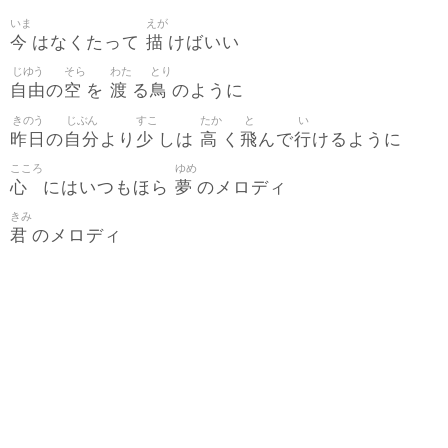
いま
えが
今
描
はなくたって
けばいい
じゆう
そら
わた
とり
自由
空
渡
鳥
の
を
る
のように
きのう
じぶん
すこ
たか
と
い
昨日
自分
少
高
飛
行
の
より
しは
く
んで
けるように
こころ
ゆめ
心
夢
にはいつもほら
のメロディ
きみ
君
のメロディ