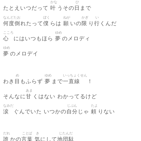
かな
ひ
叶
日
たとえいつだって
うその
まで
なんどたお
ぼく
ねが
かぎ
い
何度倒
僕
願
限
行
れたって
らは
いの
り
くんだ
こころ
ゆめ
心
夢
にはいつもほら
のメロディ
ゆめ
夢
のメロデイ
め
ゆめ
いっちょくせん
目
夢
一直線
わき
もふらず
まで
！
あま
甘
そんなに
くはない わかってるけど
なみだ
じぶん
たよ
涙
自分
頼
ぐんでいた いつかの
じゃ
りない
だれ
ことば
き
じたんだ
誰
言葉
気
地団駄
かの
にして