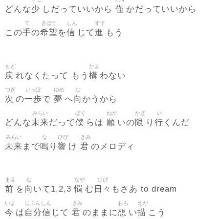
少
僅
どんな
しだっていいから
かだっていいから
て
きぼう
しん
すす
手
希望
信
進
この
の
を
じて
もう
もど
かま
戻
構
れなくたって もう
わない
つぎ
いっぽ
ゆめ
む
次
一歩
夢
向
の
で
へ
かうから
みらい
ぼく
ねが
かぎ
い
未来
僕
願
限
行
どんな
だって
らは
いの
り
くんだ
みらい
な
ひび
きみ
未来
鳴
響
君
まで
り
け
のメロディ
まえ
む
なや
ひび
前
向
悩
日々
を
いて1,2,3
む
もさあ to dream
いま
じぶんしん
きみ
おも
えが
今
自分信
君
想
描
は
じて
のままに
い
こう