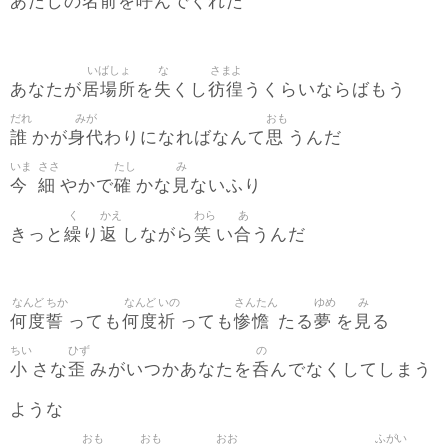
名前
呼
あたしの
を
んでくれた
いばしょ
な
さまよ
居場所
失
彷徨
あなたが
を
くし
うくらいならばもう
だれ
みが
おも
誰
身代
思
かが
わりになればなんて
うんだ
いま
ささ
たし
み
今
細
確
見
やかで
かな
ないふり
く
かえ
わら
あ
繰
返
笑
合
きっと
り
しながら
い
うんだ
なんど
ちか
なんど
いの
さんたん
ゆめ
み
何度
誓
何度
祈
惨憺
夢
見
っても
っても
たる
を
る
ちい
ひず
の
小
歪
呑
さな
みがいつかあなたを
んでなくしてしまう
ような
おも
おも
おお
ふがい