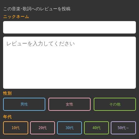
この音楽･歌詞へのレビューを投稿
ニックネーム
性別
男性
女性
その他
年代
10代
20代
30代
40代
50代～