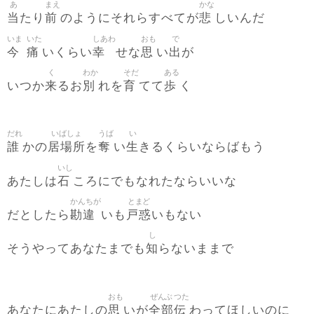
あ
まえ
かな
当
前
悲
たり
のようにそれらすべてが
しいんだ
いま
いた
しあわ
おも
で
今
痛
幸
思
出
いくらい
せな
い
が
く
わか
そだ
ある
来
別
育
歩
いつか
るお
れを
てて
く
だれ
いばしょ
うば
い
誰
居場所
奪
生
かの
を
い
きるくらいならばもう
いし
石
あたしは
ころにでもなれたならいいな
かんちが
とまど
勘違
戸惑
だとしたら
いも
いもない
し
知
そうやってあなたまでも
らないままで
おも
ぜんぶ
つた
思
全部
伝
あなたにあたしの
いが
わってほしいのに