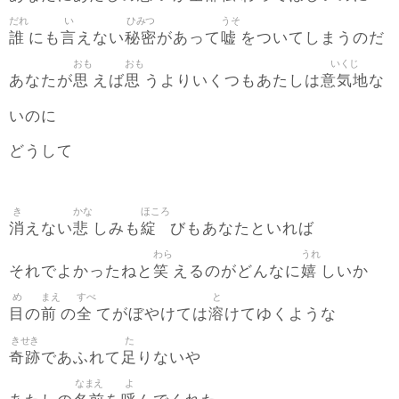
だれ
い
ひみつ
うそ
誰
言
秘密
嘘
にも
えない
があって
をついてしまうのだ
おも
おも
いくじ
思
思
意気地
あなたが
えば
うよりいくつもあたしは
な
いのに
どうして
き
かな
ほころ
消
悲
綻
えない
しみも
びもあなたといれば
わら
うれ
笑
嬉
それでよかったねと
えるのがどんなに
しいか
め
まえ
すべ
と
目
前
全
溶
の
の
てがぼやけては
けてゆくような
きせき
た
奇跡
足
であふれて
りないや
なまえ
よ