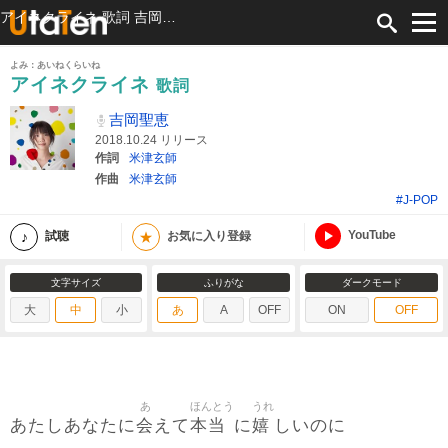
アイネクライネ 歌詞 吉岡聖恵 ふりがな付
よみ：あいねくらいね
アイネクライネ
歌詞
吉岡聖恵
2018.10.24 リリース
作詞
米津玄師
作曲
米津玄師
#J-POP
YouTube
★
試聴
お気に入り登録
文字サイズ
ふりがな
ダークモード
大
中
小
あ
A
OFF
ON
OFF
あ
ほんとう
うれ
会
本当
嬉
あたしあなたに
えて
に
しいのに