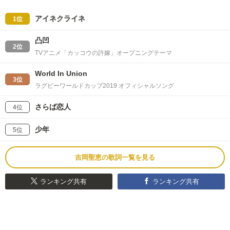
アイネクライネ
1位
凸凹
2位
TVアニメ「カッコウの許嫁」オープニングテーマ
World In Union
3位
ラグビーワールドカップ2019 オフィシャルソング
さらば恋人
4位
少年
5位
吉岡聖恵の歌詞一覧を見る
ランキング共有
ランキング共有