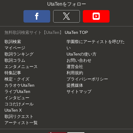
UtaTenをフォロー
無料歌詞検索サイト【UtaTen】
UtaTen TOP
歌詞検索
学園祭にアーティストを呼びた
マイページ
い
歌詞ランキング
UtaTenの使い方
歌詞コラム
お問い合わせ
エンタメニュース
運営会社
特集記事
利用規約
検定・クイズ
プライバシーポリシー
カラオケUtaTen
提携媒体
ライブUtaTen
サイトマップ
インタビュー
ココだけメール
UtaTen X
歌詞リクエスト
アーティスト一覧