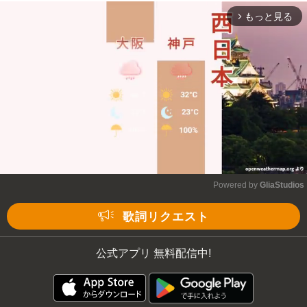
もっと見る
arrow_forward_ios
Powered by 
GliaStudios
Mute
歌詞リクエスト
公式アプリ 無料配信中!