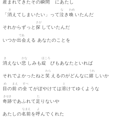
産
瞬間
まれてきたその
にあたし
き
な
わめ
消
泣
喚
「
えてしまいたい」って
き
いたんだ
さが
探
それからずっと
していたんだ
であ
出会
いつか
える あなたのことを
き
かな
ほころ
消
悲
綻
えない
しみも
びもあなたといれば
わら
うれ
笑
嬉
それでよかったねと
えるのがどんなに
しいか
め
まえ
すべ
と
目
前
全
溶
の
の
てがぼやけては
けてゆくような
きせき
た
奇跡
足
であふれて
りないや
なまえ
よ
名前
呼
あたしの
を
んでくれた