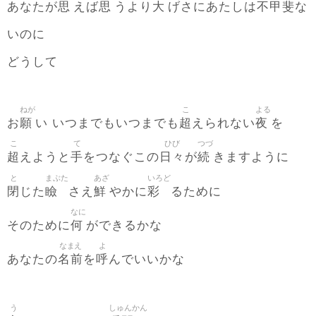
思
思
大
不甲斐
あなたが
えば
うより
げさにあたしは
な
いのに
どうして
ねが
こ
よる
願
超
夜
お
い いつまでもいつまでも
えられない
を
こ
て
ひび
つづ
超
手
日々
続
えようと
をつなぐこの
が
きますように
と
まぶた
あざ
いろど
閉
瞼
鮮
彩
じた
さえ
やかに
るために
なに
何
そのために
ができるかな
なまえ
よ
名前
呼
あなたの
を
んでいいかな
う
しゅんかん