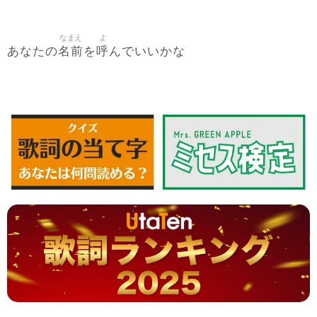
なまえ
よ
名前
呼
あなたの
を
んでいいかな