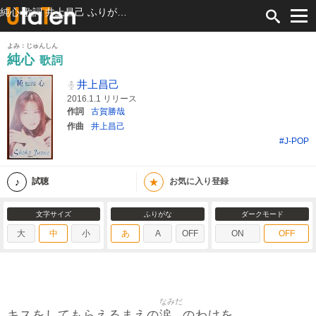
純心 歌詞 井上昌己 ふりがな付
よみ：じゅんしん
純心
歌詞
井上昌己
2016.1.1 リリース
作詞
古賀勝哉
作曲
井上昌己
#J-POP
★
試聴
お気に入り登録
文字サイズ
ふりがな
ダークモード
大
中
小
あ
A
OFF
ON
OFF
なみだ
涙
キスをしてもらえるまえの
のわけを