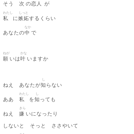
次
恋人
そう
の
が
わたし
しっと
私
嫉妬
に
するくらい
なか
中
あなたの
で
ねが
かな
願
叶
いは
いますか
し
知
ねえ あなたが
らない
わたし
し
私
知
ああ
を
っても
きら
嫌
ねえ
いになったり
しないと そっと ささやいて