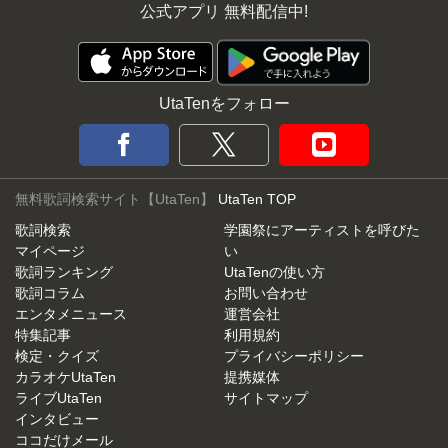
公式アプリ 無料配信中!
UtaTenをフォロー
無料歌詞検索サイト【UtaTen】
UtaTen TOP
歌詞検索
学園祭にアーティストを呼びた
マイページ
い
歌詞ランキング
UtaTenの使い方
歌詞コラム
お問い合わせ
エンタメニュース
運営会社
特集記事
利用規約
検定・クイズ
プライバシーポリシー
カラオケUtaTen
提携媒体
ライブUtaTen
サイトマップ
インタビュー
ココだけメール