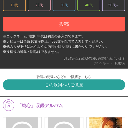
10代
20代
30代
40代
50代～
投稿
※ニックネーム･性別･年代は初回のみ入力できます。
※レビューは全角10文字以上、500文字以内で入力してください。
※他の人が不快に思うような内容や個人情報は書かないでください。
※投稿後の編集・削除はできません。
UtaTenはreCAPTCHAで保護されています
-
プライバシー
利用契約
歌詞の間違いなどのご指摘はこちら
この歌詞へのご意見
「純心」収録アルバム