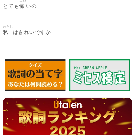
こわ
怖
とても
いの
わたし
私
はきれいですか