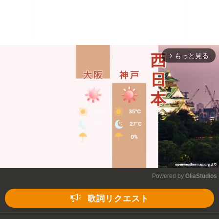
もっと見る
arrow_forward_ios
Powered by 
GliaStudios
Mute
歌詞リクエスト