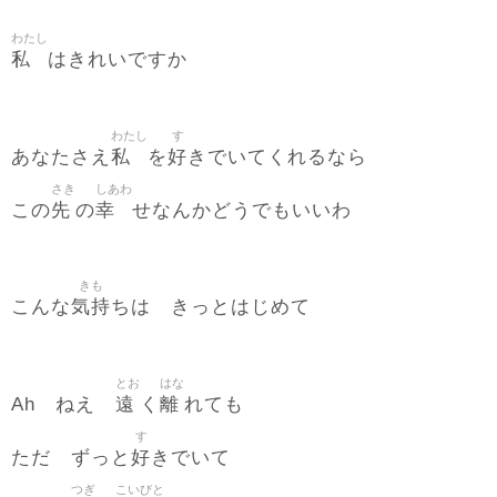
わたし
私
はきれいですか
わたし
す
私
好
あなたさえ
を
きでいてくれるなら
さき
しあわ
先
幸
この
の
せなんかどうでもいいわ
きも
気持
こんな
ちは きっとはじめて
とお
はな
遠
離
Ah ねえ
く
れても
す
好
ただ ずっと
きでいて
つぎ
こいびと