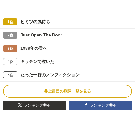
ヒミツの気持ち
1位
Just Open The Door
2位
1989年の君へ
3位
キッチンで泣いた
4位
たった一行のノンフィクション
5位
井上昌己の歌詞一覧を見る
ランキング共有
ランキング共有