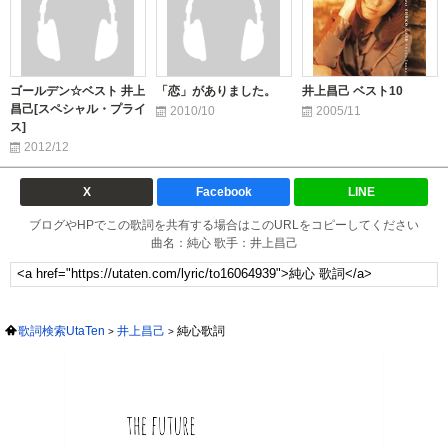
ゴールデン☆ベスト 井上
「恋」がありました。
井上昌己 ベスト10
昌己[スペシャル・プライ
2010/10
2005/11
ス]
2012/12
X
Facebook
LINE
ブログやHPでこの歌詞を共有する場合はこのURLをコピーしてください
曲名：純心 歌手：井上昌己
歌詞検索UtaTen
井上昌己
純心歌詞