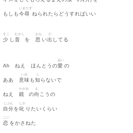
いまたず
今尋
もしも
ねられたらどうすればいい
すこ
むかし
おも
だ
少
昔
思
出
し
を
い
してる
あい
愛
Ah ねえ ほんとうの
の
いみ
し
意味
知
ああ
も
らないで
かがみ
む
鏡
向
ねえ
の
こうの
じぶん
しか
自分
叱
を
りたいくらい
こい
恋
をかさねた