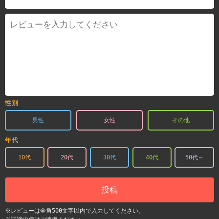
性別
男性
女性
その他
年代
10代
20代
30代
40代
50代～
投稿
※レビューは全角500文字以内で入力してください。