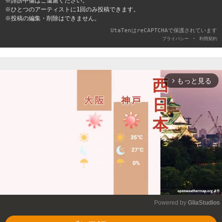
※誹謗中傷はご遠慮ください。
※ひとつのアーティストに1回のみ投稿できます。
※投稿の編集・削除はできません。
UtaTenはreCAPTCHAで保護されています
-
プライバシー
利用契約
もっと見る
arrow_forward_ios
Powered by 
GliaStudios
Mute