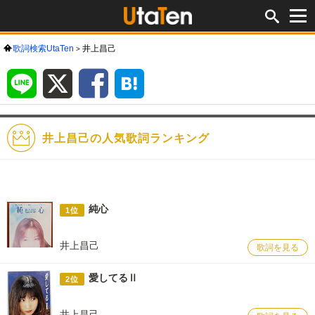
歌詞検索UtaTen
井上昌己
LINE
X
Facebook
は
て
な
ブ
ッ
ク
マ
ー
ク
井上昌己の人気歌詞ランキング
純心
1位
井上昌己
歌詞を見る
愛してるⅡ
2位
井上昌己