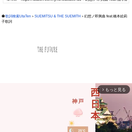
歌詞検索UtaTen
SUEMITSU & THE SUEMITH
幻想ノ即興曲 feat.橋本絵莉
子歌詞
もっと見る
arrow_forward_ios