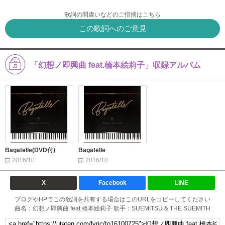
歌詞の間違いなどのご指摘はこちら
この歌詞へのご意見
「幻想ノ即興曲 feat.橋本絵莉子」収録アルバム
Bagatelle(DVD付)
Bagatelle
2016/10
2016/10
X
Facebook
LINE
ブログやHPでこの歌詞を共有する場合はこのURLをコピーしてください
曲名：幻想ノ即興曲 feat.橋本絵莉子 歌手：SUEMITSU & THE SUEMITH