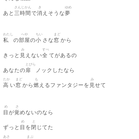
さんじかん
き
ゆめ
三時間
消
夢
あと
で
えそうな
わたし
へや
ちい
まど
私
部屋
小
窓
の
の
さな
から
み
すべ
見
全
きっと
えない
てがあるの
とびら
扉
あなたの
ノックしたなら
たか
まど
も
み
高
窓
燃
見
い
から
えるファンタジーを
せて
め
さ
目
覚
が
めないのなら
め
と
目
閉
ずっと
を
じてた
あさ
まぶ