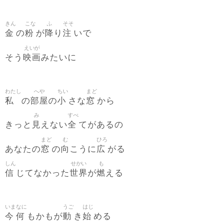
きん
こな
ふ
そそ
金
粉
降
注
の
が
り
いで
えいが
映画
そう
みたいに
わたし
へや
ちい
まど
私
部屋
小
窓
の
の
さな
から
み
すべ
見
全
きっと
えない
てがあるの
まど
む
ひろ
窓
向
広
あなたの
の
こうに
がる
しん
せかい
も
信
世界
燃
じてなかった
が
える
いま
なに
うご
はじ
今
何
動
始
もかもが
き
める