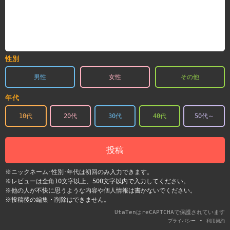
性別
男性
女性
その他
年代
10代
20代
30代
40代
50代～
投稿
※ニックネーム･性別･年代は初回のみ入力できます。
※レビューは全角10文字以上、500文字以内で入力してください。
※他の人が不快に思うような内容や個人情報は書かないでください。
※投稿後の編集・削除はできません。
UtaTenはreCAPTCHAで保護されています
-
プライバシー
利用契約