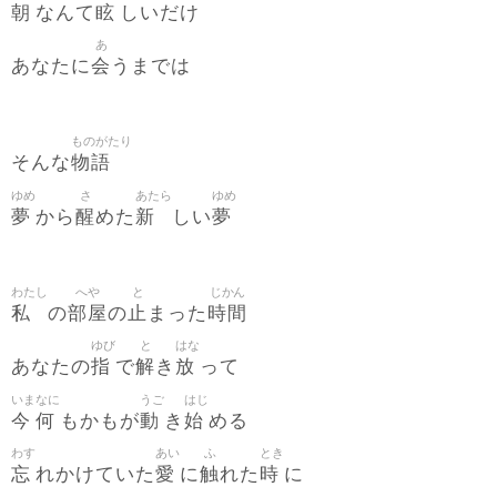
朝
眩
なんて
しいだけ
あ
会
あなたに
うまでは
ものがたり
物語
そんな
ゆめ
さ
あたら
ゆめ
夢
醒
新
夢
から
めた
しい
わたし
へや
と
じかん
私
部屋
止
時間
の
の
まった
ゆび
と
はな
指
解
放
あなたの
で
き
って
いま
なに
うご
はじ
今
何
動
始
もかもが
き
める
わす
あい
ふ
とき
忘
愛
触
時
れかけていた
に
れた
に