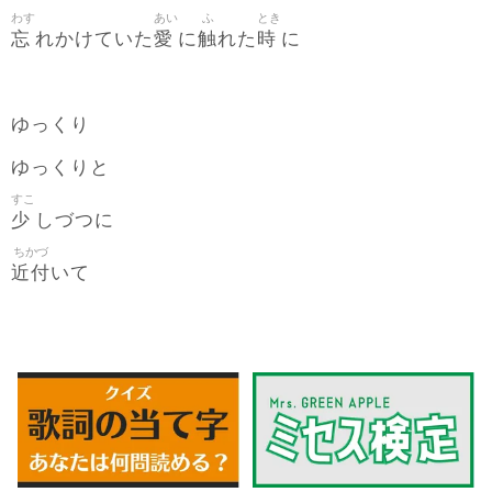
わす
あい
ふ
とき
忘
愛
触
時
れかけていた
に
れた
に
ゆっくり
ゆっくりと
すこ
少
しづつに
ちかづ
近付
いて