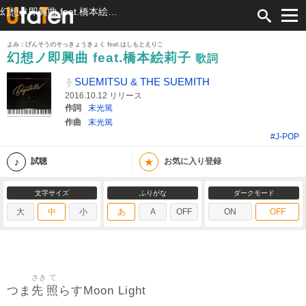
幻想ノ即興曲 feat.橋本絵莉子 歌詞 SUEMITSU & THE SUEMITH ふりがな付
よみ：げんそうのそっきょうきょく feat.はしもとえりこ
幻想ノ即興曲 feat.橋本絵莉子
歌詞
SUEMITSU & THE SUEMITH
2016.10.12 リリース
作詞
末光篤
作曲
末光篤
#J-POP
★
試聴
お気に入り登録
文字サイズ
ふりがな
ダークモード
大
中
小
あ
A
OFF
ON
OFF
さき
て
先
照
つま
らすMoon Light