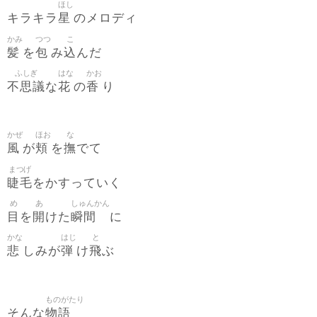
ほし
星
キラキラ
のメロディ
かみ
つつ
こ
髪
包
込
を
み
んだ
ふしぎ
はな
かお
不思議
花
香
な
の
り
かぜ
ほお
な
風
頬
撫
が
を
でて
まつげ
睫毛
をかすっていく
め
あ
しゅんかん
目
開
瞬間
を
けた
に
かな
はじ
と
悲
弾
飛
しみが
け
ぶ
ものがたり
物語
そんな