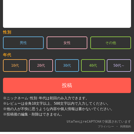
性別
男性
女性
その他
年代
10代
20代
30代
40代
50代～
投稿
※ニックネーム･性別･年代は初回のみ入力できます。
※レビューは全角10文字以上、500文字以内で入力してください。
※他の人が不快に思うような内容や個人情報は書かないでください。
※投稿後の編集・削除はできません。
UtaTenはreCAPTCHAで保護されています
-
プライバシー
利用契約