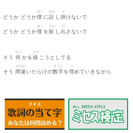
ぼく
はな
か
僕
話
掛
どうか どうか
に
し
けないで
ぼく
さが
だ
僕
探
出
どうか どうか
を
し
さないで
なに
えが
何
描
そう
かを
こうとしてる
まちが
すうじ
う
間違
数字
埋
そう
いだらけの
を
めていきながら