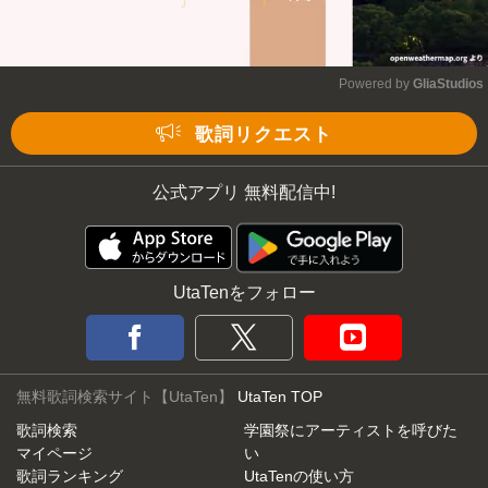
Powered by 
GliaStudios
Mute
歌詞リクエスト
公式アプリ 無料配信中!
UtaTenをフォロー
無料歌詞検索サイト【UtaTen】
UtaTen TOP
歌詞検索
学園祭にアーティストを呼びた
マイページ
い
歌詞ランキング
UtaTenの使い方