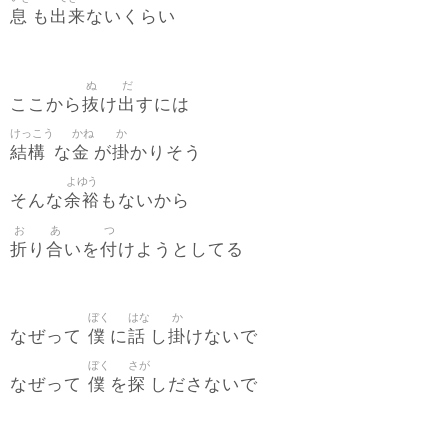
息
出来
も
ないくらい
ぬ
だ
抜
出
ここから
け
すには
けっこう
かね
か
結構
金
掛
な
が
かりそう
よゆう
余裕
そんな
もないから
お
あ
つ
折
合
付
り
いを
けようとしてる
ぼく
はな
か
僕
話
掛
なぜって
に
し
けないで
ぼく
さが
僕
探
なぜって
を
しださないで