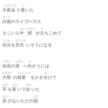
こんや
たど
つ
今夜
辿
着
り
いた
はくち
白痴
のライブハウス
じゅう
けむり
た
中
煙
立
そこいら
が
ちこめて
じぶん
みうしな
自分
見失
を
いそうになる
じゆう
とびら
む
自由
扉
向
の
へ
かうには
おおぜい
ぐんしゅう
わ
大勢
群衆
分
の
をかき
けて
みみ
ふさ
ある
耳
塞
歩
を
いで
いた
おと
はこ
音
箱
のないただの