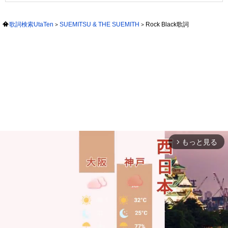
歌詞検索UtaTen
SUEMITSU & THE SUEMITH
Rock Black歌詞
もっと見る
arrow_forward_ios