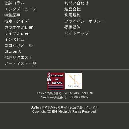
歌詞コラム
お問い合わせ
エンタメニュース
運営会社
特集記事
利用規約
検定・クイズ
プライバシーポリシー
カラオケUtaTen
提携媒体
ライブUtaTen
サイトマップ
インタビュー
ココだけメール
UtaTen X
歌詞リクエスト
アーティスト一覧
JASRAC許諾番号：9015879001Y38026
NexTone許諾番号：ID000000049
UtaTen 無料歌詞検索サイトの決定版！うたてん
Copyright (C) IBG Media. All Rights Reserved.