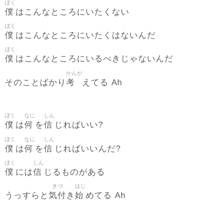
ぼく
僕
はこんなところにいたくない
ぼく
僕
はこんなところにいたくはないんだ
ぼく
僕
はこんなところにいるべきじゃないんだ
かんが
考
そのことばかり
えてる Ah
ぼく
なに
しん
僕
何
信
は
を
じればいい?
ぼく
なに
しん
僕
何
信
は
を
じればいいんだ?
ぼく
しん
僕
信
には
じるものがある
きづ
はじ
気付
始
うっすらと
き
めてる Ah