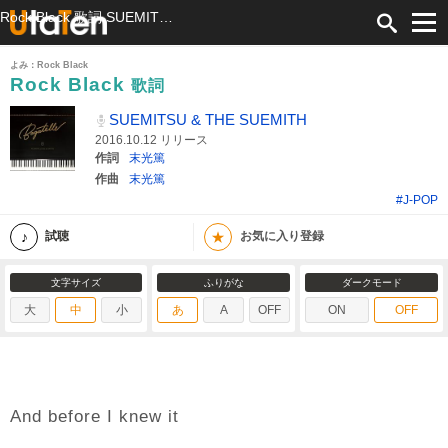
Rock Black 歌詞 SUEMITSU & THE SUEMITH ふりがな付
よみ：Rock Black
Rock Black
歌詞
SUEMITSU & THE SUEMITH
2016.10.12 リリース
作詞
末光篤
作曲
末光篤
#J-POP
★
試聴
お気に入り登録
文字サイズ
ふりがな
ダークモード
大
中
小
あ
A
OFF
ON
OFF
And before I knew it