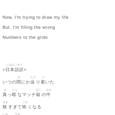
Now, I'm trying to draw my life
But, I'm filling the wrong
Numbers to the grids
にほんごやく
日本語訳
<
>
ま
たど
つ
間
辿
着
いつの
にか
り
いた
ま
くら
ばこ
なか
真
暗
箱
中
っ
なマッチ
の
せま
こわ
狭
怖
すぎて
くなる
いき
でき