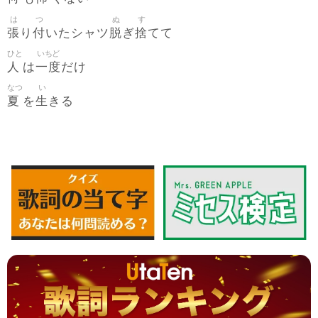
は
つ
ぬ
す
張
付
脱
捨
り
いたシャツ
ぎ
てて
ひと
いちど
人
一度
は
だけ
なつ
い
夏
生
を
きる