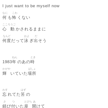
I just want to be myself now
なに
こわ
何
怖
も
くない
こころ
うご
心
動
かされるままに
なんど
およ
だ
何度
泳
出
だって
ぎ
そう
ねん
とき
年
時
1983
のあの
かがや
ばしょ
輝
場所
いていた
わす
はず
忘
筈
れてた
の
さ
つ
とびら
あ
錆
付
扉
開
び
いた
けて