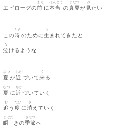
まえ
ほんとう
まなつ
み
前
本当
真夏
見
エピローグの
に
の
が
たい
とき
う
時
生
この
のために
まれてきたと
な
泣
けるような
なつ
ちか
く
夏
近
来
が
づいて
る
なつ
ちか
夏
近
に
づいていく
お
たび
き
追
度
消
う
に
えていく
まばた
きせつ
瞬
季節
きの
へ