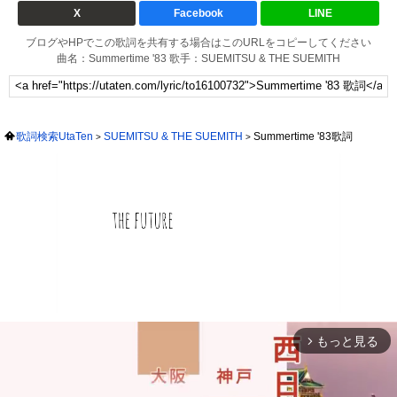
X
Facebook
LINE
ブログやHPでこの歌詞を共有する場合はこのURLをコピーしてください
曲名：Summertime '83 歌手：SUEMITSU & THE SUEMITH
歌詞検索UtaTen
SUEMITSU & THE SUEMITH
Summertime '83歌詞
もっと見る
arrow_forward_ios