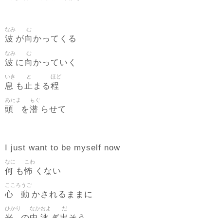
なみ
む
波
向
が
かってくる
なみ
む
波
向
に
かっていく
いき
と
ほど
息
止
程
も
まる
あたま
もぐ
頭
潜
を
らせて
I just want to be myself now
なに
こわ
何
怖
も
くない
こころ
うご
心
動
かされるままに
ひかり
なか
およ
だ
光
中
泳
出