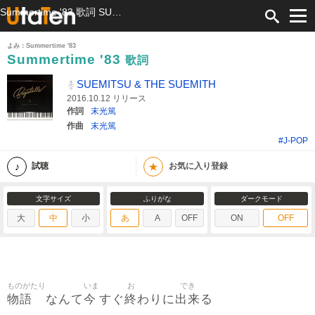
Summertime '83 歌詞 SUEMITSU & THE SUEMITH ふりがな付
よみ：Summertime '83
Summertime '83
歌詞
SUEMITSU & THE SUEMITH
2016.10.12 リリース
作詞
末光篤
作曲
末光篤
#J-POP
★
試聴
お気に入り登録
文字サイズ
ふりがな
ダークモード
大
中
小
あ
A
OFF
ON
OFF
ものがたり
いま
お
でき
物語
今
終
出来
なんて
すぐ
わりに
る