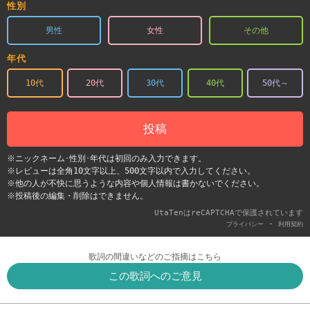
性別
男性
女性
その他
年代
10代
20代
30代
40代
50代～
投稿
※ニックネーム･性別･年代は初回のみ入力できます。
※レビューは全角10文字以上、500文字以内で入力してください。
※他の人が不快に思うような内容や個人情報は書かないでください。
※投稿後の編集・削除はできません。
UtaTenはreCAPTCHAで保護されています
-
プライバシー
利用契約
歌詞の間違いなどのご指摘はこちら
この歌詞へのご意見