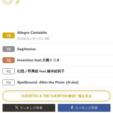
グ
Allegro Cantabile
1位
のだめカンタービレ ED
Sagittarius
2位
Invention feat.大橋トリオ
3位
幻想ノ即興曲 feat.橋本絵莉子
4位
Spellbound -After the Prom- [A-dur]
5位
SUEMITSU & THE SUEMITHの歌詞一覧を見る
ランキング共有
ランキング共有