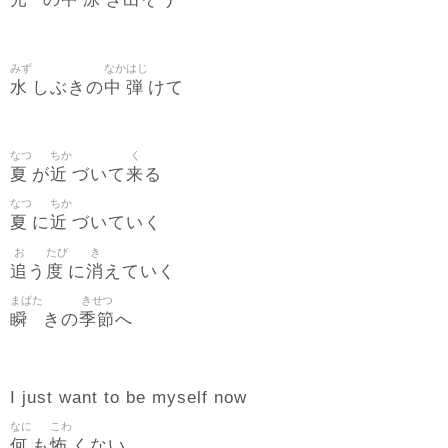
の
ぎ
そう
みず
なか
はじ
水
中
弾
しぶきの
けて
なつ
ちか
く
夏
近
来
が
づいて
る
なつ
ちか
夏
近
に
づいていく
お
たび
き
追
度
消
う
に
えていく
まばた
きせつ
瞬
季節
きの
へ
I just want to be myself now
なに
こわ
何
怖
も
くない