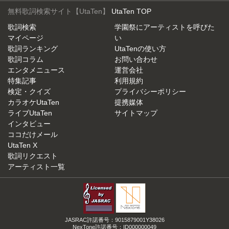
無料歌詞検索サイト【UtaTen】
UtaTen TOP
歌詞検索
学園祭にアーティストを呼びた
マイページ
い
歌詞ランキング
UtaTenの使い方
歌詞コラム
お問い合わせ
エンタメニュース
運営会社
特集記事
利用規約
検定・クイズ
プライバシーポリシー
カラオケUtaTen
提携媒体
ライブUtaTen
サイトマップ
インタビュー
ココだけメール
UtaTen X
歌詞リクエスト
アーティスト一覧
JASRAC許諾番号：9015879001Y38026
NexTone許諾番号：ID000000049