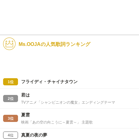
Ms.OOJAの人気歌詞ランキング
フライディ・チャイナタウン
1位
君は
2位
TVアニメ「シャンピニオンの魔女」エンディングテーマ
夏雲
3位
映画「あの空の向こうに～夏雲～」 主題歌
真夏の夜の夢
4位