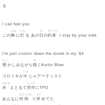
る
I can feel you
むね
とも
ひ
やくそく
胸
灯
日
約束
この
に
る あの
の
I stay by your side
I'm just cruisin' down the street in my '64
なつ
き
懐
聴
かしみながら
くKurtis Blow
いま
今
ゴロツキが
じゃアーティスト
わきま
しょさ
弁
所作
えとるて
にTPO
なに
こだわ
もと
何
拘
求
あんなに
り
めてた