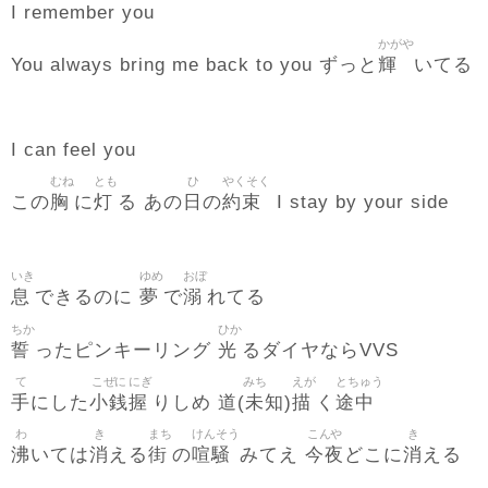
I remember you
かがや
輝
You always bring me back to you ずっと
いてる
I can feel you
むね
とも
ひ
やくそく
胸
灯
日
約束
この
に
る あの
の
I stay by your side
いき
ゆめ
おぼ
息
夢
溺
できるのに
で
れてる
ちか
ひか
誓
光
ったピンキーリング
るダイヤならVVS
て
こぜに
にぎ
みち
えが
とちゅう
手
小銭
握
道(未知)
描
途中
にした
りしめ
く
わ
き
まち
けんそう
こんや
き
沸
消
街
喧騒
今夜
消
いては
える
の
みてえ
どこに
える