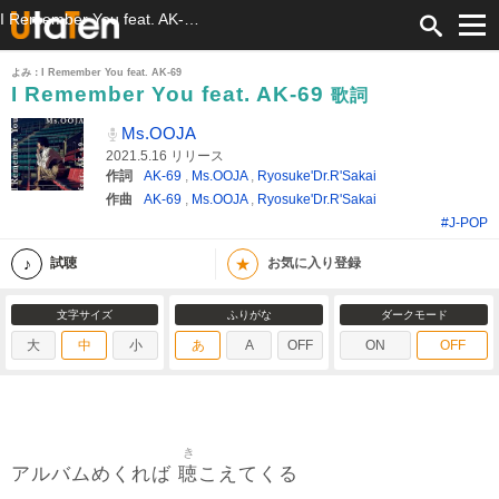
I Remember You feat. AK-69 歌詞 Ms.OOJA ふりがな付
よみ：I Remember You feat. AK-69
I Remember You feat. AK-69
歌詞
Ms.OOJA
2021.5.16 リリース
作詞
AK-69
,
Ms.OOJA
,
Ryosuke'Dr.R'Sakai
作曲
AK-69
,
Ms.OOJA
,
Ryosuke'Dr.R'Sakai
#J-POP
★
試聴
お気に入り登録
文字サイズ
ふりがな
ダークモード
大
中
小
あ
A
OFF
ON
OFF
き
聴
アルバムめくれば
こえてくる