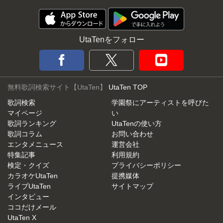
UtaTenをフォロー
無料歌詞検索サイト【UtaTen】
UtaTen TOP
歌詞検索
学園祭にアーティストを呼びた
マイページ
い
歌詞ランキング
UtaTenの使い方
歌詞コラム
お問い合わせ
エンタメニュース
運営会社
特集記事
利用規約
検定・クイズ
プライバシーポリシー
カラオケUtaTen
提携媒体
ライブUtaTen
サイトマップ
インタビュー
ココだけメール
UtaTen X