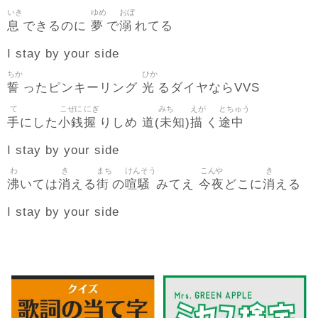
いき
ゆめ
おぼ
息
夢
溺
できるのに
で
れてる
I stay by your side
ちか
ひか
誓
光
ったピンキーリング
るダイヤならVVS
て
こぜに
にぎ
みち
えが
とちゅう
手
小銭
握
道(未知)
描
途中
にした
りしめ
く
I stay by your side
わ
き
まち
けんそう
こんや
き
沸
消
街
喧騒
今夜
消
いては
える
の
みてえ
どこに
える
I stay by your side