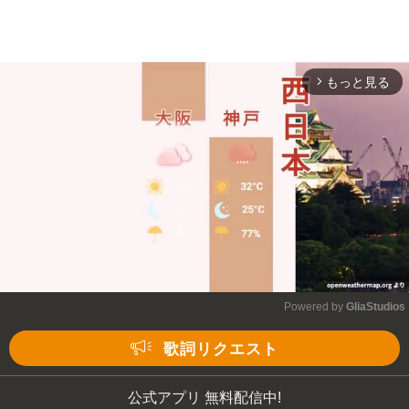
もっと見る
arrow_forward_ios
Powered by 
GliaStudios
Mute
歌詞リクエスト
公式アプリ 無料配信中!