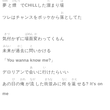
ゆめ
けむり
た
ば
夢
煙
溜
場
と
でCHILLした
まり
お
落
ツレはチャンスをポッケから
としてた
きづ
ばめん
か
気付
場面
変
かずに
わってくもん
みらい
かこ
と
未来
過去
問
が
に
いかける
「You wanna know me?」
あ
い
会
行
デロリアンで
いに
けたらいい
ひ
おれ
なが
まちな
なに
かえ
日
俺
流
街並
何
返
あの
の
が
した
みに
を
せる? It's on
me