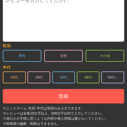
性別
男性
女性
その他
年代
10代
20代
30代
40代
50代～
投稿
※ニックネーム･性別･年代は初回のみ入力できます。
※レビューは全角10文字以上、500文字以内で入力してください。
※他の人が不快に思うような内容や個人情報は書かないでください。
※投稿後の編集・削除はできません。