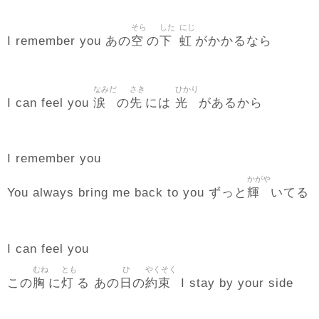
そら
した
にじ
空
下
虹
I remember you あの
の
がかかるなら
なみだ
さき
ひかり
涙
先
光
I can feel you
の
には
があるから
I remember you
かがや
輝
You always bring me back to you ずっと
いてる
I can feel you
むね
とも
ひ
やくそく
胸
灯
日
約束
この
に
る あの
の
I stay by your side