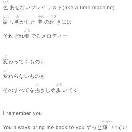
いろ
色
あせないプレイリスト(like a time machine)
かた
あ
ゆめ
つづ
語
明
夢
続
り
かした
の
きには
かな
奏
それぞれ
でるメロディー
か
変
わってくものも
か
変
わらないものも
だ
ある
抱
歩
そのすべてを
きしめ
いてく
I remember you
かがや
輝
You always bring me back to you ずっと
いてい