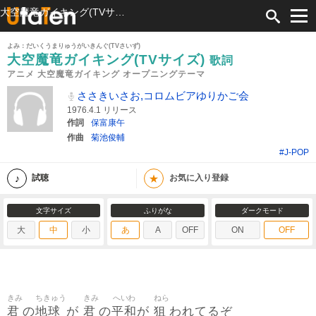
大空魔竜ガイキング(TVサイズ) 歌詞 ささきいさお,コロムビアゆりかご会 アニメ 大空魔竜ガイキング オープニングテーマ ふりがな付
よみ：だいくうまりゅうがいきんぐ(TVさいず)
大空魔竜ガイキング(TVサイズ)
歌詞
アニメ 大空魔竜ガイキング オープニングテーマ
ささきいさお,コロムビアゆりかご会
1976.4.1 リリース
作詞
保富康午
作曲
菊池俊輔
#J-POP
★
試聴
お気に入り登録
文字サイズ
ふりがな
ダークモード
大
中
小
あ
A
OFF
ON
OFF
きみ
ちきゅう
きみ
へいわ
ねら
君
地球
君
平和
狙
の
が
の
が
われてるぞ