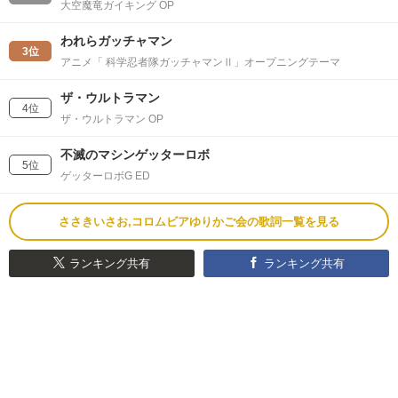
大空魔竜ガイキング OP
われらガッチャマン
3位
アニメ「 科学忍者隊ガッチャマンⅡ」オープニングテーマ
ザ・ウルトラマン
4位
ザ・ウルトラマン OP
不滅のマシンゲッターロボ
5位
ゲッターロボG ED
ささきいさお,コロムビアゆりかご会の歌詞一覧を見る
ランキング共有
ランキング共有