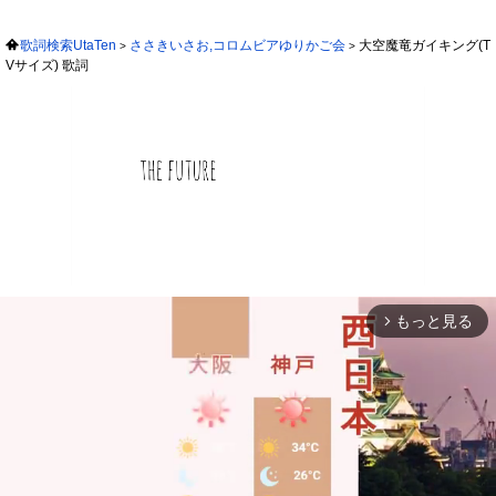
歌詞検索UtaTen
ささきいさお,コロムビアゆりかご会
大空魔竜ガイキング(T
Vサイズ) 歌詞
もっと見る
arrow_forward_ios