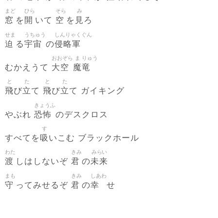
まど
ひら
そら
み
窓
開
空
見
を
いて
を
ろ
せま
うちゅう
しんりゃくぐん
迫
宇宙
侵略軍
る
の
おおぞら
ま
りゅう
大空
魔
竜
むかえうて
と
た
と
た
飛
立
飛
立
び
て
び
て ガイキング
きょうふ
恐怖
やぶれ
のデスクロス
す
吸
すべてを
いこむ ブラックホール
わた
きみ
みらい
渡
君
未来
しはしないぞ
の
まも
きみ
しあわ
守
君
幸
ってみせるぞ
の
せ