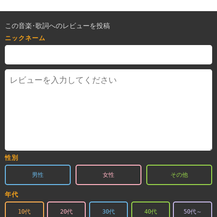
この音楽･歌詞へのレビューを投稿
ニックネーム
性別
男性
女性
その他
年代
10代
20代
30代
40代
50代～