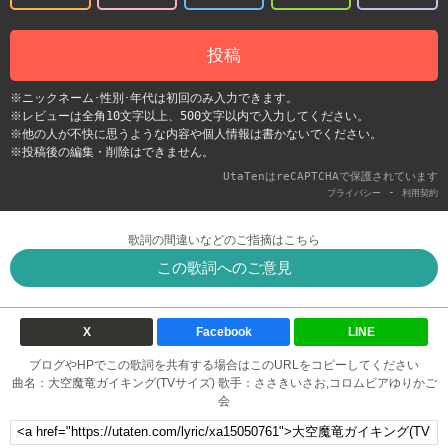
投稿
※ニックネーム･性別･年代は初回のみ入力できます。
※レビューは全角10文字以上、500文字以内で入力してください。
※他の人が不快に思うような内容や個人情報は書かないでください。
※投稿後の編集・削除はできません。
UtaTenはreCAPTCHAで保護されています
-
プライバシー
利用契約
歌詞の間違いなどのご指摘はこちら
この歌詞へのご意見
X
Facebook
LINE
ブログやHPでこの歌詞を共有する場合はこのURLをコピーしてください
曲名：大空魔竜ガイキング(TVサイズ) 歌手：ささきいさお,コロムビアゆりかご
会