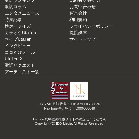
歌詞ランキング
UtaTenの使い方
歌詞コラム
お問い合わせ
エンタメニュース
運営会社
特集記事
利用規約
検定・クイズ
プライバシーポリシー
カラオケUtaTen
提携媒体
ライブUtaTen
サイトマップ
インタビュー
ココだけメール
UtaTen X
歌詞リクエスト
アーティスト一覧
JASRAC許諾番号：9015879001Y38026
NexTone許諾番号：ID000000049
UtaTen 無料歌詞検索サイトの決定版！うたてん
Copyright (C) IBG Media. All Rights Reserved.