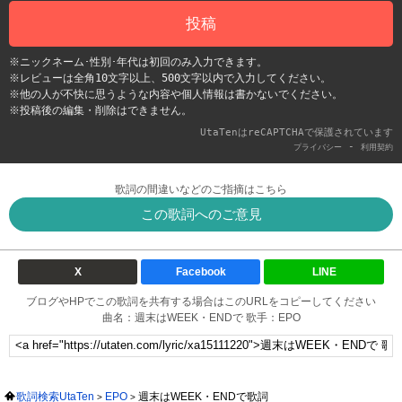
投稿
※ニックネーム･性別･年代は初回のみ入力できます。
※レビューは全角10文字以上、500文字以内で入力してください。
※他の人が不快に思うような内容や個人情報は書かないでください。
※投稿後の編集・削除はできません。
UtaTenはreCAPTCHAで保護されています
-
プライバシー
利用契約
歌詞の間違いなどのご指摘はこちら
この歌詞へのご意見
X
Facebook
LINE
ブログやHPでこの歌詞を共有する場合はこのURLをコピーしてください
曲名：週末はWEEK・ENDで 歌手：EPO
歌詞検索UtaTen
EPO
週末はWEEK・ENDで歌詞