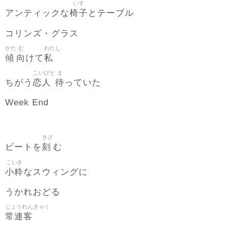
いす
椅子
アンティックな
とテーブル
コリンズ・グラス
かた
む
わたし
傾
向
私
けて
こいびと
ま
恋人
待
ちがう
っていた
Week End
きざ
刻
ビートを
む
こいき
小粋
なスウィングに
うかれおどる
じょうれんきゃく
常連客