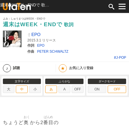
週末はWEEK・ENDで 歌詞 EPO ふりがな付
よみ：しゅうまつはWEEK・ENDで
週末はWEEK・ENDで
歌詞
EPO
2015.3.1 リリース
作詞
EPO
作曲
PETER SCHWALTZ
#J-POP
★
試聴
お気に入り登録
文字サイズ
ふりがな
ダークモード
大
中
小
あ
A
OFF
ON
OFF
おく
ばんめ
奥
番目
ちょうど
から2
の