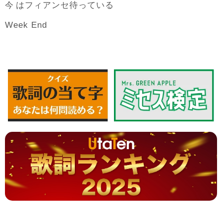
今
待
はフィアンセ
っている
Week End