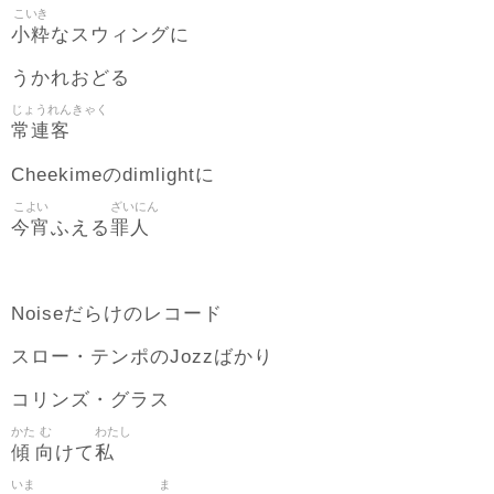
こいき
小粋
なスウィングに
うかれおどる
じょうれんきゃく
常連客
Cheekimeのdimlightに
こよい
ざいにん
今宵
罪人
ふえる
Noiseだらけのレコード
スロー・テンポのJozzばかり
コリンズ・グラス
かた
む
わたし
傾
向
私
けて
いま
ま