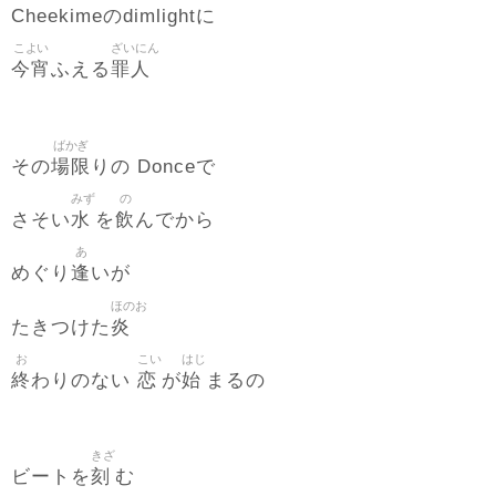
Cheekimeのdimlightに
こよい
ざいにん
今宵
罪人
ふえる
ばかぎ
場限
その
りの Donceで
みず
の
水
飲
さそい
を
んでから
あ
逢
めぐり
いが
ほのお
炎
たきつけた
お
こい
はじ
終
恋
始
わりのない
が
まるの
きざ
刻
ビートを
む