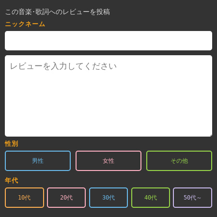
この音楽･歌詞へのレビューを投稿
ニックネーム
性別
男性
女性
その他
年代
10代
20代
30代
40代
50代～