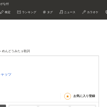
りがな付
検定
ランキング
タグ
ニュース
カラオケ
めんどうみたョ歌詞
キャッツ
お気に入り登録
★