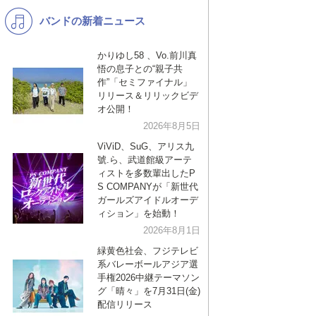
バンドの新着ニュース
K-POP
バンド
演歌・歌謡
洋楽
かりゆし58 、Vo.前川真
悟の息子との“親子共
VTuber
ディズニー
作”「セミファイナル」
リリース＆リリックビデ
オ公開！
2026年8月5日
ViViD、SuG、アリス九
號.ら、武道館級アーテ
ィストを多数輩出したP
S COMPANYが「新世代
ガールズアイドルオーデ
ィション」を始動！
2026年8月1日
緑黄色社会、フジテレビ
系バレーボールアジア選
手権2026中継テーマソン
グ「晴々」を7月31日(金)
配信リリース