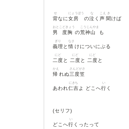
せ
にょうぼう
な
こえ
き
背
女房
泣
声
聞
なに
の
く
けば
おとこ
どきょう
こうじんやま
男
度胸
荒神山
の
も
ぎり
なさ
義理
情
と
けについにぶる
にど
にど
にど
二度
二度
二度
と
と
と
かえ
さんどがさ
帰
三度笠
れぬ
にきち
い
仁吉
行
あわれ
よ どこへ
く
(セリフ)
い
行
どこへ
くったって