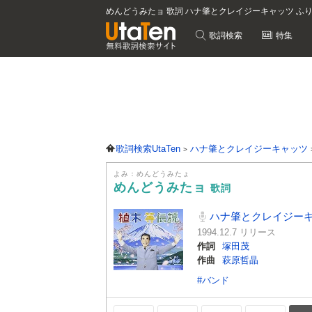
めんどうみたョ 歌詞 ハナ肇とクレイジーキャッツ ふ
歌詞検索
特集
歌詞検索UtaTen
ハナ肇とクレイジーキャッツ
よみ：めんどうみたょ
めんどうみたョ
歌詞
ハナ肇とクレイジー
1994.12.7 リリース
作詞
塚田茂
作曲
萩原哲晶
#バンド