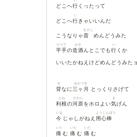
い
行
どこへ
くったって
い
行
どこへ
きゃいいんだ
むかし
昔
こうなりゃ
めんどうみた
ひらて
みき
い
平手
造酒
行
の
んとこでも
くか
いいたかねえけどめんどうみた
せ
みかづき
背
三ヶ月
なに
とっくりさげて
とね
かわら
き
利根
河原
気
の
をホロよい
げん
いま
ようじんぼう
今
用心棒
じゃしがねえ
いた
いた
いた
痛
痛
痛
む
む
む