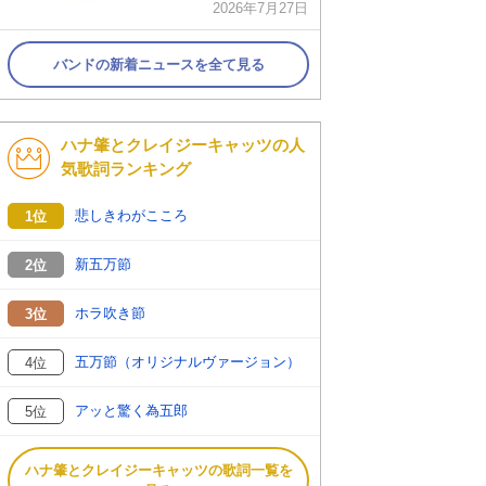
2026年7月27日
バンドの新着ニュースを全て見る
ハナ肇とクレイジーキャッツの人
気歌詞ランキング
悲しきわがこころ
1位
新五万節
2位
ホラ吹き節
3位
五万節（オリジナルヴァージョン）
4位
アッと驚く為五郎
5位
ハナ肇とクレイジーキャッツの歌詞一覧を