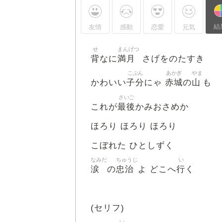
結
友情
感動
恋愛
元気
せ
まんげつ
背
満月
なに
さげをのたすき
こぶん
あかぎ
やま
子分
赤城
山
かわいい
にゃ
の
も
さいご
最後
これが
かみおさめか
ほろり ほろり ほろり
こぼれた ひとしずく
なみだ
ちゅうじ
い
涙
忠治
行
の
よ どこへ
く
(セリフ)