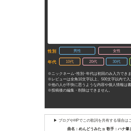
男性
女性
性別
10代
20代
30代
年代
※ニックネーム･性別･年代は初回のみ入力でき
※レビューは全角10文字以上、500文字以内で
※他の人が不快に思うような内容や個人情報は
※投稿後の編集・削除はできません。
▶︎ ブログやHPでこの歌詞を共有する場合は
曲名：めんどうみたョ 歌手：ハナ肇