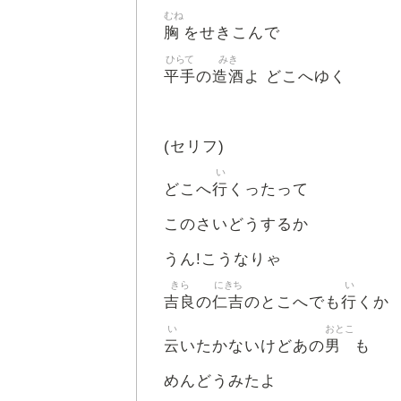
むね
胸
をせきこんで
ひらて
みき
平手
造酒
の
よ どこへゆく
(セリフ)
い
行
どこへ
くったって
このさいどうするか
うん!こうなりゃ
きら
にきち
い
吉良
仁吉
行
の
のとこへでも
くか
い
おとこ
云
男
いたかないけどあの
も
めんどうみたよ