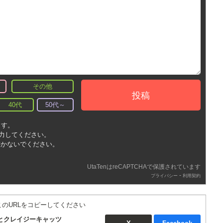
その他
投稿
40代
50代～
ます。
入力してください。
書かないでください。
UtaTenはreCAPTCHAで保護されています
-
プライバシー
利用契約
このURLをコピーしてください
とクレイジーキャッツ