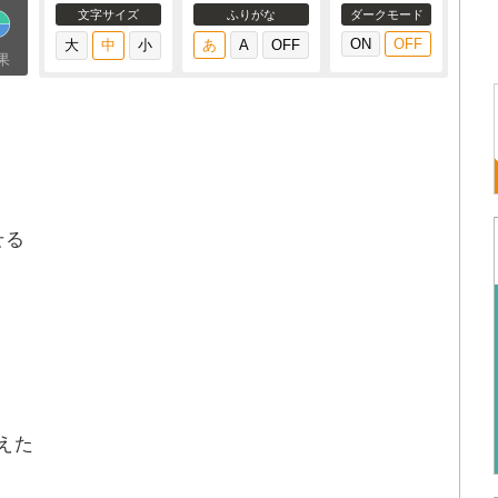
文字サイズ
ふりがな
ダークモード
果
せる
えた