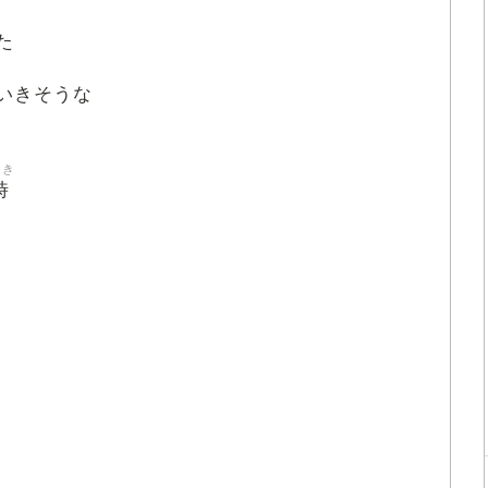
た
いきそうな
とき
時