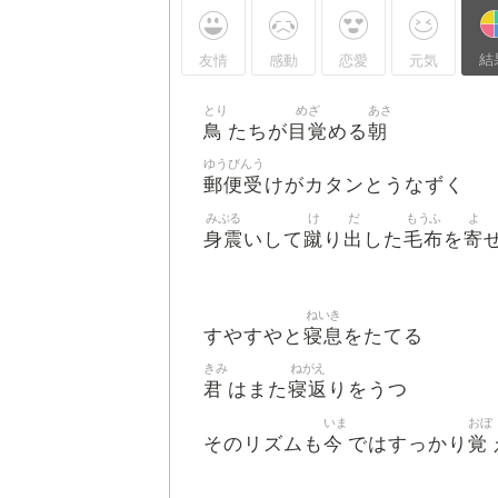
結
友情
感動
恋愛
元気
とり
めざ
あさ
鳥
目覚
朝
たちが
める
ゆうびんう
郵便受
けがカタンとうなずく
みぶる
け
だ
もうふ
よ
身震
蹴
出
毛布
寄
いして
り
した
を
ねいき
寝息
すやすやと
をたてる
きみ
ねがえ
君
寝返
はまた
りをうつ
いま
おぼ
今
覚
そのリズムも
ではすっかり