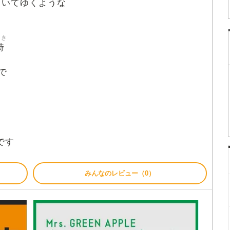
いてゆくような
とき
時
で
です
みんなのレビュー（0）