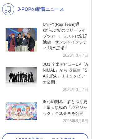
J-POPの新着ニュース
K-POP
演歌・歌謡
バンド
洋楽
UNiFY(Rap Team)通
称“らぷち”のフリーライ
VTuber
ディズニー
ブツアー、ラストは9/17
池袋・サンシャインシテ
ィ 噴水広場！
2026年8月7日
JO1 全米デビューEP『A
NIMAL』から 収録曲「S
AKURA」リリックビデ
オ公開！
2026年8月7日
8/7(金)開幕！すとぷり史
上最大規模の「渋谷ジャ
ック」全16企画を公開
2026年8月6日