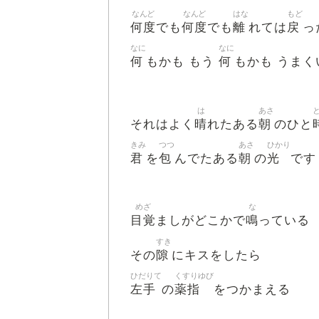
なんど
なんど
はな
もど
何度
何度
離
戻
でも
でも
れては
っ
なに
なに
何
何
もかも もう
もかも うまく
は
あさ
晴
朝
それはよく
れたある
のひと
きみ
つつ
あさ
ひかり
君
包
朝
光
を
んでたある
の
です
めざ
な
目覚
鳴
ましがどこかで
っている
すき
隙
その
にキスをしたら
ひだりて
くすりゆび
左手
薬指
の
をつかまえる