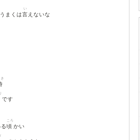
い
言
 うまくは
えないな
とき
時
り
です
ころ
頃
わる
かい
づ