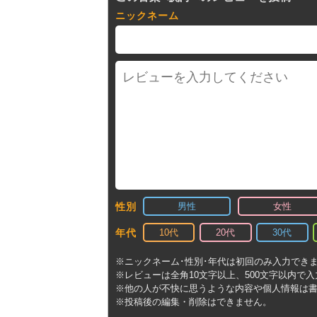
ニックネーム
男性
女性
性別
10代
20代
30代
年代
※ニックネーム･性別･年代は初回のみ入力でき
※レビューは全角10文字以上、500文字以内で
※他の人が不快に思うような内容や個人情報は
※投稿後の編集・削除はできません。