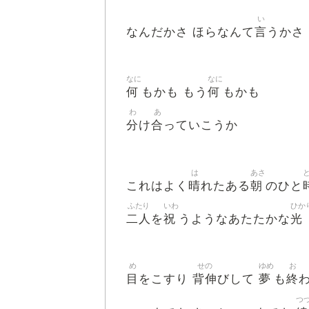
い
言
なんだかさ ほらなんて
うかさ
なに
なに
何
何
もかも もう
もかも
わ
あ
分
合
け
っていこうか
は
あさ
晴
朝
これはよく
れたある
のひと
ふたり
いわ
ひか
二人
祝
光
を
うようなあたたかな
め
せの
ゆめ
お
目
背伸
夢
終
をこすり
びして
も
つ