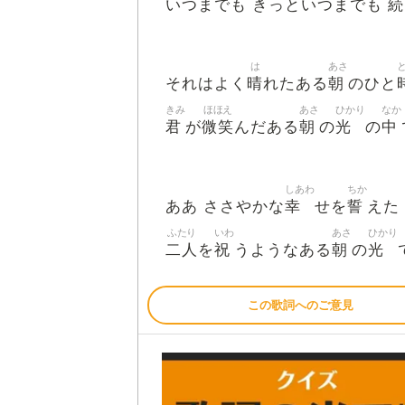
続
いつまでも きっといつまでも
は
あさ
晴
朝
それはよく
れたある
のひと
きみ
ほほえ
あさ
ひかり
なか
君
微笑
朝
光
中
が
んだある
の
の
しあわ
ちか
幸
誓
ああ ささやかな
せを
えた
ふたり
いわ
あさ
ひかり
二人
祝
朝
光
を
うようなある
の
この歌詞へのご意見