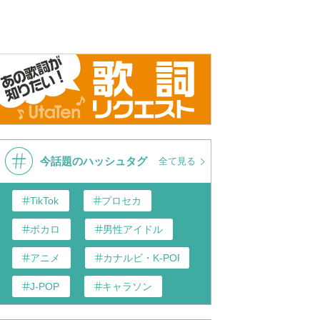
今話題のハッシュタグ
全て見る
TikTok
プロセカ
ボカロ
男性アイドル
アニメ
カナルビ・K-POP和訳
J-POP
キャラソン
あんスタ
歌い手