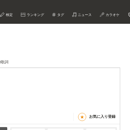
検定
ランキング
タグ
ニュース
カラオケ
ght歌詞
お気に入り登録
★