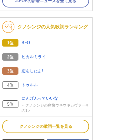
J-POPの新着ニュースを全て見る
クノシンジの人気歌詞ランキング
BFO
1位
ヒカルミライ
2位
恋をしたよ!
3位
トゥルル
4位
にんげんっていいな
5位
＜クノシンジの痛快ウキウキカヴァーそ
の1＞
クノシンジの歌詞一覧を見る