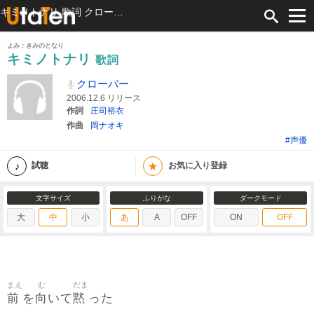
キミノトナリ 歌詞 クローバー ふりがな付
よみ：きみのとなり
キミノトナリ
歌詞
クローバー
2006.12.6 リリース
作詞
庄司裕衣
作曲
岡ナオキ
#声優
★
試聴
お気に入り登録
文字サイズ
ふりがな
ダークモード
大
中
小
あ
A
OFF
ON
OFF
まえ
む
だま
前
向
黙
を
いて
った