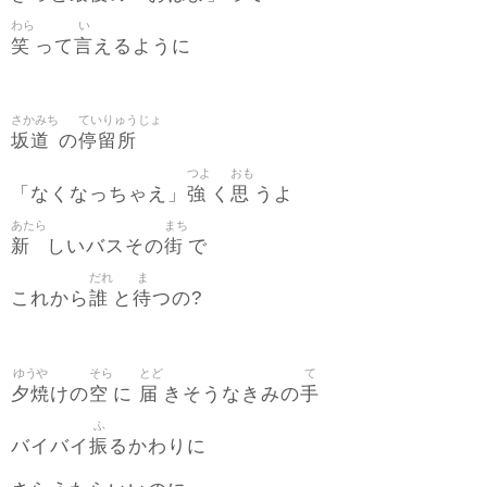
わら
い
笑
言
って
えるように
さかみち
ていりゅうじょ
坂道
停留所
の
つよ
おも
強
思
「なくなっちゃえ」
く
うよ
あたら
まち
新
街
しいバスその
で
だれ
ま
誰
待
これから
と
つの?
ゆうや
そら
とど
て
夕焼
空
届
手
けの
に
きそうなきみの
ふ
振
バイバイ
るかわりに