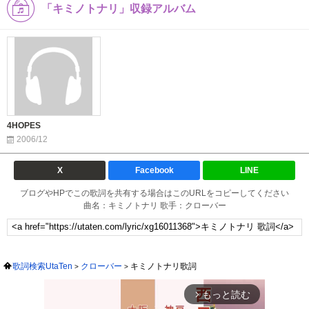
「キミノトナリ」収録アルバム
4HOPES
2006/12
X
Facebook
LINE
ブログやHPでこの歌詞を共有する場合はこのURLをコピーしてください
曲名：キミノトナリ 歌手：クローバー
歌詞検索UtaTen
クローバー
キミノトナリ歌詞
もっと読む
arrow_forward_ios