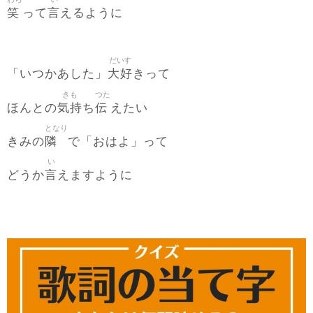
笑
言
って
えるように
だいす
大好
「いつかあした」
きって
きも
つた
気持
伝
ほんとの
ち
えたい
となり
隣
きみの
で「おはよ」って
い
言
どうか
えますように