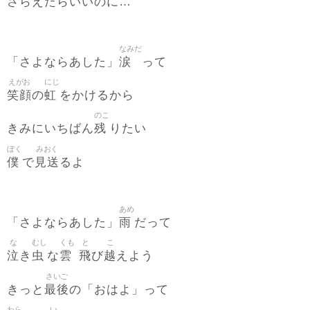
さらえたらいいのに…
なみだ
涙
「さよならあした」
って
えがお
にじ
笑顔
虹
の
をかけるから
のこ
残
きみにいちばん
りたい
ぼく
みおく
僕
見送
で
るよ
あめ
雨
「さよならあした」
だって
な
むし
くも
と
こ
泣
虫
雲
飛
越
き
な
び
えよう
さいご
最後
きっと
の「おはよ」って
わら
い