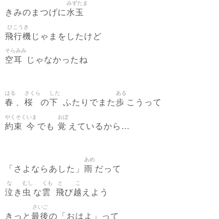
みずたま
水玉
きみのまつげに
ひこうき
飛行機
じゃまをしたけど
そらみみ
空耳
じゃなかったね
はる
さくら
した
ある
春
桜
下
歩
、
の
ふたりでまた
こうって
やくそく
いま
おぼ
約束
今
覚
でも
えているから…
あめ
雨
「さよならあした」
だって
な
むし
くも
と
こ
泣
虫
雲
飛
越
き
な
び
えよう
さいご
最後
きっと
の「おはよ」って