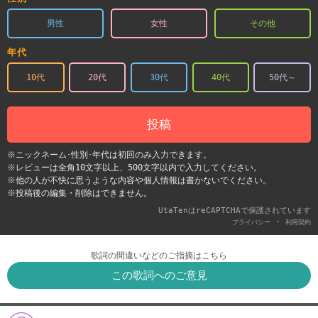
男性
女性
その他
年代
10代
20代
30代
40代
50代～
投稿
※ニックネーム･性別･年代は初回のみ入力できます。
※レビューは全角10文字以上、500文字以内で入力してください。
※他の人が不快に思うような内容や個人情報は書かないでください。
※投稿後の編集・削除はできません。
UtaTenはreCAPTCHAで保護されています
-
プライバシー
利用契約
歌詞の間違いなどのご指摘はこちら
この歌詞へのご意見