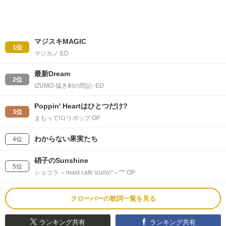
マジスキMAGIC
1位
マジカノ ED
最新Dream
2位
IZUMO-猛き剣の閃記- ED
Poppin' Heartはひとつだけ?
3位
まもって!ロリポップ OP
わからない果実たち
4位
硝子のSunshine
5位
ショコラ ～maid cafe \curio\"～""" OP
クローバーの歌詞一覧を見る
ランキング共有
ランキング共有