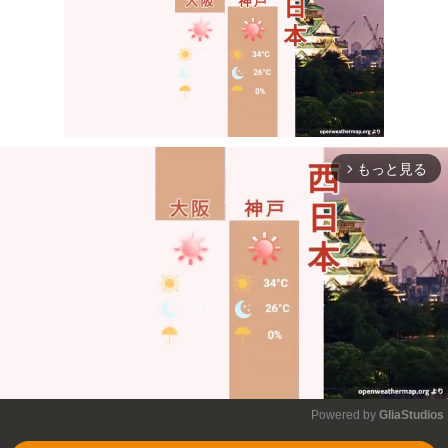
もっと見る
arrow_forward_ios
Mute
Powered by 
GliaStudios