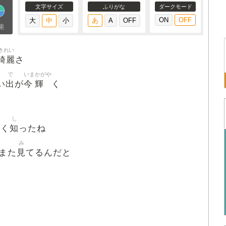
文字サイズ
ふりがな
ダークモード
果
きれい
綺麗
さ
で
いま
かがや
出
今
輝
い
が
く
し
知
なく
ったね
み
見
また
てるんだと