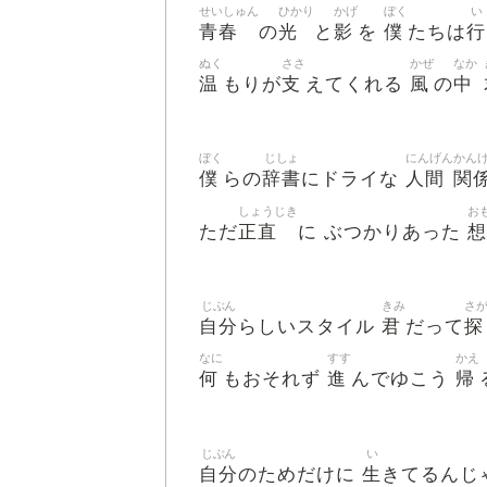
せいしゅん
ひかり
かげ
ぼく
い
青春
光
影
僕
行
の
と
を
たちは
ぬく
ささ
かぜ
なか
温
支
風
中
もりが
えてくれる
の
ぼく
じしょ
にんげん
かん
僕
辞書
人間
関
らの
にドライな
しょうじき
お
正直
想
ただ
に ぶつかりあった
じぶん
きみ
さ
自分
君
探
らしいスタイル
だって
なに
すす
かえ
何
進
帰
もおそれず
んでゆこう
じぶん
い
自分
生
のためだけに
きてるんじ