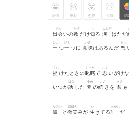
結
友情
感動
恋愛
元気
であ
かず
し
なみだ
出会
数
知
涙
いの
だけ
る
はただ
ひと
ひと
いみ
おも
一
一
意味
想
つ
つに
はあるんだ
くじ
しった
おも
挫
叱咤
思
けたときの
で
いがけ
はな
ゆめ
つづ
きみ
話
夢
続
君
いつか
した
の
きを
も
なみだ
ほほえ
い
あかし
涙
微笑
生
証
と
みが
きてる
だ