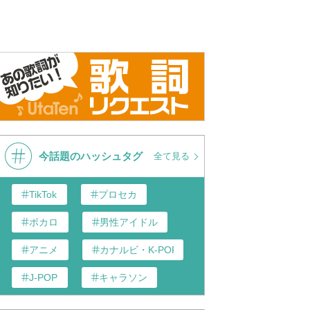
今話題のハッシュタグ
全て見る
TikTok
プロセカ
ボカロ
男性アイドル
アニメ
カナルビ・K-POP和訳
J-POP
キャラソン
歌い手
あんスタ