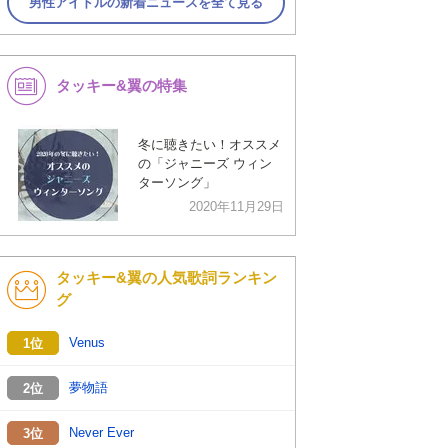
男性アイドルの新着ニュースを全て見る
タッキー&翼の特集
冬に聴きたい！オススメ
の「ジャニーズ ウィン
ターソング」
2020年11月29日
タッキー&翼の人気歌詞ランキン
グ
Venus
1位
夢物語
2位
Never Ever
3位