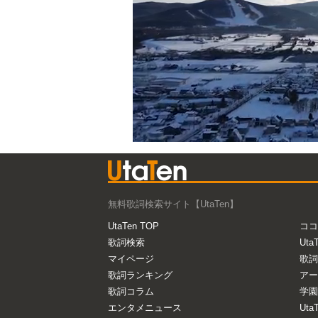
無料歌詞検索サイト【UtaTen】
UtaTen TOP
ココ
歌詞検索
Uta
マイページ
歌詞
歌詞ランキング
アー
歌詞コラム
学園
エンタメニュース
Ut