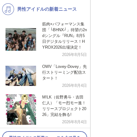
男性アイドルの新着ニュース
K-POP
洋楽
バンド
演歌・歌謡
筋肉×パフォーマンス集
団「└BHNX┘」待望の2n
VTuber
ジャニーズ
dシングル『RUN』8月5
日デジタルリリース！H
YROX2026出場決定！
2026年8月5日
OWV「Lovey-Dovey」先
行ストリーミング配信ス
タート！
2026年8月4日
M!LK（佐野勇斗・吉田
仁人）「モー烈モー進！
リリースプロジェクト20
26」完結を飾る!
2026年8月4日