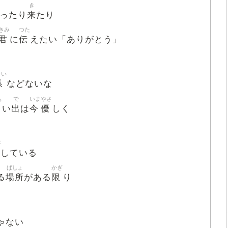
き
来
ったり
たり
きみ
つた
君
伝
に
えたい「ありがとう」
けい
係
などないな
も
で
いま
やさ
出
今
優
い
は
しく
が
している
ばしょ
かぎ
場所
限
る
がある
り
ゃない