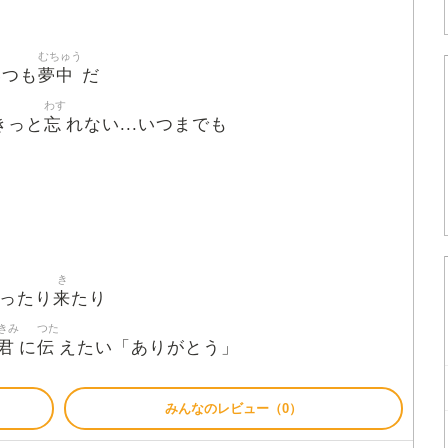
むちゅう
夢中
いつも
だ
わす
忘
きっと
れない...いつまでも
き
来
ったり
たり
きみ
つた
君
伝
に
えたい「ありがとう」
みんなのレビュー（0）