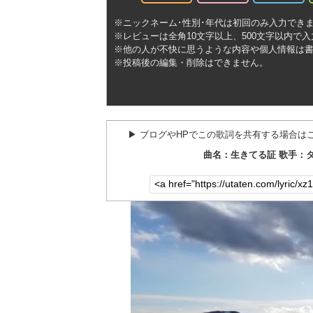
※ニックネーム･性別･年代は初回のみ入力でき
※レビューは全角10文字以上、500文字以内で
※他の人が不快に思うような内容や個人情報は
※投稿後の編集・削除はできません。
▶︎ ブログやHPでこの歌詞を共有する場合は
曲名：生きてる証 歌手：