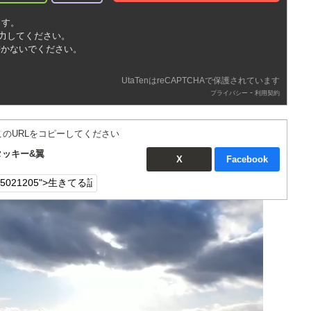
ます。
入力してください。
書かないでください。
UtaTenはreCAPTCHAで保護されています
-
プライバシー
利用契約
このURLをコピーしてください
タッキー&翼
X
Facebook