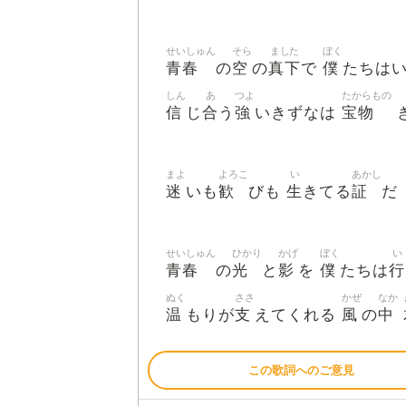
せいしゅん
そら
ました
ぼく
青春
空
真下
僕
の
の
で
たちは
しん
あ
つよ
たからもの
信
合
強
宝物
じ
う
いきずなは
まよ
よろこ
い
あかし
迷
歓
生
証
いも
びも
きてる
だ
せいしゅん
ひかり
かげ
ぼく
い
青春
光
影
僕
行
の
と
を
たちは
ぬく
ささ
かぜ
なか
温
支
風
中
もりが
えてくれる
の
この歌詞へのご意見