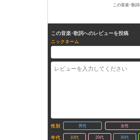
この音楽･歌
この音楽･歌詞へのレビューを投稿
ニックネーム
男性
女性
性別
10代
20代
30代
年代