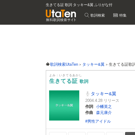
生きてる証 歌詞 タッキー&翼 ふりがな付
歌詞検索
特集
歌詞検索UtaTen
タッキー&翼
生きてる証歌
よみ：いきてるあかし
生きてる証
歌詞
タッキー&翼
2004.4.28 リリース
作詞
小幡英之
作曲
森元康介
#男性アイドル