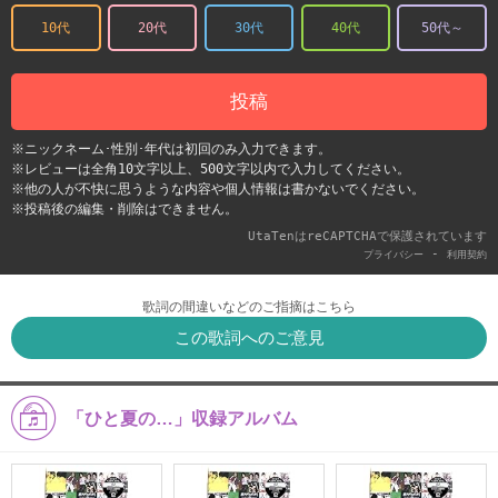
10代
20代
30代
40代
50代～
投稿
※ニックネーム･性別･年代は初回のみ入力できます。
※レビューは全角10文字以上、500文字以内で入力してください。
※他の人が不快に思うような内容や個人情報は書かないでください。
※投稿後の編集・削除はできません。
UtaTenはreCAPTCHAで保護されています
-
プライバシー
利用契約
歌詞の間違いなどのご指摘はこちら
この歌詞へのご意見
「ひと夏の…」収録アルバム