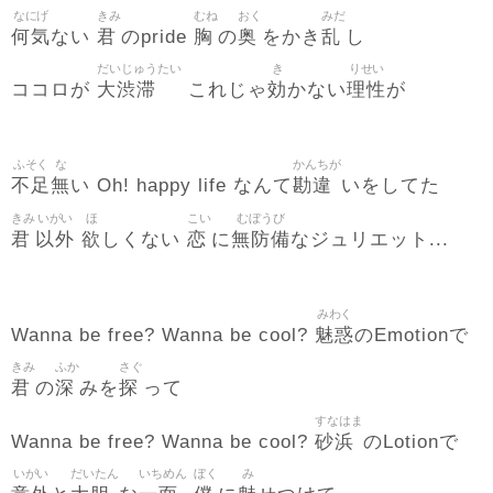
なにげ
きみ
むね
おく
みだ
何気
君
胸
奥
乱
ない
のpride
の
をかき
し
だいじゅうたい
き
りせい
大渋滞
効
理性
ココロが
これじゃ
かない
が
ふそく
な
かんちが
不足
無
勘違
い Oh! happy life なんて
いをしてた
きみ
いがい
ほ
こい
むぼうび
君
以外
欲
恋
無防備
しくない
に
なジュリエット...
みわく
魅惑
Wanna be free? Wanna be cool?
のEmotionで
きみ
ふか
さぐ
君
深
探
の
みを
って
すなはま
砂浜
Wanna be free? Wanna be cool?
のLotionで
いがい
だいたん
いちめん
ぼく
み