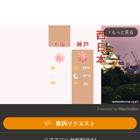
もっと見る
arrow_forward_ios
Powered by 
GliaStudios
Mute
歌詞リクエスト