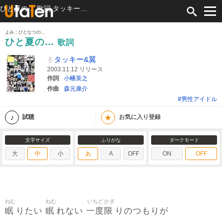
ひと夏の… 歌詞 タッキー&翼 ふりがな付
よみ：ひとなつの…
ひと夏の…
歌詞
タッキー&翼
2003.11.12 リリース
作詞
小幡英之
作曲
森元康介
#男性アイドル
★
試聴
お気に入り登録
文字サイズ
ふりがな
ダークモード
大
中
小
あ
A
OFF
ON
OFF
ねむ
ねむ
いちど
かぎ
眠
眠
一度
限
りたい
れない
りのつもりが