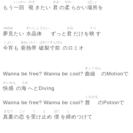
いっかい
のぞ
きみ
やわ
ばしょ
一回
覗
君
柔
場所
もう
きたい
の
らかい
を
ゆめみ
すいしょうたい
きみ
うつ
夢見
水晶体
君
映
たい
ずっと
だけを
す
こよい
あねったい
はれつ
すんぜん
今宵
亜熱帯
破裂
寸前
も
のロミオ
きょくせん
曲線
Wanna be free? Wanna be cool?
のMotionで
かいかん
うみ
快感
海
の
へとDiving
くちびる
唇
Wanna be free? Wanna be cool?
のPotionで
まなつ
こい
う
と
ぼく
し
真夏
恋
受
止
僕
締
の
を
け
め
を
めつけて