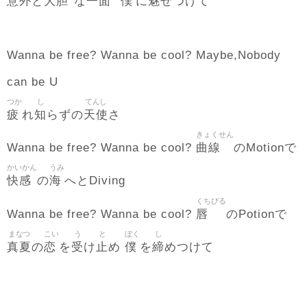
意外
大胆
一面
僕
魅
と
な
に
せつけて
Wanna be free? Wanna be cool? Maybe,Nobody
can be U
つか
し
てんし
疲
知
天使
れ
らずの
さ
きょくせん
曲線
Wanna be free? Wanna be cool?
のMotionで
かいかん
うみ
快感
海
の
へとDiving
くちびる
唇
Wanna be free? Wanna be cool?
のPotionで
まなつ
こい
う
と
ぼく
し
真夏
恋
受
止
僕
締
の
を
け
め
を
めつけて