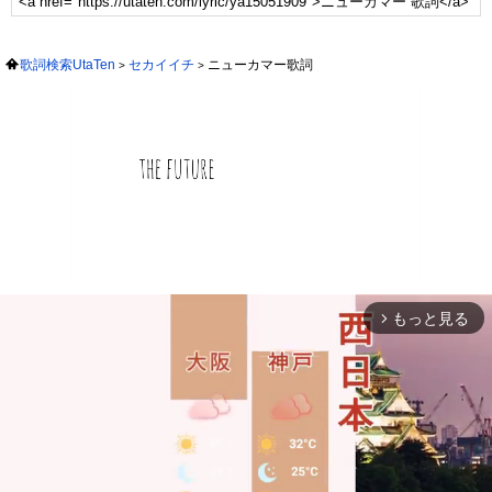
歌詞検索UtaTen
セカイイチ
ニューカマー歌詞
もっと見る
arrow_forward_ios