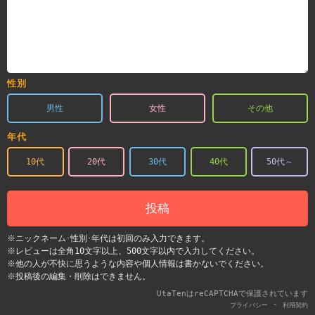
性別
男性
女性
その他
年代
10代
20代
30代
40代
50代～
投稿
※ニックネーム･性別･年代は初回のみ入力できます。
※レビューは全角10文字以上、500文字以内で入力してください。
※他の人が不快に思うような内容や個人情報は書かないでください。
※投稿後の編集・削除はできません。
UtaTenはreCAPTCHAで保護されています
-
プライバシー
利用契約