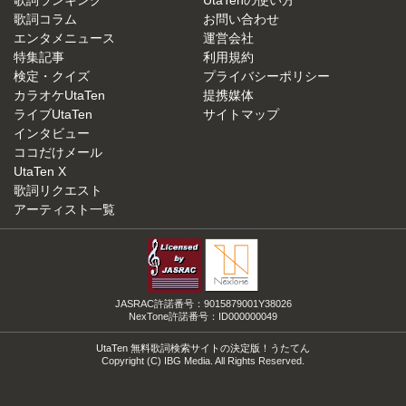
歌詞コラム
お問い合わせ
エンタメニュース
運営会社
特集記事
利用規約
検定・クイズ
プライバシーポリシー
カラオケUtaTen
提携媒体
ライブUtaTen
サイトマップ
インタビュー
ココだけメール
UtaTen X
歌詞リクエスト
アーティスト一覧
JASRAC許諾番号：9015879001Y38026
NexTone許諾番号：ID000000049
UtaTen 無料歌詞検索サイトの決定版！うたてん
Copyright (C) IBG Media. All Rights Reserved.