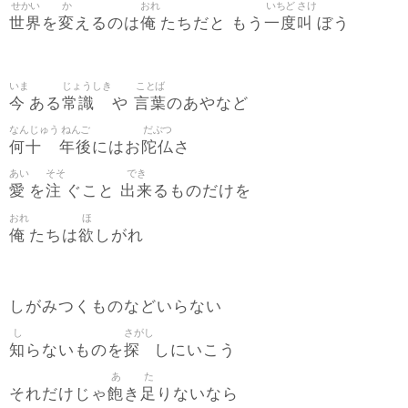
せかい
か
おれ
いちど
さけ
世界
変
俺
一度
叫
を
えるのは
たちだと もう
ぼう
いま
じょうしき
ことば
今
常識
言葉
ある
や
のあやなど
なんじゅう
ねんご
だぶつ
何十
年後
陀仏
にはお
さ
あい
そそ
でき
愛
注
出来
を
ぐこと
るものだけを
おれ
ほ
俺
欲
たちは
しがれ
しがみつくものなどいらない
し
さがし
知
探
らないものを
しにいこう
あ
た
飽
足
それだけじゃ
き
りないなら