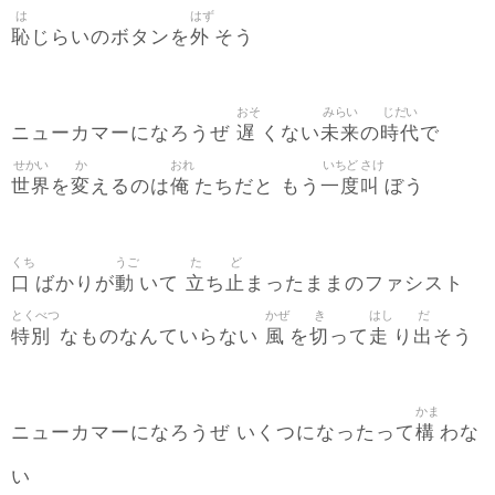
は
はず
恥
外
じらいのボタンを
そう
おそ
みらい
じだい
遅
未来
時代
ニューカマーになろうぜ
くない
の
で
せかい
か
おれ
いちど
さけ
世界
変
俺
一度
叫
を
えるのは
たちだと もう
ぼう
くち
うご
た
ど
口
動
立
止
ばかりが
いて
ち
まったままのファシスト
とくべつ
かぜ
き
はし
だ
特別
風
切
走
出
なものなんていらない
を
って
り
そう
かま
構
ニューカマーになろうぜ いくつになったって
わな
い