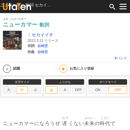
ニューカマー 歌詞 セカイイチ ふりがな付
よみ：にゅーかまー
ニューカマー
歌詞
セカイイチ
2012.3.21 リリース
作詞
岩崎慧
作曲
岩崎慧
#バンド
★
試聴
お気に入り登録
文字サイズ
ふりがな
ダークモード
大
中
小
あ
A
OFF
ON
OFF
おそ
みらい
じだい
遅
未来
時代
ニューカマーになろうぜ
くない
の
で