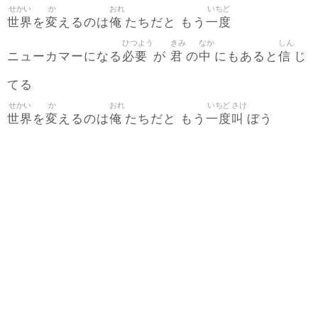
せかい
か
おれ
いちど
世界
変
俺
一度
を
えるのは
たちだと もう
ひつよう
きみ
なか
しん
必要
君
中
信
ニューカマーになる
が
の
にもあると
じ
てる
せかい
か
おれ
いちど
さけ
世界
変
俺
一度
叫
を
えるのは
たちだと もう
ぼう