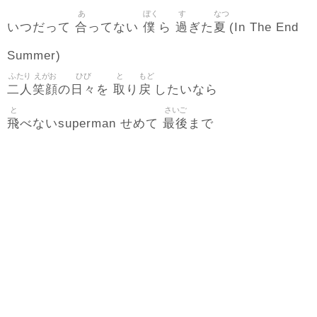
あ
ぼく
す
なつ
合
僕
過
夏
いつだって
ってない
ら
ぎた
(In The End
Summer)
ふたり
えがお
ひび
と
もど
二人
笑顔
日々
取
戻
の
を
り
したいなら
と
さいご
飛
最後
べないsuperman せめて
まで