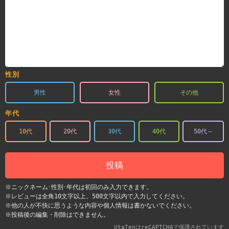
性別
男性
女性
その他
年代
10代
20代
30代
40代
50代～
投稿
※ニックネーム･性別･年代は初回のみ入力できます。
※レビューは全角10文字以上、500文字以内で入力してください。
※他の人が不快に思うような内容や個人情報は書かないでください。
※投稿後の編集・削除はできません。
UtaTenはreCAPTCHAで保護されています