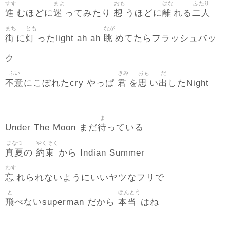
すす
まよ
おも
はな
ふたり
進
迷
想
離
二人
むほどに
ってみたり
うほどに
れる
まち
とも
なが
街
灯
眺
に
ったlight ah ah
めてたらフラッシュバッ
ク
ふい
きみ
おも
だ
不意
君
思
出
にこぼれたcry やっぱ
を
い
したNight
ま
待
Under The Moon まだ
っている
まなつ
やくそく
真夏
約束
の
から Indian Summer
わす
忘
れられないようにいいヤツなフリで
と
ほんとう
飛
本当
べないsuperman だから
はね