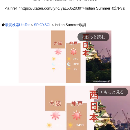
歌詞検索UtaTen
SPiCYSOL
Indian Summer歌詞
もっと読む
arrow_forward_ios
もっと見る
arrow_forward_ios
Mute