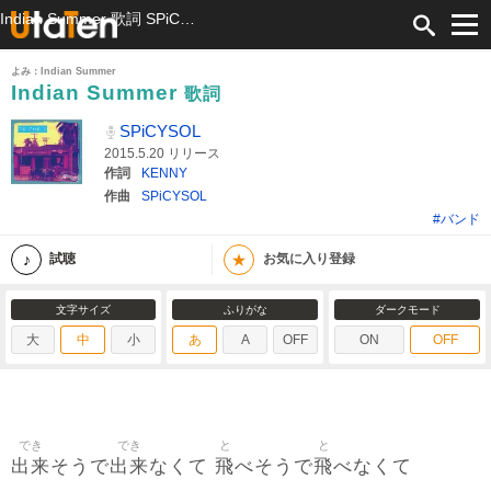
Indian Summer 歌詞 SPiCYSOL ふりがな付
よみ：Indian Summer
Indian Summer
歌詞
SPiCYSOL
2015.5.20 リリース
作詞
KENNY
作曲
SPiCYSOL
#バンド
★
試聴
お気に入り登録
文字サイズ
ふりがな
ダークモード
大
中
小
あ
A
OFF
ON
OFF
でき
でき
と
と
出来
出来
飛
飛
そうで
なくて
べそうで
べなくて