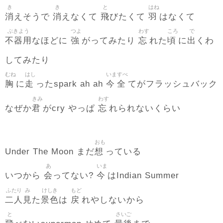
き
き
と
はね
消
消
飛
羽
えそうで
えなくて
びたくて
はなくて
ぶきよう
つよ
わす
ころ
で
不器用
強
忘
頃
出
なほどに
がってみたり
れた
に
くわ
してみたり
むね
はし
いま
すべ
胸
走
今
全
に
ったspark ah ah
てがフラッシュバック
きみ
わす
君
忘
なぜか
がcry やっぱ
れられないくらい
おも
想
Under The Moon まだ
っている
あ
いま
会
今
いつから
ってない?
はIndian Summer
ふたり
み
けしき
もど
二人
見
景色
戻
た
は
れやしないから
と
さいご