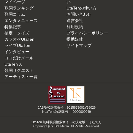
マイページ
い
歌詞ランキング
UtaTenの使い方
歌詞コラム
お問い合わせ
エンタメニュース
運営会社
特集記事
利用規約
検定・クイズ
プライバシーポリシー
カラオケUtaTen
提携媒体
ライブUtaTen
サイトマップ
インタビュー
ココだけメール
UtaTen X
歌詞リクエスト
アーティスト一覧
JASRAC許諾番号：9015879001Y38026
NexTone許諾番号：ID000000049
UtaTen 無料歌詞検索サイトの決定版！うたてん
Copyright (C) IBG Media. All Rights Reserved.