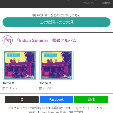
-
プライバシー
利用契約
歌詞の間違いなどのご指摘はこちら
この歌詞へのご意見
「Indian Summer」収録アルバム
To the C
To the C
2015/07
2015/05
X
Facebook
LINE
ブログやHPでこの歌詞を共有する場合はこのURLをコピーしてください
曲名：Indian Summer 歌手：SPiCYSOL