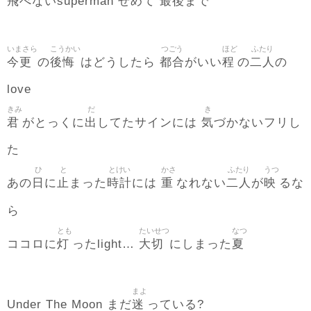
飛
最後
べないsuperman せめて
まで
いまさら
こうかい
つごう
ほど
ふたり
今更
後悔
都合
程
二人
の
はどうしたら
がいい
の
の
love
きみ
だ
き
君
出
気
がとっくに
してたサインには
づかないフリし
た
ひ
と
とけい
かさ
ふたり
うつ
日
止
時計
重
二人
映
あの
に
まった
には
なれない
が
るな
ら
とも
たいせつ
なつ
灯
大切
夏
ココロに
ったlight…
にしまった
まよ
迷
Under The Moon まだ
っている?